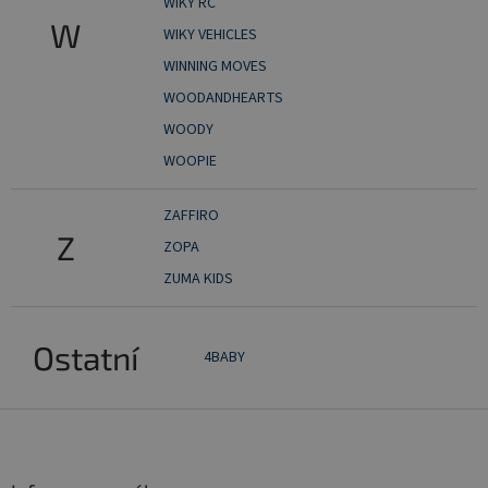
WIKY RC
W
WIKY VEHICLES
WINNING MOVES
WOODANDHEARTS
WOODY
WOOPIE
ZAFFIRO
Z
ZOPA
ZUMA KIDS
Ostatní
4BABY
Z
á
p