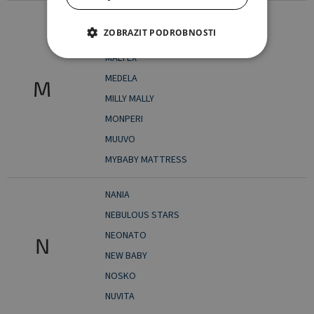
MAAMAA
ZOBRAZIT PODROBNOSTI
MACYSZYN - TOYS
MALTEX
MEDELA
M
MILLY MALLY
MONPERI
MUUVO
MYBABY MATTRESS
NANIA
NEBULOUS STARS
NEONATO
N
NEW BABY
NOSKO
NUVITA