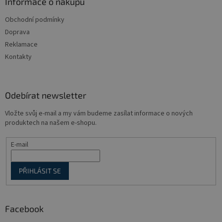
a
Informace o nákupu
t
Obchodní podmínky
í
Doprava
Reklamace
Kontakty
Odebírat newsletter
Vložte svůj e-mail a my vám budeme zasílat informace o nových
produktech na našem e-shopu.
E-mail
PŘIHLÁSIT SE
Facebook