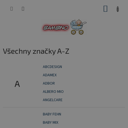
Přejít
NÁKUP
na
obsah
KOŠÍK
Všechny značky A-Z
ABCDESIGN
ADAMEX
A
ADBOR
ALBERO MIO
ANGELCARE
BABY FEHN
BABY MIX