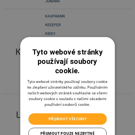
JUNAMA
KAUFMANN
KEEEPER
KIDDY
KINDERKRAFT
K
Tyto webové stránky
KINDERKRAFT SELECT
KINDERPLAY
používají soubory
KLUPS
cookie.
KORBELL
Tyto webové stránky používají soubory cookie
KOSMOS
ke zlepšení uživatelského zážitku. Používáním
našich webových stránek souhlasíte se všemi
soubory cookie v souladu s našimi zásadami
LÄSSIG
používání souborů cookie.
LIONELO
L
LISCIANI
PŘIJMOUT VŠECHNY
LITTLE ANGEL
PŘIJMOUT POUZE NEZBYTNÉ