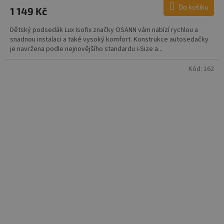
Do košíku
1 149 Kč
Dětský podsedák Lux Isofix značky OSANN vám nabízí rychlou a
snadnou instalaci a také vysoký komfort. Konstrukce autosedačky
je navržena podle nejnovějšího standardu i-Size a...
Kód:
162