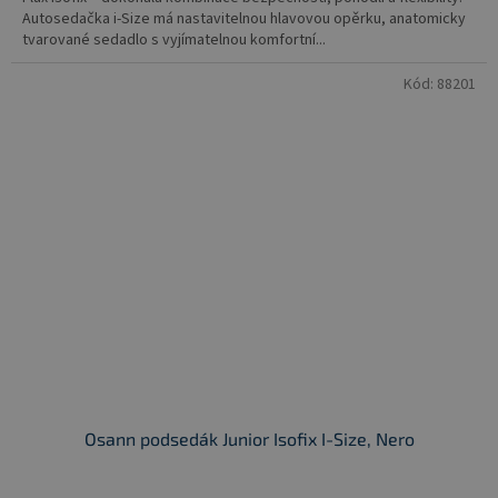
Autosedačka i-Size má nastavitelnou hlavovou opěrku, anatomicky
tvarované sedadlo s vyjímatelnou komfortní...
Kód:
88201
Osann podsedák Junior Isofix I-Size, Nero