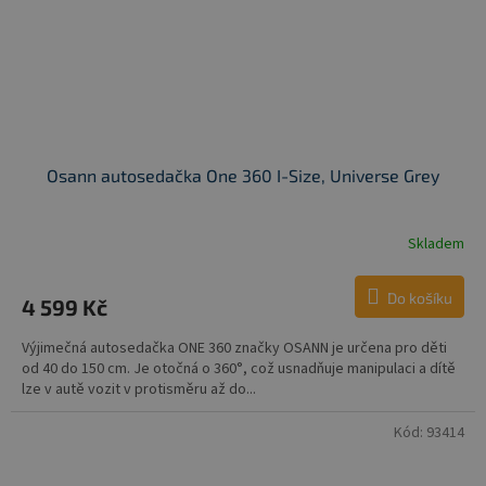
Osann autosedačka One 360 I-Size, Universe Grey
Skladem
Do košíku
4 599 Kč
Výjimečná autosedačka ONE 360 značky OSANN je určena pro děti
od 40 do 150 cm. Je otočná o 360°, což usnadňuje manipulaci a dítě
lze v autě vozit v protisměru až do...
Kód:
93414