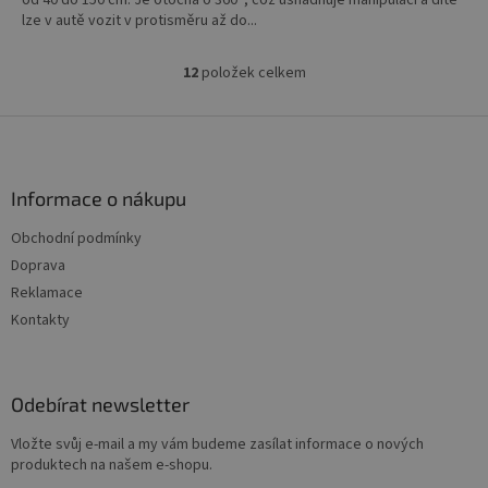
od 40 do 150 cm. Je otočná o 360°, což usnadňuje manipulaci a dítě
lze v autě vozit v protisměru až do...
12
položek celkem
O
v
l
Z
á
á
d
p
a
a
Informace o nákupu
c
t
í
Obchodní podmínky
í
p
Doprava
r
v
Reklamace
k
Kontakty
y
v
ý
p
Odebírat newsletter
i
s
Vložte svůj e-mail a my vám budeme zasílat informace o nových
u
produktech na našem e-shopu.