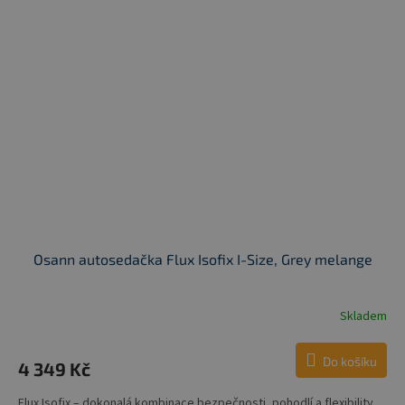
Osann autosedačka Flux Isofix I-Size, Grey melange
Skladem
Do košíku
4 349 Kč
Flux Isofix – dokonalá kombinace bezpečnosti, pohodlí a flexibility.