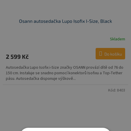
Osann autosedačka Lupo Isofix I-Size, Black
Skladem
Do košíku
2 599 Kč
Autosedačka Lupo Isofix i-Size značky OSANN provází dítě od 76 do
150 cm. Instaluje se snadno pomocí konektorů Isofixu a Top-Tether
pásu. Autosedačka disponuje výškově...
Kód:
8403