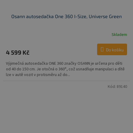
Osann autosedačka One 360 I-Size, Universe Green
Skladem
Do košíku
4 599 Kč
Výjimečná autosedačka ONE 360 značky OSANN je určena pro děti
od 40 do 150 cm. Je otočná o 360°, což usnadňuje manipulaci a dítě
lze v autě vozit v protisměru až do...
Kód:
89140