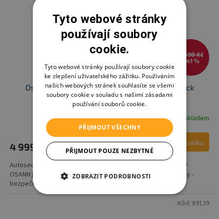
Tyto webové stránky
používají soubory
cookie.
8 490 Kč
–41 %
Tyto webové stránky používají soubory cookie
ke zlepšení uživatelského zážitku. Používáním
našich webových stránek souhlasíte se všemi
Osann autosedačka Flux isofix Klimax, All black
soubory cookie v souladu s našimi zásadami
používání souborů cookie.
Skladem
PŘIJMOUT VŠECHNY
Do košíku
4 999 Kč
PŘIJMOUT POUZE NEZBYTNÉ
Autosedačka Flux Isofix KLIMAX pro děti od 9 do 36 kg značky
OSANN je novinkou, která splňuje veškeré aktuální požadavky -
ZOBRAZIT PODROBNOSTI
bezpečnost, pohodlí, variabilitu, design. Revoluční...
Kód:
89139