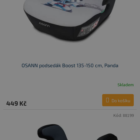
r
u
o
k
d
t
u
ů
k
t
ů
OSANN podsedák Boost 135-150 cm, Panda
Skladem
Do košíku
449 Kč
Kód:
88199