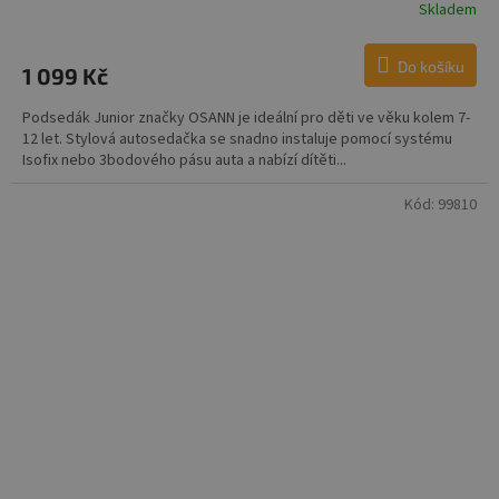
Skladem
Do košíku
1 099 Kč
Podsedák Junior značky OSANN je ideální pro děti ve věku kolem 7-
12 let. Stylová autosedačka se snadno instaluje pomocí systému
Isofix nebo 3bodového pásu auta a nabízí dítěti...
Kód:
99810