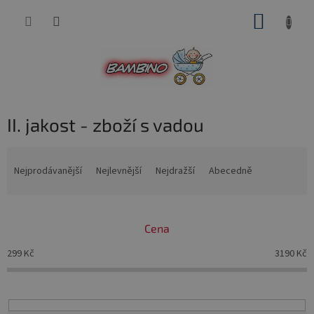
Přejít
NÁKUP
na
obsah
KOŠÍK
II. jakost - zboží s vadou
Ř
a
Nejprodávanější
Nejlevnější
Nejdražší
Abecedně
z
e
n
Cena
í
p
299
Kč
3190
Kč
r
o
d
u