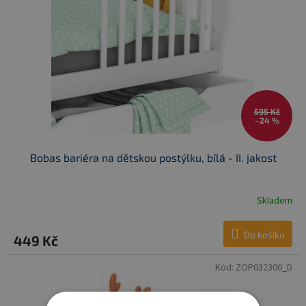
595 Kč
–24 %
Bobas bariéra na dětskou postýlku, bílá - II. jakost
Skladem
Do košíku
449 Kč
Kód:
ZOP032300_D