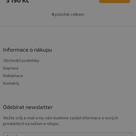
5
položek celkem
O
v
l
Z
á
á
d
p
a
a
Informace o nákupu
c
t
í
Obchodní podmínky
í
p
Doprava
r
v
Reklamace
k
Kontakty
y
v
ý
p
Odebírat newsletter
i
s
Vložte svůj e-mail a my vám budeme zasílat informace o nových
u
produktech na našem e-shopu.