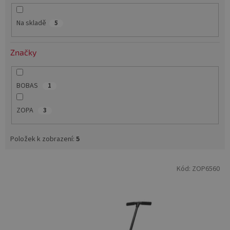
k
t
Na skladě
5
ů
Značky
BOBAS
1
ZOPA
3
Položek k zobrazení:
5
V
Kód:
ZOP6560
ý
p
i
s
p