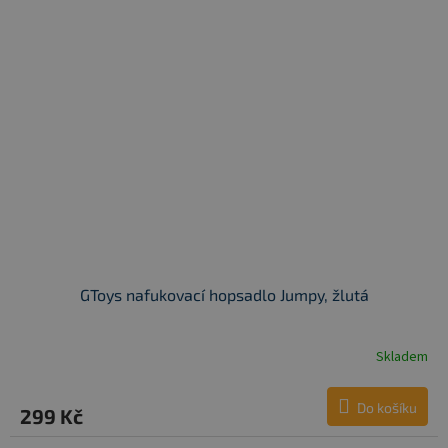
GToys nafukovací hopsadlo Jumpy, žlutá
Skladem
Do košíku
299 Kč