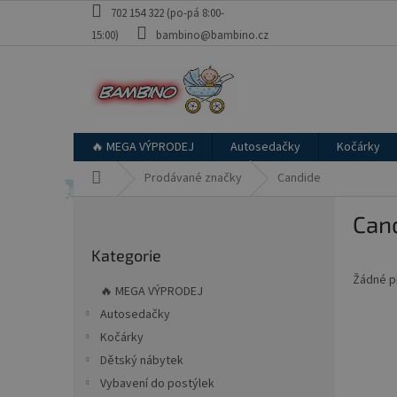
Přejít
702 154 322 (po-pá 8:00-
na
15:00)
bambino@bambino.cz
obsah
🔥 MEGA VÝPRODEJ
Autosedačky
Kočárky
Domů
Prodávané značky
Candide
P
Can
o
Přeskočit
s
Kategorie
kategorie
t
Žádné p
r
🔥 MEGA VÝPRODEJ
a
Autosedačky
n
Kočárky
n
í
Dětský nábytek
p
Vybavení do postýlek