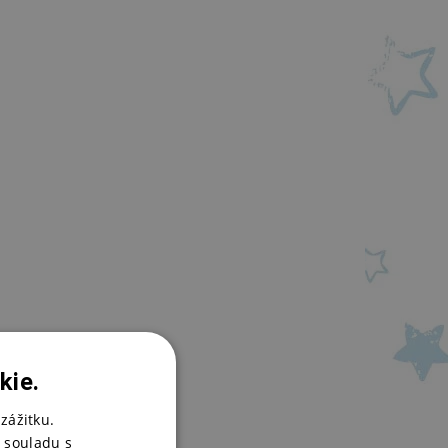
kie.
zážitku.
 souladu s