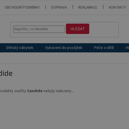
OBCHODNÍ PODMÍNKY
DOPRAVA
REKLAMACE
KONTAKTY
HLEDAT
Dětský nábytek
Vybavení do postýlek
Péče o dítě
H
dide
rodukty značky
Candide
nebyly nalezeny...