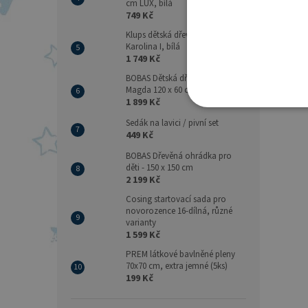
cm LUX, bílá
749 Kč
Klups dětská dřevěná postýlka
Karolina I, bílá
1 749 Kč
BOBAS Dětská dřevěná postýlka
Magda 120 x 60 cm - bílá
1 899 Kč
Sedák na lavici / pivní set
449 Kč
BOBAS Dřevěná ohrádka pro
děti - 150 x 150 cm
2 199 Kč
Cosing startovací sada pro
novorozence 16-dílná, různé
varianty
1 599 Kč
PREM látkové bavlněné pleny
70x70 cm, extra jemné (5ks)
199 Kč