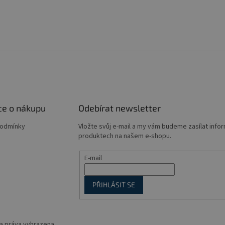
ce o nákupu
Odebírat newsletter
podmínky
Vložte svůj e-mail a my vám budeme zasílat info
produktech na našem e-shopu.
E-mail
PŘIHLÁSIT SE
a práva vyhrazena.