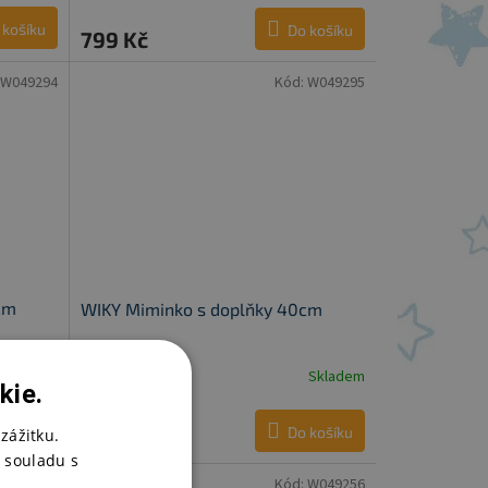
 košíku
Do košíku
799 Kč
W049294
Kód:
W049295
cm
WIKY Miminko s doplňky 40cm
Skladem
Skladem
kie.
 košíku
Do košíku
zážitku.
899 Kč
 souladu s
W052817
Kód:
W049256