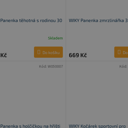
Panenka těhotná s rodinou 30
WIKY Panenka zmrzlinářka 
Skladem
Do košíku
Do
 Kč
669 Kč
Kód:
W050007
Kód:
Panenka s holčičkou na hřišti
WIKY Kočárek sportovní pro