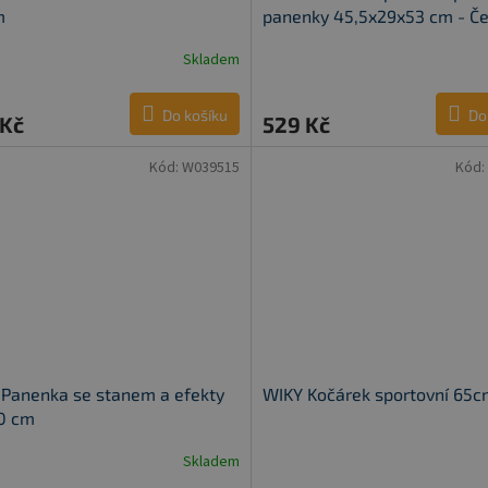
m
panenky 45,5x29x53 cm - Č
obal
Skladem
Do košíku
Do
 Kč
529 Kč
Kód:
W039515
Kód:
Panenka se stanem a efekty
WIKY Kočárek sportovní 65
0 cm
Skladem