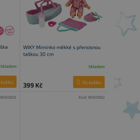
uška
WIKY Miminko měkké s přenosnou
taškou 30 cm
Skladem
Skladem
 košíku
Do košíku
399 Kč
W050001
Kód:
W050002