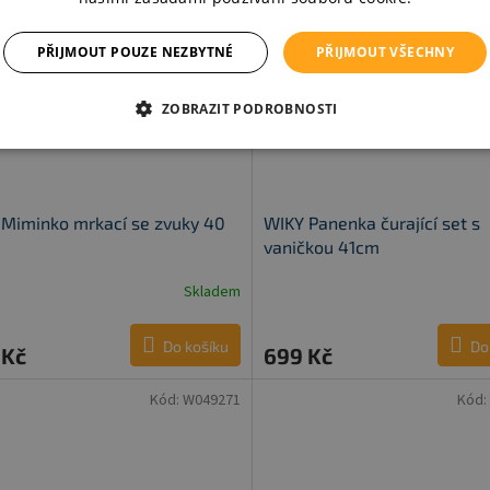
PŘIJMOUT POUZE NEZBYTNÉ
PŘIJMOUT VŠECHNY
ZOBRAZIT PODROBNOSTI
Miminko mrkací se zvuky 40
WIKY Panenka čurající set s
vaničkou 41cm
Skladem
Do košíku
Do
 Kč
699 Kč
Kód:
W049271
Kód: