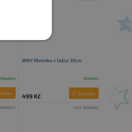
WIKY Miminko v tašce 30cm
Skladem
Skladem
 košíku
Do košíku
499 Kč
W049253
Kód:
W049261