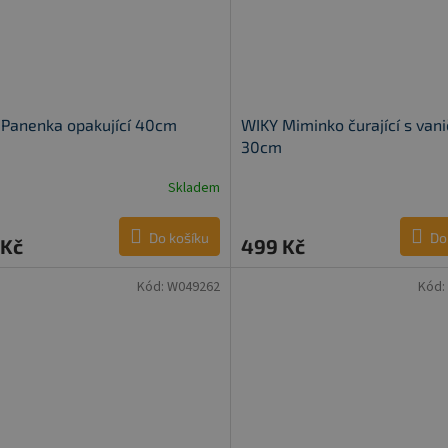
 Panenka opakující 40cm
WIKY Miminko čurající s van
30cm
Skladem
Do košíku
Do
 Kč
499 Kč
Kód:
W049262
Kód: