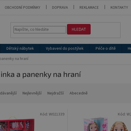
OBCHODNÍ PODMÍNKY
DOPRAVA
REKLAMACE
KONTAKTY
HLEDAT
Dětský nábytek
Vybavení do postýlek
Péče o dítě
H
panenky na hraní
inka a panenky na hraní
dávanější
Nejlevnější
Nejdražší
Abecedně
Kód:
W021339
Kód:
W