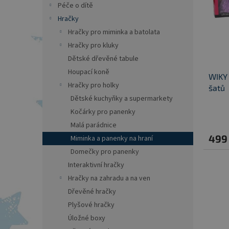
r
a
Péče o dítě
s
o
n
Hračky
p
d
e
Hračky pro miminka a batolata
r
u
l
o
k
Hračky pro kluky
d
t
Dětské dřevěné tabule
u
ů
Houpací koně
WIKY 
k
Hračky pro holky
šatů
t
Dětské kuchyňky a supermarkety
ů
Kočárky pro panenky
Malá parádnice
499
Miminka a panenky na hraní
Domečky pro panenky
Interaktivní hračky
Hračky na zahradu a na ven
Dřevěné hračky
Plyšové hračky
Úložné boxy