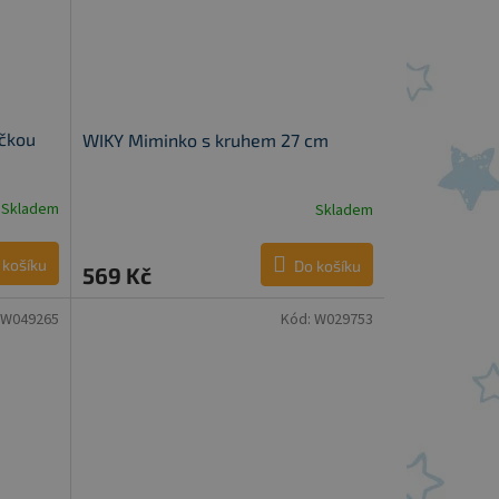
ičkou
WIKY Miminko s kruhem 27 cm
Skladem
Skladem
 košíku
Do košíku
569 Kč
W049265
Kód:
W029753