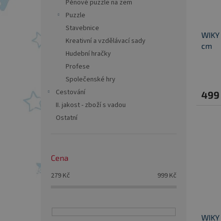
Pěnové puzzle na zem
Puzzle
Stavebnice
WIKY 
Kreativní a vzdělávací sady
cm
Hudební hračky
Profese
Společenské hry
Cestování
499
II. jakost - zboží s vadou
Ostatní
Cena
279
Kč
999
Kč
WIKY 