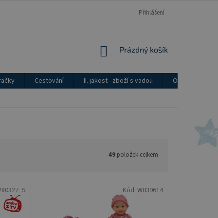
Přihlášení
NÁKUPNÍ
Prázdný košík
KOŠÍK
račky
Cestování
II. jakost - zboží s vadou
Ostatní
49
položek celkem
280327_S
Kód:
W039614