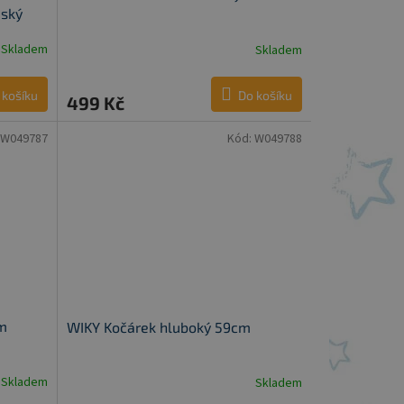
eský
Skladem
Skladem
 košíku
Do košíku
499 Kč
W049787
Kód:
W049788
cm
WIKY Kočárek hluboký 59cm
Skladem
Skladem