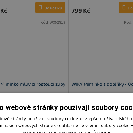
Do košíku
Do
 Kč
799 Kč
Kód:
W052813
Kód:
Miminko mluvicí rostoucí zuby
WIKY Miminko s doplňky 40
m
Skladem
o webové stránky používají soubory coo
Do košíku
Do
bové stránky používají soubory cookie ke zlepšení uživatelského 
 Kč
799 Kč
m našich webových stránek souhlasíte se všemi soubory cookie v
Kód:
W052814
Kód:
našimi zásadami používání souborů cookie.