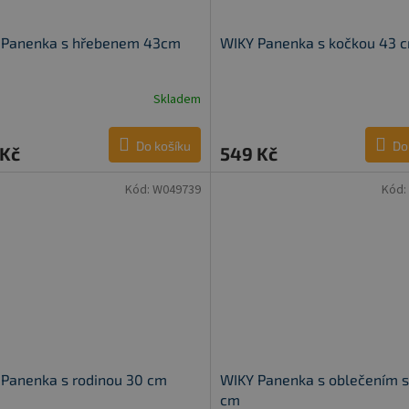
 Panenka s hřebenem 43cm
WIKY Panenka s kočkou 43 
Skladem
Do košíku
Do
 Kč
549 Kč
Kód:
W049739
Kód:
Panenka s rodinou 30 cm
WIKY Panenka s oblečením s
cm