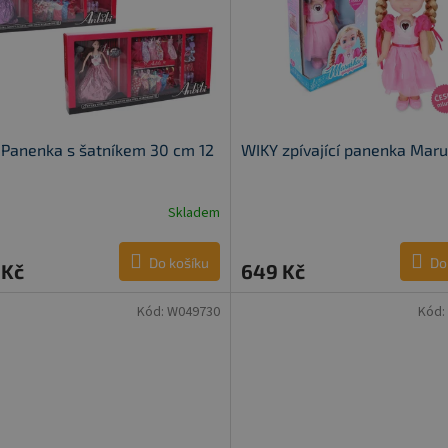
Panenka s šatníkem 30 cm 12
WIKY zpívající panenka Mar
Skladem
Do košíku
Do
 Kč
649 Kč
Kód:
W049730
Kód: