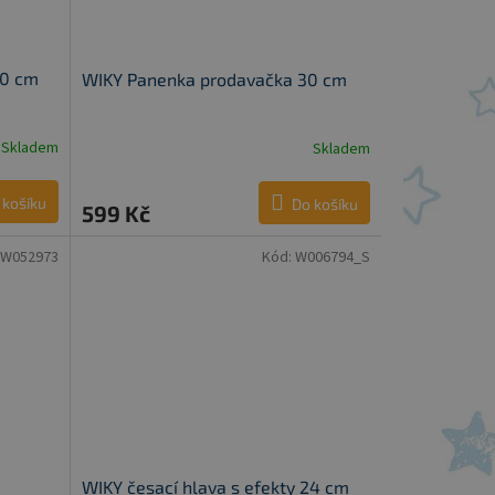
30 cm
WIKY Panenka prodavačka 30 cm
Skladem
Skladem
 košíku
Do košíku
599 Kč
W052973
Kód:
W006794_S
WIKY česací hlava s efekty 24 cm