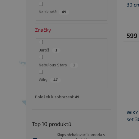
30 c
Na skladě
49
Značky
599
Jaroš
1
Nebulous Stars
1
Wiky
47
Položek k zobrazení:
49
WIKY 
set 3
Top 10 produktů
Klups přebalovací komoda s