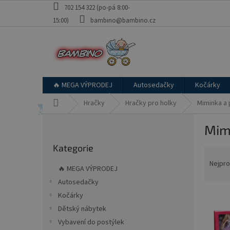
Přejít
702 154 322 (po-pá 8:00-
na
15:00)
bambino@bambino.cz
obsah
🔥 MEGA VÝPRODEJ
Autosedačky
Kočárky
Domů
Hračky
Hračky pro holky
Miminka a 
P
Mim
o
Přeskočit
s
Kategorie
kategorie
Ř
t
a
r
Nejpro
🔥 MEGA VÝPRODEJ
z
a
Autosedačky
e
n
V
n
Kočárky
n
ý
í
í
Dětský nábytek
p
p
p
Vybavení do postýlek
i