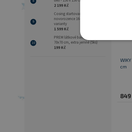
děti - 150 x 150 cm
2 199 Kč
Cosing startovací sada pro
novorozence 16-dílná, různé
varianty
1 599 Kč
PREM látkové bavlněné pleny
70x70 cm, extra jemné (5ks)
199 Kč
WIKY 
cm
849