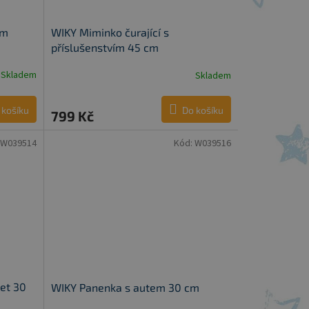
cm
WIKY Miminko čurající s
příslušenstvím 45 cm
Skladem
Skladem
 košíku
Do košíku
799 Kč
W039514
Kód:
W039516
et 30
WIKY Panenka s autem 30 cm