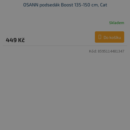
OSANN podsedák Boost 135-150 cm, Cat
Skladem
Do košíku
449 Kč
Kód:
8595114481347