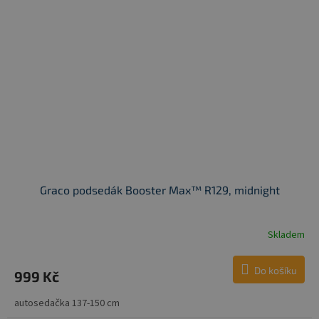
Graco podsedák Booster Max™ R129, midnight
Skladem
Do košíku
999 Kč
autosedačka 137-150 cm