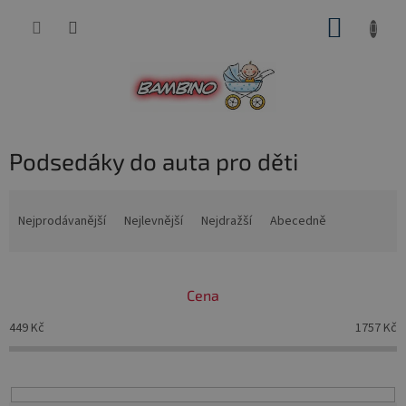
Přejít
NÁKUP
na
obsah
KOŠÍK
Podsedáky do auta pro děti
Ř
a
Nejprodávanější
Nejlevnější
Nejdražší
Abecedně
z
e
n
Cena
í
p
449
Kč
1757
Kč
r
o
d
u