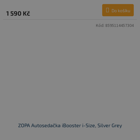
Do košíku
1 590 Kč
Kód:
8595114457304
ZOPA Autosedačka iBooster i-Size, Silver Grey