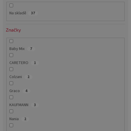
k
t
Na skladě
37
ů
Značky
Baby Mix
7
CARETERO
1
Colzani
2
Graco
4
KAUFMANN
3
Nania
2