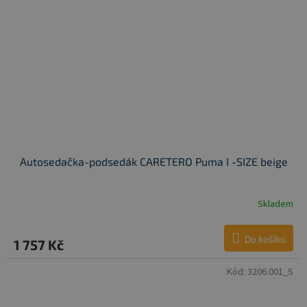
Autosedačka-podsedák CARETERO Puma I -SIZE beige
Skladem
Do košíku
1 757 Kč
Kód:
3206.001_S