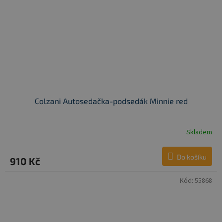
Colzani Autosedačka-podsedák Minnie red
Skladem
Do košíku
910 Kč
Kód:
55868