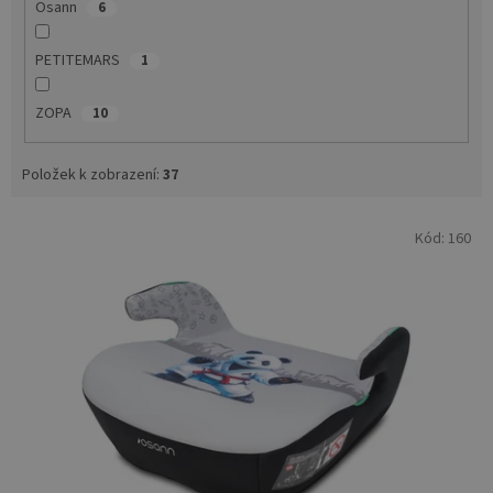
Osann
6
PETITEMARS
1
ZOPA
10
Položek k zobrazení:
37
V
Kód:
160
ý
p
i
s
p
r
o
d
u
k