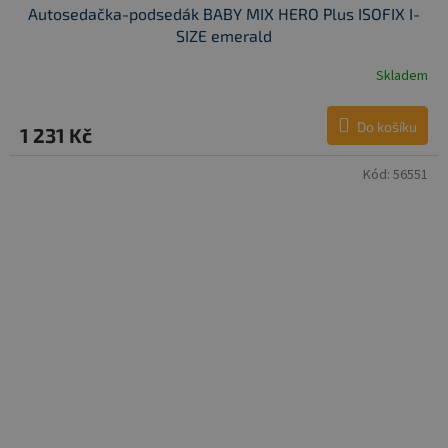
Autosedačka-podsedák BABY MIX HERO Plus ISOFIX I-
SIZE emerald
Skladem
Do košíku
1 231 Kč
Kód:
56551