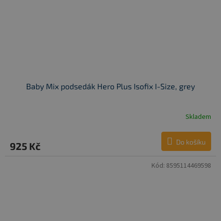
Baby Mix podsedák Hero Plus Isofix I-Size, grey
Skladem
Do košíku
925 Kč
Kód:
8595114469598