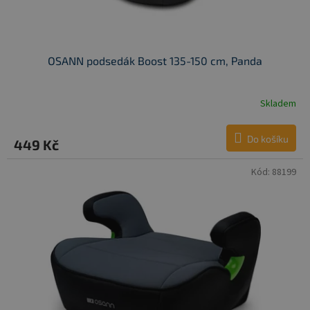
t
ů
OSANN podsedák Boost 135-150 cm, Panda
Skladem
Do košíku
449 Kč
Kód:
88199