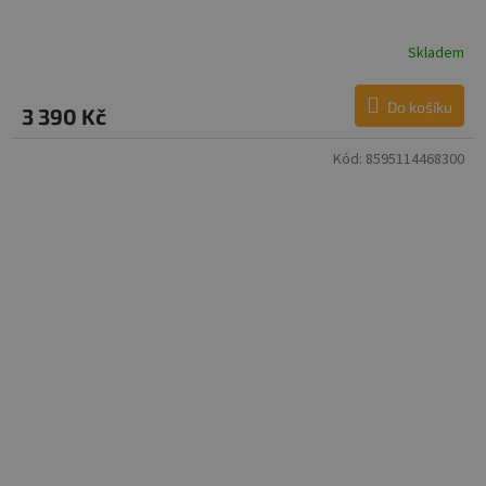
Skladem
Do košíku
3 390 Kč
Kód:
8595114468300