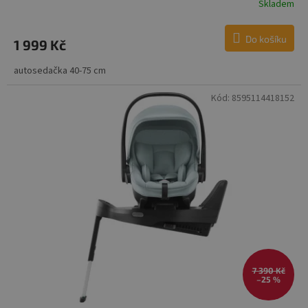
Skladem
Do košíku
1 999 Kč
autosedačka 40-75 cm
Kód:
8595114418152
7 390 Kč
–25 %