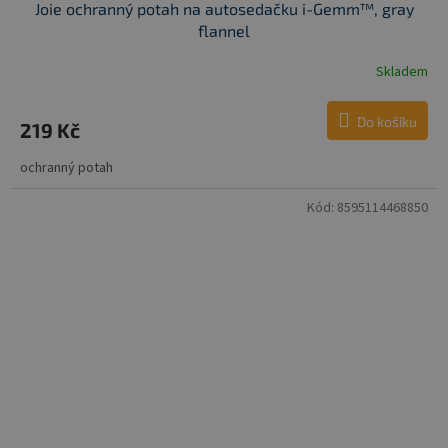
Joie ochranný potah na autosedačku i-Gemm™, gray
flannel
Skladem
Do košíku
219 Kč
ochranný potah
Kód:
8595114468850