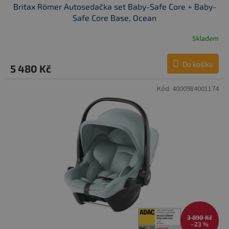
Britax Römer Autosedačka set Baby-Safe Core + Baby-
Safe Core Base, Ocean
Skladem
Do košíku
5 480 Kč
Kód:
4000984001174
3 890 Kč
–23 %