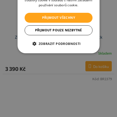
soubory cookie v souladu s našimi zásadami
používání souborů cookie.
PŘIJMOUT VŠECHNY
PŘIJMOUT POUZE NEZBYTNÉ
ZOPA Autosedačka XM Plus i-Size, Night Black
ZOBRAZIT PODROBNOSTI
Skladem
Do košíku
3 390 Kč
Kód:
BR2379