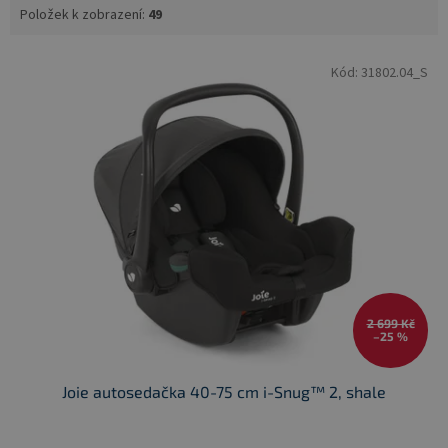
Položek k zobrazení:
49
V
Kód:
31802.04_S
ý
p
i
s
p
r
o
d
u
k
t
ů
2 699 Kč
–25 %
Joie autosedačka 40-75 cm i-Snug™ 2, shale