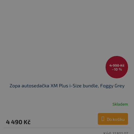
4 990 Kč
–10 %
Zopa autosedačka XM Plus i-Size bundle, Foggy Grey
Skladem
Do košíku
4 490 Kč
Kód:
31802.07