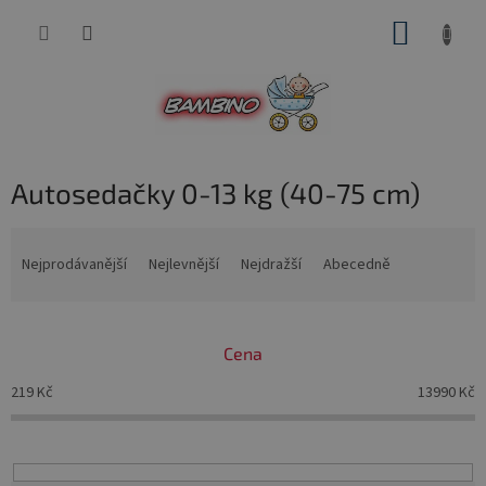
Přejít
NÁKUP
na
obsah
KOŠÍK
Autosedačky 0-13 kg (40-75 cm)
Ř
a
Nejprodávanější
Nejlevnější
Nejdražší
Abecedně
z
e
n
Cena
í
p
219
Kč
13990
Kč
r
o
d
u