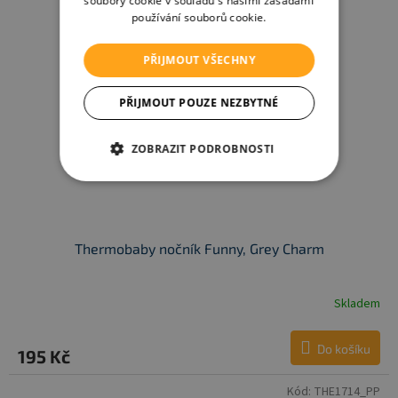
soubory cookie v souladu s našimi zásadami
používání souborů cookie.
PŘIJMOUT VŠECHNY
PŘIJMOUT POUZE NEZBYTNÉ
ZOBRAZIT PODROBNOSTI
Thermobaby nočník Funny, Grey Charm
Skladem
Do košíku
195 Kč
Kód:
THE1714_PP