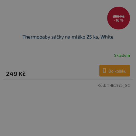
299 Kč
–16 %
Thermobaby sáčky na mléko 25 ks, White
Skladem
Do košíku
249 Kč
Kód:
THE1975_GC