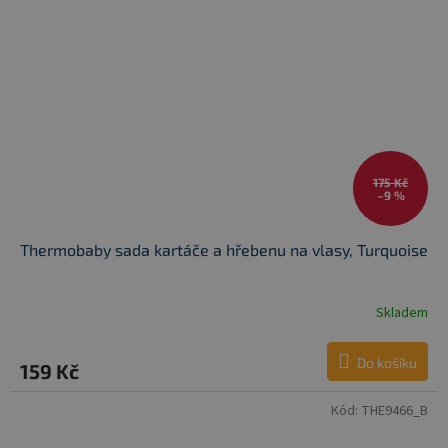
175 Kč
–9 %
Thermobaby sada kartáče a hřebenu na vlasy, Turquoise
Skladem
Do košíku
159 Kč
Kód:
THE9466_B