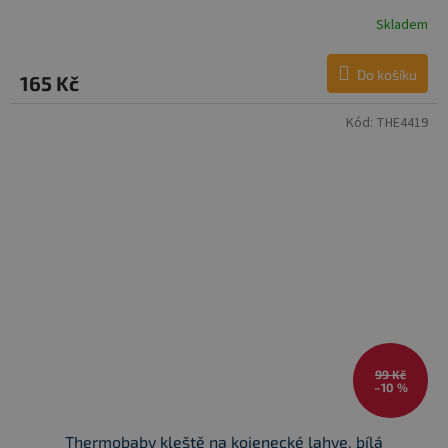
Skladem
Do košíku
165 Kč
Kód:
THE4419
99 Kč
–10 %
Thermobaby kleště na kojenecké lahve, bílá