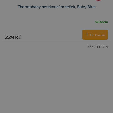
Thermobaby netekoucí hrneček, Baby Blue
Skladem
Do košíku
229 Kč
Kód:
THE8299