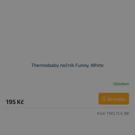
Thermobaby nočník Funny, White
Skladem
Do košíku
195 Kč
Kód:
THE1714_BB