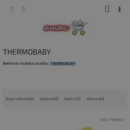
Přejít
NÁKUP
na
obsah
KOŠÍK
THERMOBABY
Webová stránka značky:
THERMOBABY
Ř
a
Nejprodávanější
Nejlevnější
Nejdražší
Abecedně
z
e
V
n
Kód:
THE0413
ý
í
p