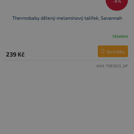
–9 %
Thermobaby dělený melaminový talířek, Savannah
Skladem
Do košíku
239 Kč
Kód:
THE0315_DP