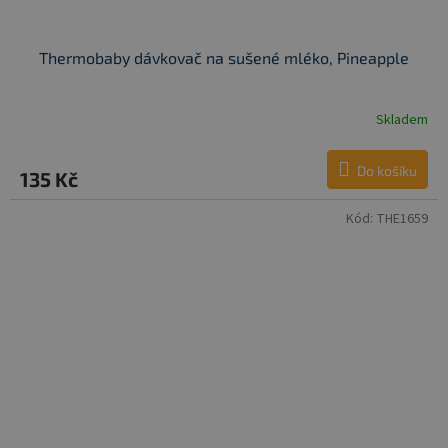
Thermobaby dávkovač na sušené mléko, Pineapple
Skladem
Do košíku
135 Kč
Kód:
THE1659