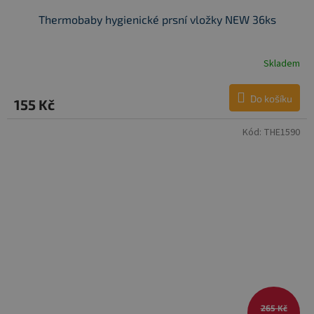
Thermobaby hygienické prsní vložky NEW 36ks
Skladem
Do košíku
155 Kč
Kód:
THE1590
265 Kč