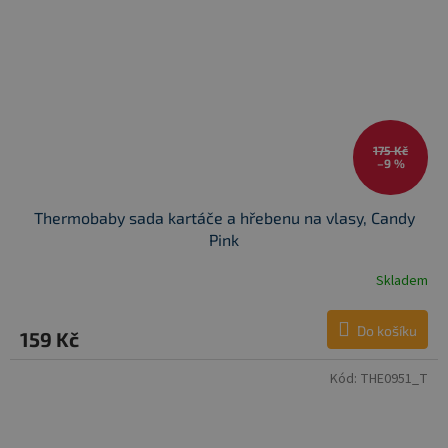
175 Kč
–9 %
Thermobaby sada kartáče a hřebenu na vlasy, Candy
Pink
Skladem
Do košíku
159 Kč
Kód:
THE0951_T