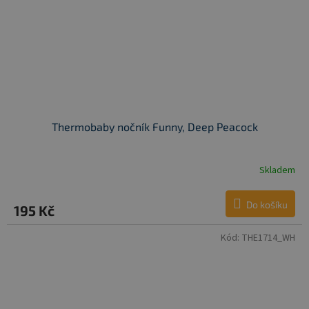
Thermobaby nočník Funny, Deep Peacock
Skladem
Do košíku
195 Kč
Kód:
THE1714_WH