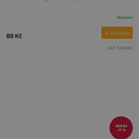
Skladem
Do košíku
89 Kč
Kód:
THE1658
259 Kč
–11 %