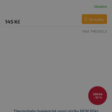
Skladem
Do košíku
145 Kč
Kód:
THE1510_S
339 Kč
–10 %
Thermobaby hygienické prsní vložky NEW 60ks