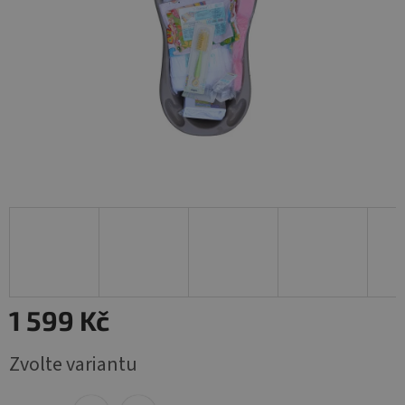
1 599 Kč
Měrná
Zvolte variantu
cena: