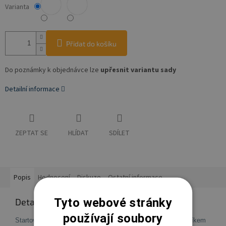
Varianta
Přidat do košíku
Do poznámky k objednávce lze
upřesnit variantu sady
Detailní informace
ZEPTAT SE
HLÍDAT
SDÍLET
Popis
Hodnocení
Diskuze
Ostatní informace
Tyto webové stránky
Detailní popis produktu
používají soubory
Startovací sada obsahující 16 výrobků je výborným pomocníkem