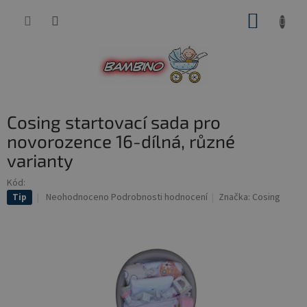
Přejít
NÁKUP
na
obsah
KOŠÍK
Cosing startovací sada pro
novorozence 16-dílná, různé
varianty
Kód:
Průměrné
Neohodnoceno
Podrobnosti hodnocení
Značka:
Cosing
Tip
hodnocení
produktu
je
0,0
z
5
hvězdiček.