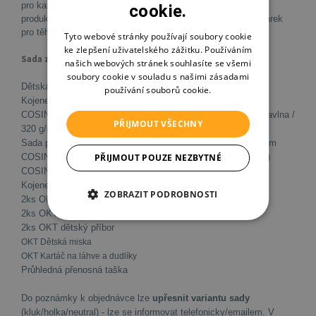
pro každou začínající maminku. V sadě naleznete vybrané
cookie.
produkty potřebné v prvních měsících života. Skvělé jako dárek
pro těhotné či novorozence. V dárkovém balení.
Tyto webové stránky používají soubory cookie
ke zlepšení uživatelského zážitku. Používáním
Sada zahrnuje:
našich webových stránek souhlasíte se všemi
soubory cookie v souladu s našimi zásadami
Dětská vanička 100 cm
používání souborů cookie.
Kojenecké, pěnové lehátko UNI
COSING Župánek (Osuška) s kapucí 100x100 cm / 100% Bavlna /
PŘIJMOUT VŠECHNY
320 g/m2
Sada povlečení 2-dílná - 100% Bavlna 135x100 cm; 60x40 cm
PŘIJMOUT POUZE NEZBYTNÉ
COSING Froté prostěradlo 120x60 cm (82% BA + 18% PES)
COSING Rychlozavinovačka 80x80 cm
Kojenecký bryndáček
ZOBRAZIT PODROBNOSTI
2ks OKT Láhev ANATOMICKÁ 250ml
2ks OKT savička na láhev ANATOMICKÁ - rychlý průtok
2ks OKT dětský příbor
OKT Dětská miska
OKT Kartáč na láhve a dudlíky
Průhledná přenosná taška
Do poznámky k objednávce lze
upřesnit variantu sady
(kluk/holka/neutral) - lze se informovat telefonicky/emailem. V