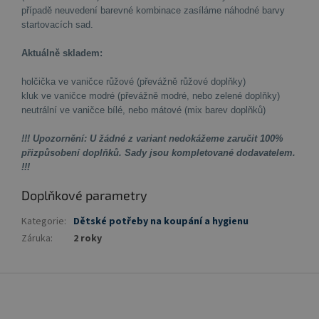
případě neuvedení barevné kombinace zasíláme náhodné barvy
startovacích sad.
Aktuálně skladem:
holčička ve vaničce růžové (převážně růžové doplňky)
kluk
ve vaničce modré (převážně modré, nebo zelené doplňky)
neutrální
ve vaničce bílé, nebo mátové (mix barev doplňků)
!!! Upozornění: U žádné z variant nedokážeme zaručit 100%
přizpůsobení doplňků. Sady jsou kompletované dodavatelem.
!!!
Doplňkové parametry
Kategorie
:
Dětské potřeby na koupání a hygienu
Záruka
:
2 roky
Z
á
p