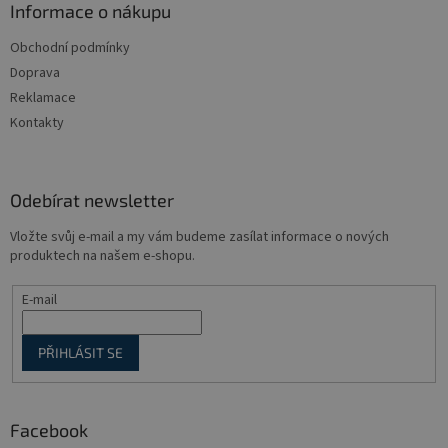
a
Informace o nákupu
t
Obchodní podmínky
í
Doprava
Reklamace
Kontakty
Odebírat newsletter
Vložte svůj e-mail a my vám budeme zasílat informace o nových
produktech na našem e-shopu.
E-mail
PŘIHLÁSIT SE
Facebook