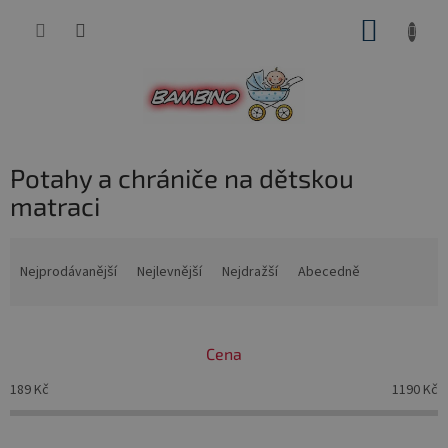
Přejít
NÁKUP
na
obsah
KOŠÍK
Potahy a chrániče na dětskou
matraci
Ř
a
Nejprodávanější
Nejlevnější
Nejdražší
Abecedně
z
e
n
Cena
í
p
189
Kč
1190
Kč
r
o
d