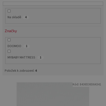
u
k
t
Na skladě
4
ů
Značky
DOOMOO
1
MYBABY MATTRESS
1
Položek k zobrazení:
4
V
Kód:
8436536564341
ý
p
i
s