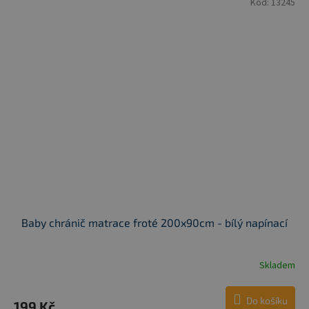
Kód:
13245
Baby chránič matrace froté 200x90cm - bílý napínací
Skladem
Do košíku
199 Kč