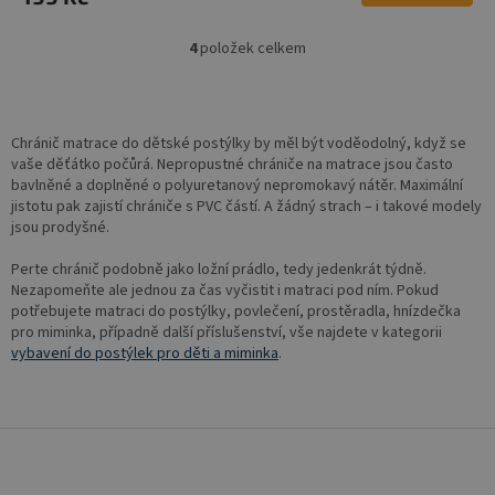
4
položek celkem
O
v
l
á
d
Chránič matrace do dětské postýlky by měl být voděodolný, když se
a
vaše děťátko počůrá. Nepropustné chrániče na matrace jsou často
c
bavlněné a doplněné o polyuretanový nepromokavý nátěr. Maximální
í
jistotu pak zajistí chrániče s PVC částí. A žádný strach – i takové modely
p
jsou prodyšné.
r
v
Perte chránič podobně jako ložní prádlo, tedy jedenkrát týdně.
k
Nezapomeňte ale jednou za čas vyčistit i matraci pod ním. Pokud
y
potřebujete matraci do postýlky, povlečení, prostěradla, hnízdečka
v
pro miminka, případně další příslušenství, vše najdete v kategorii
ý
vybavení do postýlek pro děti a miminka
.
p
i
s
u
Z
á
p