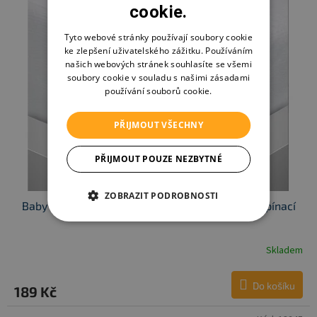
cookie.
Tyto webové stránky používají soubory cookie
ke zlepšení uživatelského zážitku. Používáním
našich webových stránek souhlasíte se všemi
soubory cookie v souladu s našimi zásadami
používání souborů cookie.
PŘIJMOUT VŠECHNY
PŘIJMOUT POUZE NEZBYTNÉ
ZOBRAZIT PODROBNOSTI
Baby chránič matrace froté 200x80cm - bílý napínací
Skladem
Do košíku
189 Kč