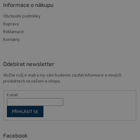
a
Informace o nákupu
t
Obchodní podmínky
í
Doprava
Reklamace
Kontakty
Odebírat newsletter
Vložte svůj e-mail a my vám budeme zasílat informace o nových
produktech na našem e-shopu.
E-mail
PŘIHLÁSIT SE
Facebook