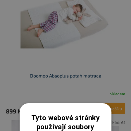
Doomoo Absoplus potah matrace
Skladem
Do košíku
899 Kč
Tyto webové stránky
Kód:
64
používají soubory