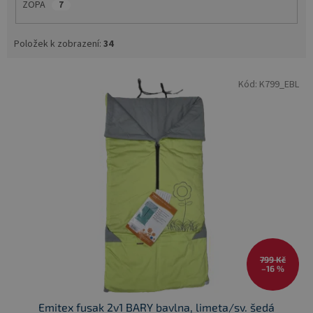
ZOPA
7
Položek k zobrazení:
34
V
Kód:
K799_EBL
ý
p
i
s
p
r
o
d
u
k
t
ů
799 Kč
–16 %
Emitex fusak 2v1 BARY bavlna, limeta/sv. šedá