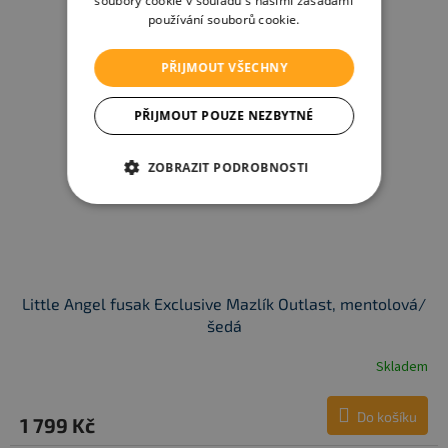
soubory cookie v souladu s našimi zásadami
používání souborů cookie.
PŘIJMOUT VŠECHNY
PŘIJMOUT POUZE NEZBYTNÉ
ZOBRAZIT PODROBNOSTI
Little Angel fusak Exclusive Mazlík Outlast, mentolová/
šedá
Skladem
Do košíku
1 799 Kč