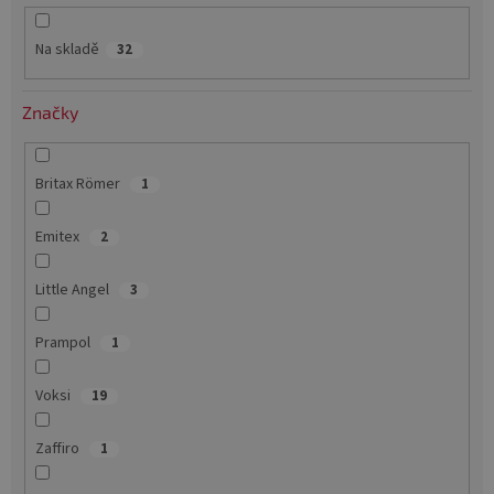
k
t
Na skladě
32
ů
Značky
Britax Römer
1
Emitex
2
Little Angel
3
Prampol
1
Voksi
19
Zaffiro
1