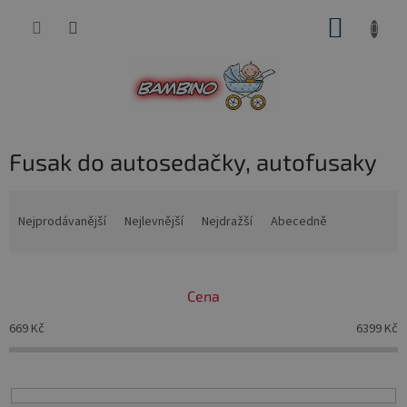
Přejít
NÁKUP
na
obsah
KOŠÍK
Fusak do autosedačky, autofusaky
Ř
a
Nejprodávanější
Nejlevnější
Nejdražší
Abecedně
z
e
n
Cena
í
p
669
Kč
6399
Kč
r
o
d
u