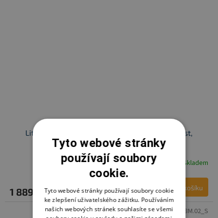
Little Angel fusak Exclusive tisk Mazlík Outlast,
Tyto webové stránky
černošedá/sv.šedá
používají soubory
Skladem
cookie.
Do košíku
1 889 Kč
Tyto webové stránky používají soubory cookie
ke zlepšení uživatelského zážitku. Používáním
našich webových stránek souhlasíte se všemi
Kód:
6368M.02_S