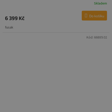
Skladem
Do košíku
6 399 Kč
fusak
Kód:
66889.02