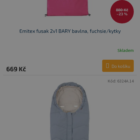
880 Kč
–23 %
Emitex fusak 2v1 BARY bavlna, fuchsie/kytky
Skladem
Do košíku
669 Kč
Kód:
6324A.14