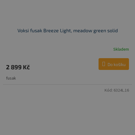
Voksi fusak Breeze Light, meadow green solid
Skladem
Do košíku
2 899 Kč
fusak
Kód:
6324L.16