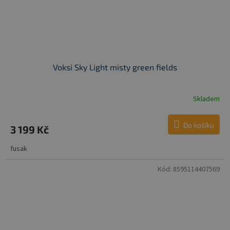
Voksi Sky Light misty green fields
Skladem
Do košíku
3 199 Kč
fusak
Kód:
8595114407569