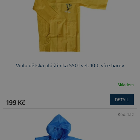
r
u
o
k
d
t
u
ů
k
t
ů
Viola dětská pláštěnka 5501 vel. 100, více barev
Skladem
DETAIL
199 Kč
Kód:
152