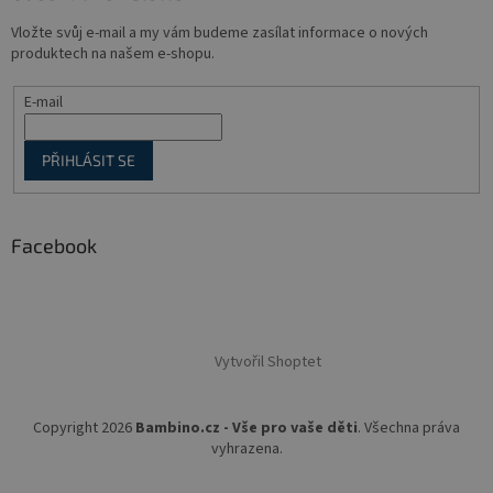
i
s
Vložte svůj e-mail a my vám budeme zasílat informace o nových
u
produktech na našem e-shopu.
E-mail
PŘIHLÁSIT SE
Facebook
Vytvořil Shoptet
Copyright 2026
Bambino.cz - Vše pro vaše děti
. Všechna práva
vyhrazena.