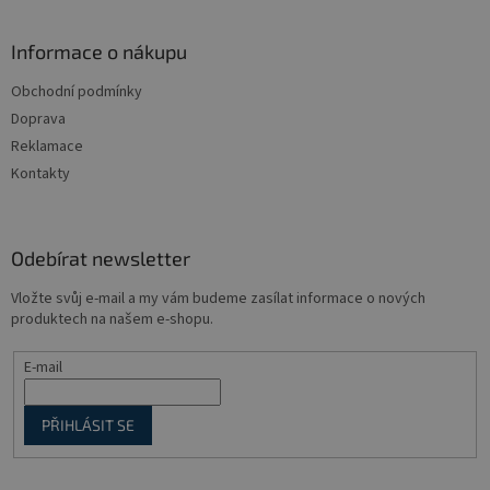
á
d
p
a
a
Informace o nákupu
c
t
í
Obchodní podmínky
í
p
Doprava
r
v
Reklamace
k
Kontakty
y
v
ý
p
Odebírat newsletter
i
s
Vložte svůj e-mail a my vám budeme zasílat informace o nových
u
produktech na našem e-shopu.
E-mail
PŘIHLÁSIT SE