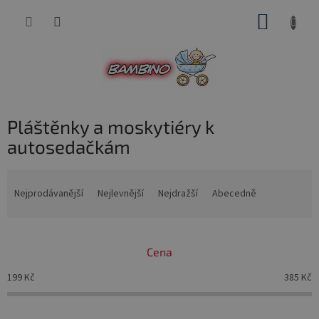
Přejít
NÁKUP
na
obsah
KOŠÍK
Pláštěnky a moskytiéry k
autosedačkám
Ř
a
Nejprodávanější
Nejlevnější
Nejdražší
Abecedně
z
e
n
Cena
í
p
199
Kč
385
Kč
r
o
d