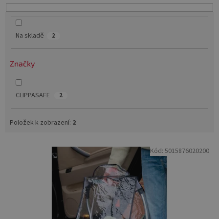
u
k
t
Na skladě
2
ů
Značky
CLIPPASAFE
2
Položek k zobrazení:
2
V
Kód:
5015876020200
ý
p
i
s
p
r