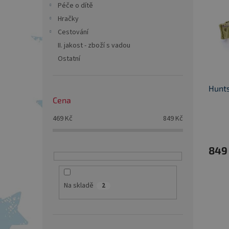
p
p
a
Péče o dítě
i
r
n
Hračky
s
o
e
Cestování
p
d
l
r
u
II. jakost - zboží s vadou
o
k
Ostatní
d
t
u
ů
Hunt
k
Cena
t
ů
469
Kč
849
Kč
849
Na skladě
2