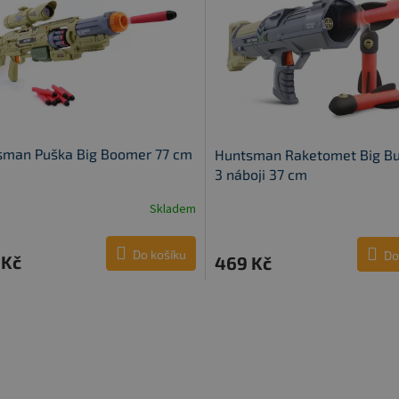
sman Puška Big Boomer 77 cm
Huntsman Raketomet Big Bu
3 náboji 37 cm
Skladem
Do košíku
Do
 Kč
469 Kč
O
v
l
á
d
a