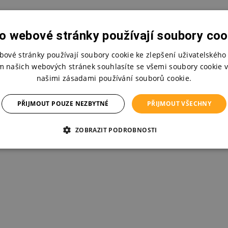
c
í
p
r
o webové stránky používají soubory coo
v
k
bové stránky používají soubory cookie ke zlepšení uživatelského 
y
m našich webových stránek souhlasíte se všemi soubory cookie v
v
našimi zásadami používání souborů cookie.
ý
p
i
PŘIJMOUT POUZE NEZBYTNÉ
PŘIJMOUT VŠECHNY
s
u
ZOBRAZIT PODROBNOSTI