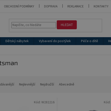
OBCHODNÍ PODMÍNKY
DOPRAVA
REKLAMACE
KONTAKTY
HLEDAT
Dětský nábytek
Vybavení do postýlek
Péče o dítě
H
tsman
dávanější
Nejlevnější
Nejdražší
Abecedně
Kód:
W282216
Kód