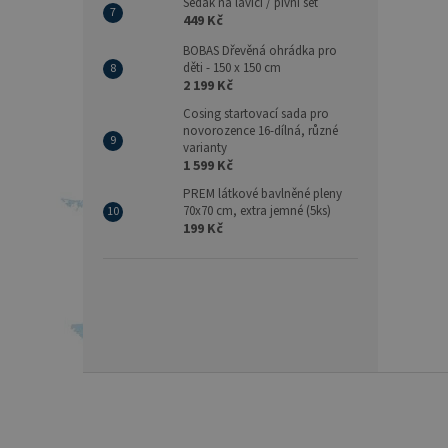
Sedák na lavici / pivní set
449 Kč
BOBAS Dřevěná ohrádka pro
děti - 150 x 150 cm
2 199 Kč
Cosing startovací sada pro
novorozence 16-dílná, různé
varianty
1 599 Kč
PREM látkové bavlněné pleny
70x70 cm, extra jemné (5ks)
199 Kč
Z
á
p