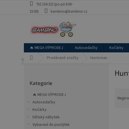
Přejít
702 154 322 (po-pá 8:00-
na
15:00)
bambino@bambino.cz
obsah
🔥 MEGA VÝPRODEJ
Autosedačky
Kočárky
Domů
Prodávané značky
Huntsman
P
Hun
o
Přeskočit
s
Kategorie
kategorie
t
Ř
r
🔥 MEGA VÝPRODEJ
a
a
Nejpro
Autosedačky
z
n
Kočárky
e
n
V
n
í
Dětský nábytek
ý
í
p
Vybavení do postýlek