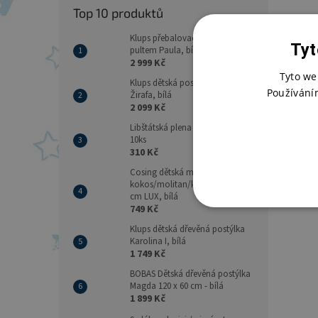
Top 10 produktů
Klups přebalovací komoda s
Tyt
pultem Paula, bílá
2 999 Kč
Tyto we
Klups dětská postýlka Safari
Používání
Žirafa, bílá
2 099 Kč
Libštátská plena 70x70 - balení
10ks
310 Kč
Cosing dětská matrace
kokos/molitan/kokos 120x60x8
cm LUX, bílá
749 Kč
Klups dětská dřevěná postýlka
Karolina I, bílá
1 749 Kč
BOBAS Dětská dřevěná postýlka
Magda 120 x 60 cm - bílá
1 899 Kč