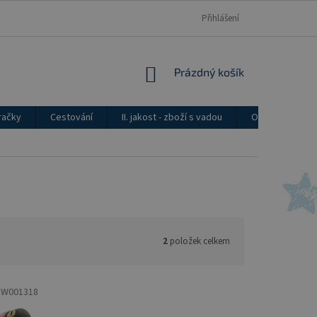
Přihlášení
NÁKUPNÍ
Prázdný košík
KOŠÍK
račky
Cestování
II. jakost - zboží s vadou
Ostatní
2
položek celkem
:
W001318