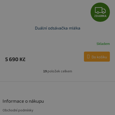
Z
ZDARMA
D
Duální odsávačka mléka
A
R
Skladem
M
Do košíku
5 690 Kč
A
19
položek celkem
O
v
l
Z
á
á
d
p
a
a
Informace o nákupu
c
t
í
Obchodní podmínky
í
p