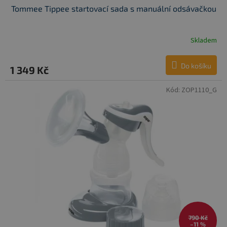
Tommee Tippee startovací sada s manuální odsávačkou
Skladem
Do košíku
1 349 Kč
Kód:
ZOP1110_G
790 Kč
–11 %