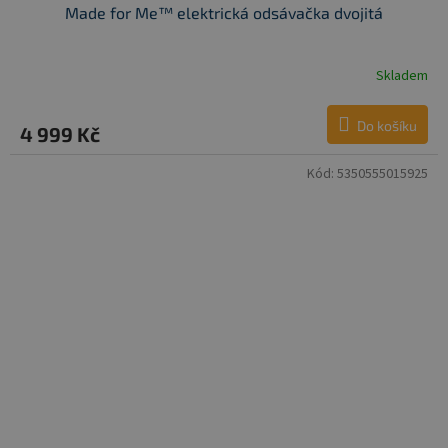
Made for Me™ elektrická odsávačka dvojitá
Skladem
Do košíku
4 999 Kč
Kód:
5350555015925