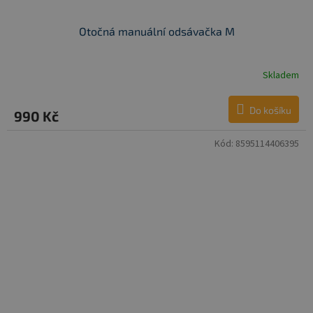
Otočná manuální odsávačka M
Skladem
Do košíku
990 Kč
Kód:
8595114406395