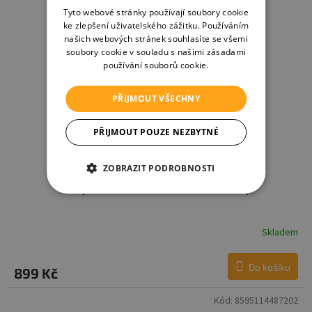
Tyto webové stránky používají soubory cookie
ke zlepšení uživatelského zážitku. Používáním
našich webových stránek souhlasíte se všemi
soubory cookie v souladu s našimi zásadami
používání souborů cookie.
PŘIJMOUT VŠECHNY
PŘIJMOUT POUZE NEZBYTNÉ
ZOBRAZIT PODROBNOSTI
BabyOno elektrická odsávačka Shelly
Skladem
Do košíku
899 Kč
Kód:
8595114487202