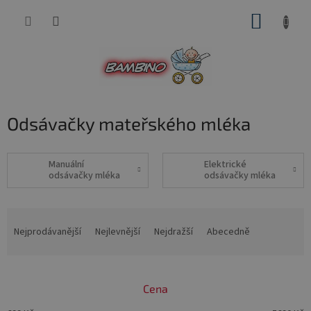
Přejít
NÁKUP
na
obsah
KOŠÍK
Odsávačky mateřského mléka
Manuální
Elektrické
odsávačky mléka
odsávačky mléka
Ř
a
Nejprodávanější
Nejlevnější
Nejdražší
Abecedně
z
e
n
Cena
í
p