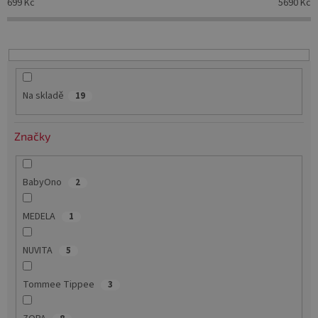
699
Kč
5690
Kč
r
o
d
u
k
t
Na skladě
19
ů
Značky
BabyOno
2
MEDELA
1
NUVITA
5
Tommee Tippee
3