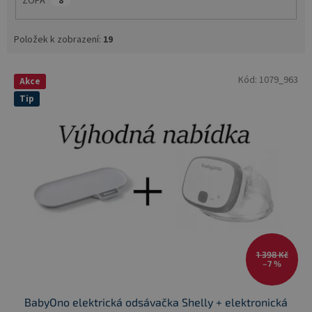
ZOPA
8
Položek k zobrazení:
19
V
Kód:
1079_963
Akce
ý
Tip
p
i
s
p
r
o
d
u
k
t
ů
1 398 Kč
–7 %
BabyOno elektrická odsávačka Shelly + elektronická