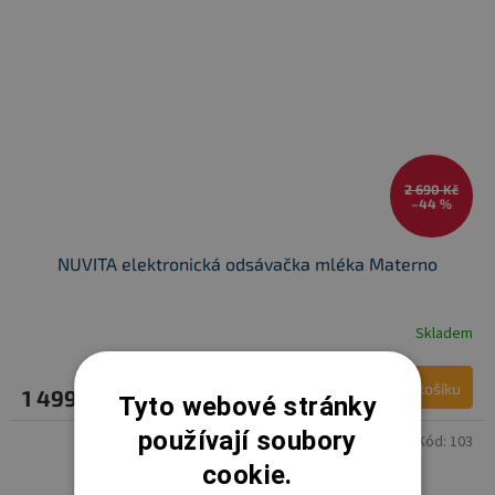
2 690 Kč
–44 %
NUVITA elektronická odsávačka mléka Materno
Skladem
Do košíku
1 499 Kč
Tyto webové stránky
používají soubory
Kód:
103
cookie.