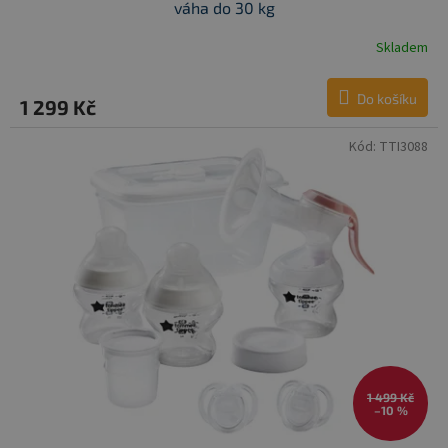
váha do 30 kg
Skladem
Do košíku
1 299 Kč
Kód:
TTI3088
1 499 Kč
–10 %