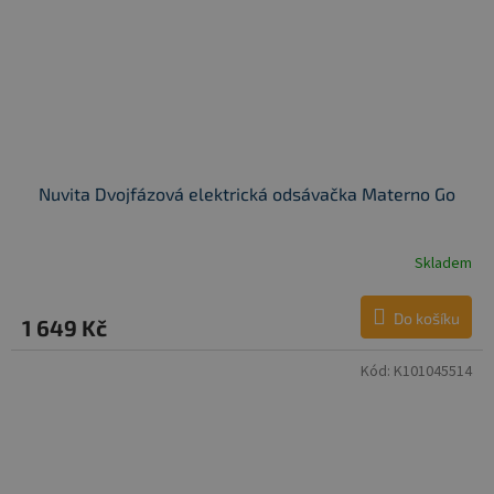
Nuvita Dvojfázová elektrická odsávačka Materno Go
Skladem
Do košíku
1 649 Kč
Kód:
K101045514