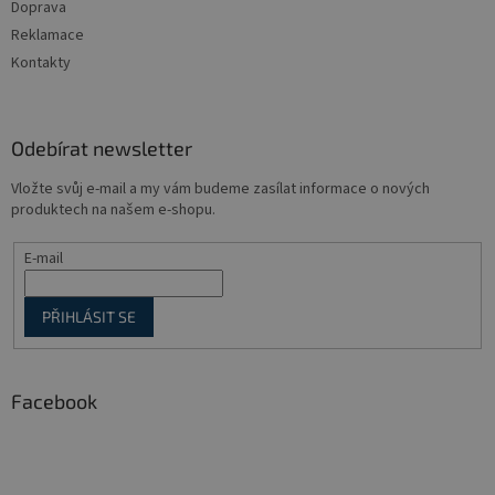
Doprava
r
v
Reklamace
k
Kontakty
y
v
ý
p
Odebírat newsletter
i
s
Vložte svůj e-mail a my vám budeme zasílat informace o nových
u
produktech na našem e-shopu.
E-mail
PŘIHLÁSIT SE
Facebook