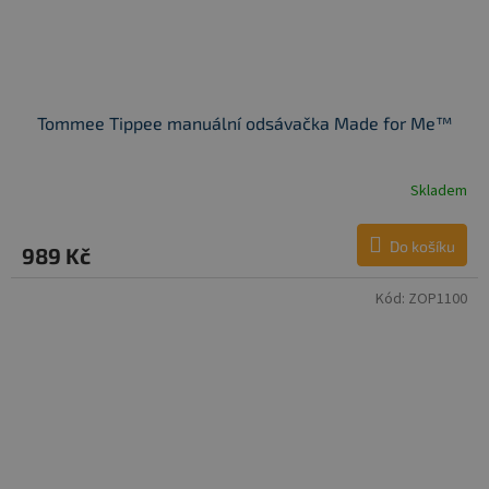
Tommee Tippee manuální odsávačka Made for Me™
Skladem
Do košíku
989 Kč
Kód:
ZOP1100