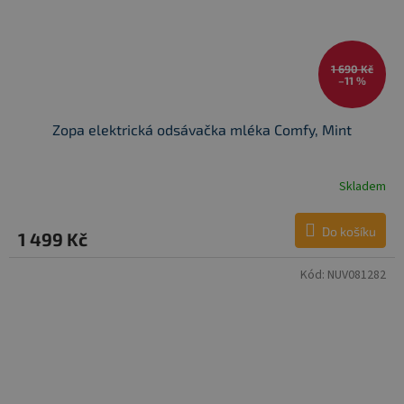
1 690 Kč
–11 %
Zopa elektrická odsávačka mléka Comfy, Mint
Skladem
Do košíku
1 499 Kč
Kód:
NUV081282