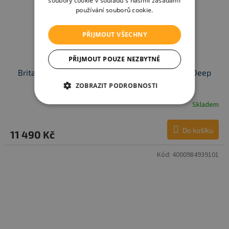
soubory cookie v souladu s našimi zásadami
používání souborů cookie.
PŘIJMOUT VŠECHNY
PŘIJMOUT POUZE NEZBYTNÉ
Britax Römer Autosedačka Dualfix Pro Classic, Deep
Black
ZOBRAZIT PODROBNOSTI
Skladem
Do košíku
11 490 Kč
Kód:
4000984939101