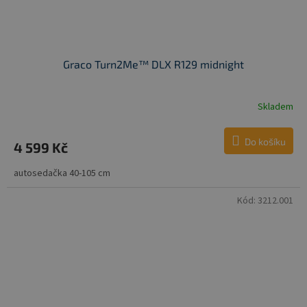
Graco Turn2Me™ DLX R129 midnight
Skladem
Do košíku
4 599 Kč
autosedačka 40-105 cm
Kód:
3212.001