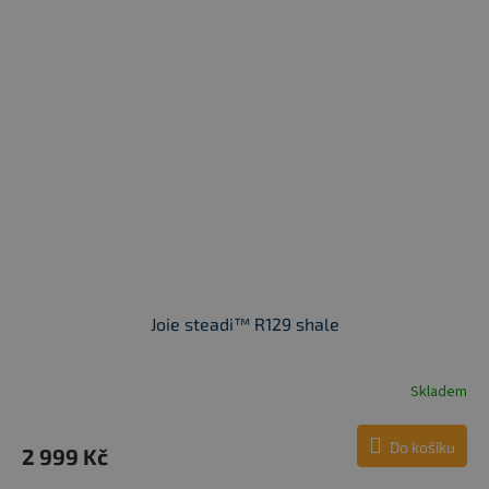
Joie steadi™ R129 shale
Skladem
Do košíku
2 999 Kč