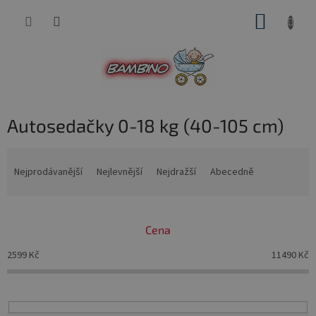
Přejít
NÁKUP
na
obsah
KOŠÍK
Autosedačky 0-18 kg (40-105 cm)
Ř
a
Nejprodávanější
Nejlevnější
Nejdražší
Abecedně
z
e
n
Cena
í
p
2599
Kč
11490
Kč
r
o
d
u