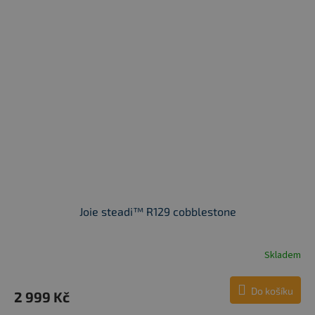
Joie steadi™ R129 cobblestone
Skladem
Do košíku
2 999 Kč