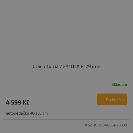
Graco Turn2Me™ DLX R129 iron
Skladem
Do košíku
4 599 Kč
autosedačka 40-105 cm
Kód:
KCIGUA00GRY000N