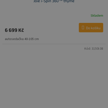
Joie i-Spin 360™ thyme
Skladem
Do košíku
6 699 Kč
autosedačka 40-105 cm
Kód:
3150I.08