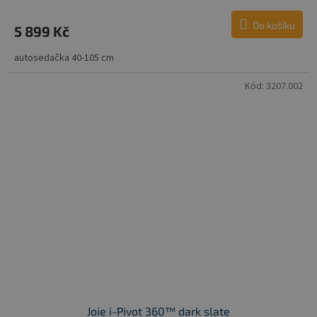
Do košíku
5 899 Kč
autosedačka 40-105 cm
Kód:
3207.002
Joie i-Pivot 360™ dark slate