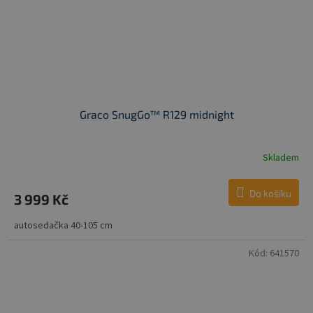
Graco SnugGo™ R129 midnight
Skladem
Do košíku
3 999 Kč
autosedačka 40-105 cm
Kód:
641570