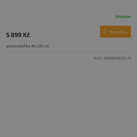
Skladem
Do košíku
5 899 Kč
autosedačka 40-105 cm
Kód:
4000984939170