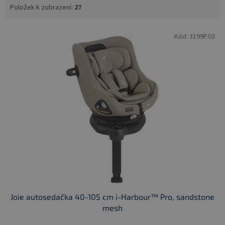
Položek k zobrazení:
27
V
Kód:
3199P.03
ý
p
i
s
p
r
o
d
u
k
t
ů
Joie autosedačka 40-105 cm i-Harbour™ Pro, sandstone
mesh