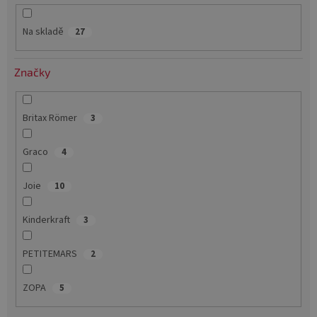
k
t
Na skladě
27
ů
Značky
Britax Römer
3
Graco
4
Joie
10
Kinderkraft
3
PETITEMARS
2
ZOPA
5