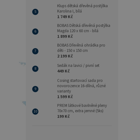
Klups dětská dřevěná postýlka
Karolina I, bílá
1 749 Kč
BOBAS Dětská dřevěná postýlka
Magda 120 x 60 cm - bílá
1 899 Kč
BOBAS Dřevěná ohrádka pro
děti - 150 x 150 cm
2 199 Kč
Sedák na lavici / pivní set
449 Kč
Cosing startovací sada pro
novorozence 16-dílná, různé
varianty
1 599 Kč
PREM látkové bavlněné pleny
70x70 cm, extra jemné (5ks)
199 Kč