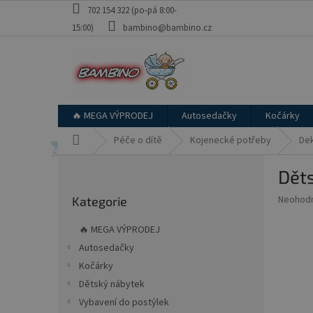
Přejít
702 154 322 (po-pá 8:00-
na
15:00)
bambino@bambino.cz
obsah
🔥 MEGA VÝPRODEJ
Autosedačky
Kočárky
Domů
Péče o dítě
Kojenecké potřeby
Dek
P
Dět
o
Přeskočit
s
Průměr
Neohod
Kategorie
kategorie
t
hodnoce
r
produkt
🔥 MEGA VÝPRODEJ
a
je
Autosedačky
0,0
n
z
Kočárky
n
5
í
Dětský nábytek
hvězdič
p
Vybavení do postýlek