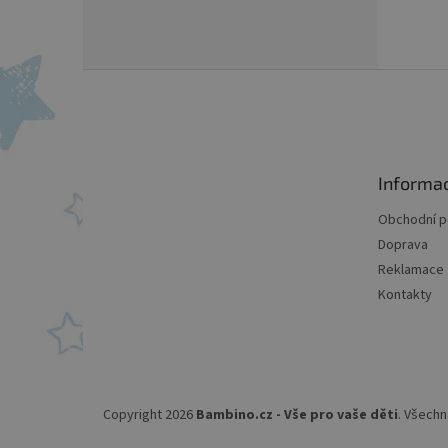
Z
á
p
a
t
Informa
í
Obchodní 
Doprava
Reklamace
Kontakty
Copyright 2026
Bambino.cz - Vše pro vaše děti
. Všechn