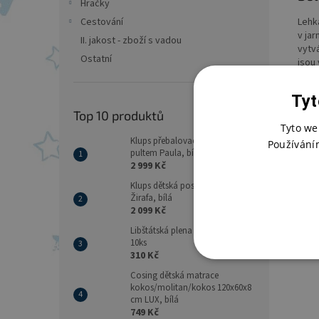
Hračky
Lehk
Cestování
v jar
II. jakost - zboží s vadou
vytv
Ostatní
jsou
- 4 
Tyt
Top 10 produktů
- R
Tyto we
Klups přebalovací komoda s
- Ma
Používání
pultem Paula, bílá
2 999 Kč
- Sp
Klups dětská postýlka Safari
- Úd
Žirafa, bílá
2 099 Kč
Libštátská plena 70x70 - balení
10ks
310 Kč
Cosing dětská matrace
kokos/molitan/kokos 120x60x8
cm LUX, bílá
749 Kč