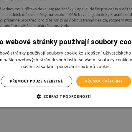
á jednovrstvá dětská deka Hug Me značky Zopa je ideální pro cesty s děť
ních a letních měsících. Díky materiálu - 100% bavlna - jsou deky krásně pro
áří příjemné prostředí pro dítě. Originální oboustranný design, rozměry 80x
 vhodné pro většinu kočárků a postýlek.
barevné varianty
o webové stránky používají soubory coo
ozměr: 80x100 cm
bové stránky používají soubory cookie ke zlepšení uživatelského 
teriál: 100% bavlna
m našich webových stránek souhlasíte se všemi soubory cookie v
našimi zásadami používání souborů cookie.
lňuje standardy OEKO-TEX®
PŘIJMOUT POUZE NEZBYTNÉ
PŘIJMOUT VŠECHNY
ržba: lze prát v pračce na jemný prací program na 30°C
ZOBRAZIT PODROBNOSTI