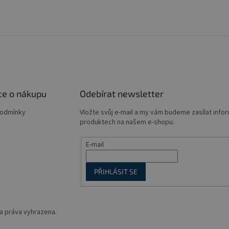
ce o nákupu
Odebírat newsletter
podmínky
Vložte svůj e-mail a my vám budeme zasílat info
produktech na našem e-shopu.
E-mail
PŘIHLÁSIT SE
a práva vyhrazena.