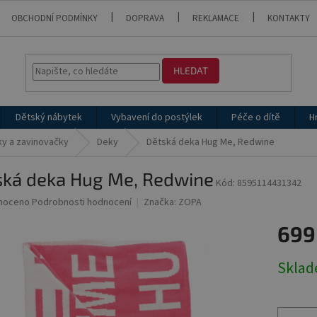
OBCHODNÍ PODMÍNKY
DOPRAVA
REKLAMACE
KONTAKTY
HLEDAT
Dětský nábytek
Vybavení do postýlek
Péče o dítě
H
y a zavinovačky
Deky
Dětská deka Hug Me, Redwine
ská deka Hug Me, Redwine
Kód:
8595114431342
né
noceno
Podrobnosti hodnocení
Značka:
ZOPA
ní
699
u
Měrná
Skla
cena:
ek.