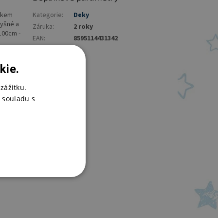
átkem
Kategorie
:
Deky
dyšné a
Záruka
:
2 roky
100cm -
EAN
:
8595114431342
Distribuce
:
CZ
kie.
zážitku.
 souladu s