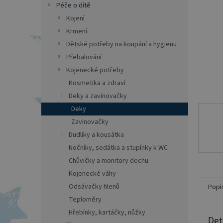
a
Péče o dítě
n
Kojení
e
Krmení
l
Dětské potřeby na koupání a hygienu
Přebalování
Kojenecké potřeby
Kosmetika a zdraví
Deky a zavinovačky
Deky
Zavinovačky
Dudlíky a kousátka
Nočníky, sedátka a stupínky k WC
Chůvičky a monitory dechu
Kojenecké váhy
Odsávačky hlenů
Popi
Teploměry
Hřebínky, kartáčky, nůžky
Det