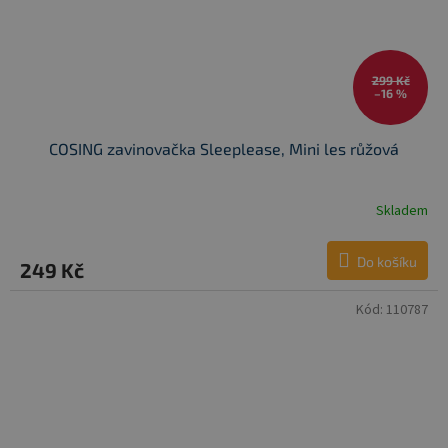
299 Kč
–16 %
COSING zavinovačka Sleeplease, Mini les růžová
Skladem
Do košíku
249 Kč
Kód:
110787