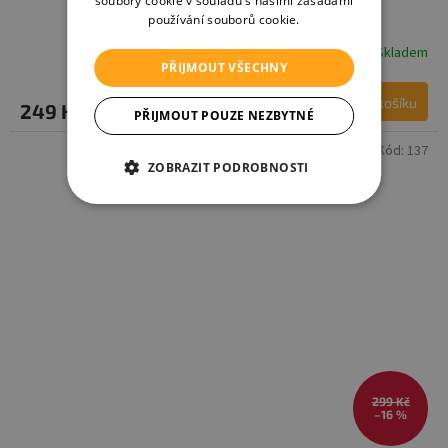
soubory cookie v souladu s našimi zásadami
používání souborů cookie.
Skladem
PŘIJMOUT VŠECHNY
Do košíku
249 Kč
PŘIJMOUT POUZE NEZBYTNÉ
Kód:
137
ZOBRAZIT PODROBNOSTI
299 Kč
–16 %