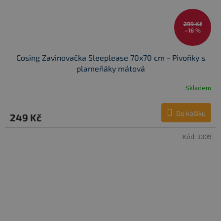
299 Kč
–16 %
Cosing Zavinovačka Sleeplease 70x70 cm - Pivoňky s
plameňáky mátová
Skladem
Do košíku
249 Kč
Kód:
3309