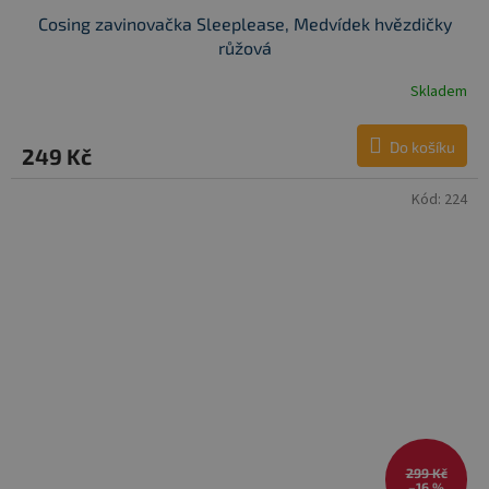
Cosing zavinovačka Sleeplease, Medvídek hvězdičky
růžová
Skladem
Do košíku
249 Kč
Kód:
224
299 Kč
–16 %