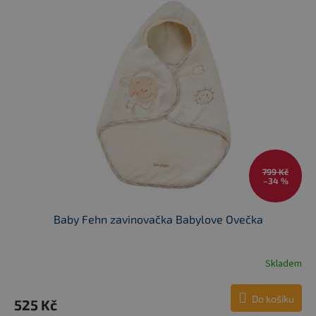
799 Kč
–34 %
Baby Fehn zavinovačka Babylove Ovečka
Skladem
Do košíku
525 Kč