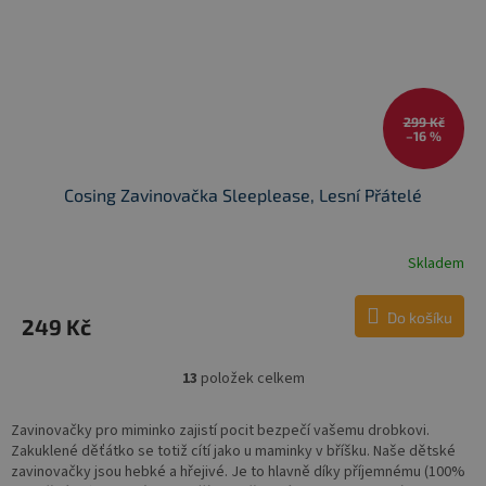
299 Kč
–16 %
Cosing Zavinovačka Sleeplease, Lesní Přátelé
Skladem
Do košíku
249 Kč
13
položek celkem
O
v
l
Zavinovačky pro miminko zajistí pocit bezpečí vašemu drobkovi.
á
Zakuklené děťátko se totiž cítí jako u maminky v bříšku. Naše dětské
d
zavinovačky jsou hebké a hřejivé. Je to hlavně díky příjemnému (100%