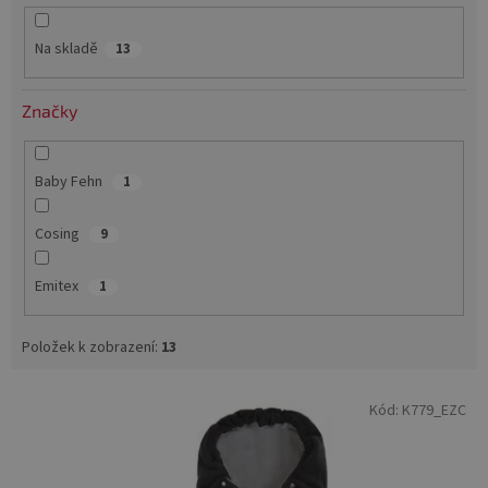
k
t
Na skladě
13
ů
Značky
Baby Fehn
1
Cosing
9
Emitex
1
Položek k zobrazení:
13
V
Kód:
K779_EZC
ý
p
i