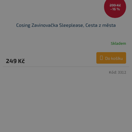
299 Kč
–16 %
Cosing Zavinovačka Sleeplease, Cesta z města
Skladem
Do košíku
249 Kč
Kód:
3312