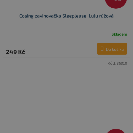
Cosing zavinovačka Sleeplease, Lulu růžová
Skladem
Do košíku
249 Kč
Kód:
86918