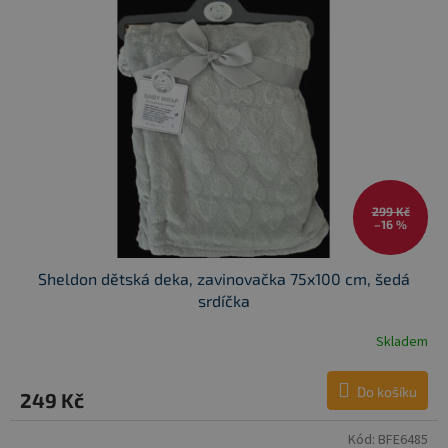
299 Kč
–16 %
Sheldon dětská deka, zavinovačka 75x100 cm, šedá
srdíčka
Skladem
Do košíku
249 Kč
Kód:
BFE6485