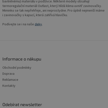
a
bavlněnému) materiálu v podšívce. Některé modely obsahují
c
termoregulační materiál Outlast, který hlídá klima uvnitř zavinovačky.
í
Miminko se tak nepřehřeje, ani neprostydne. Pro úplně nejmenší máme
p
i zavinovačky s kapucí, která zahřívá hlavičku.
r
v
Podívejte se i na naše
deky
.
k
y
v
ý
Z
p
á
i
p
s
a
Informace o nákupu
u
t
Obchodní podmínky
í
Doprava
Reklamace
Kontakty
Odebírat newsletter