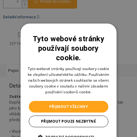
Přidat do košíku
Detailní informace
Tyto webové stránky
ZEPTAT SE
HLÍDAT
SDÍLET
používají soubory
cookie.
Tyto webové stránky používají soubory cookie
Popis
Hodnocení
Diskuze
Značka
Ostatní informace
ke zlepšení uživatelského zážitku. Používáním
našich webových stránek souhlasíte se všemi
Detailní popis produktu
soubory cookie v souladu s našimi zásadami
používání souborů cookie.
Znáte příběh o Noemově arše?
Dopřejte svému malému dobrodruhovi zachránit říši zvířat, tak
PŘIJMOUT VŠECHNY
jako to stojí v biblickém příběhu o Noemovi a arše. Dřevěná
vkládačka rozvíjí koordinaci ruka-oko, logické myšlení,
představivost a učí rozpoznávat zvířátka.
PŘIJMOUT POUZE NEZBYTNÉ
• Vhodné pro děti od 18 měsíců