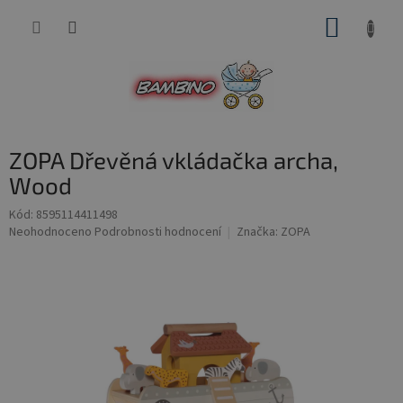
Přejít
NÁKUP
na
obsah
KOŠÍK
ZOPA Dřevěná vkládačka archa,
Wood
Kód:
8595114411498
Průměrné
Neohodnoceno
Podrobnosti hodnocení
Značka:
ZOPA
hodnocení
produktu
je
0,0
z
5
hvězdiček.