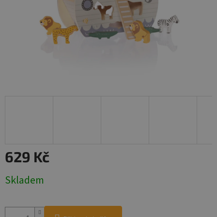
629 Kč
Měrná
Skladem
cena: