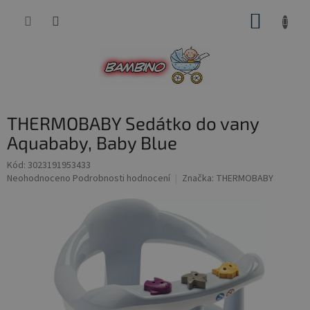
Přejít
NÁKUP
na
obsah
KOŠÍK
THERMOBABY Sedátko do vany
Aquababy, Baby Blue
Kód:
3023191953433
Průměrné
Neohodnoceno
Podrobnosti hodnocení
Značka:
THERMOBABY
hodnocení
produktu
je
0,0
z
5
hvězdiček.