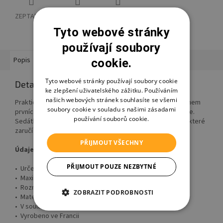
ZEPTAT SE
HLÍDAT
SDÍLET
Tyto webové stránky
používají soubory
Popis
Hodnocení
Diskuze
Značka
Ostatní informace
cookie.
Tyto webové stránky používají soubory cookie
Detailní popis produktu
ke zlepšení uživatelského zážitku. Používáním
našich webových stránek souhlasíte se všemi
Praktické sedátko do vany
Aqubaby
udržuje vaše dítě během
soubory cookie v souladu s našimi zásadami
prvních samostatných pohybů při koupání ve stabilní poloze.
používání souborů cookie.
Sedátko ve vaně jednoduše zafixujete silnými přísavkami, které
zaručí jeho výbornou stabilitu.
PŘIJMOUT VŠECHNY
Údaje o výrobku
PŘIJMOUT POUZE NEZBYTNÉ
• Určeno pro děti od 7–16 měsíců
• Maximální váha děťátka 13 kg
• Rozměry: 33 × 24 × 33 cm
ZOBRAZIT PODROBNOSTI
• Materiál produktu: Polypropylen
• V souladu s požadovanými bezpečnostními normami
• Vyrobeno ve Francii