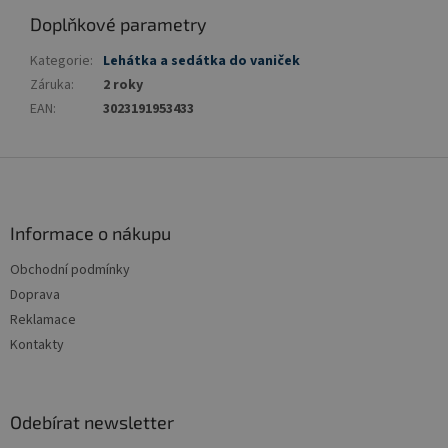
Doplňkové parametry
Kategorie
:
Lehátka a sedátka do vaniček
Záruka
:
2 roky
EAN
:
3023191953433
Z
á
p
a
Informace o nákupu
t
Obchodní podmínky
í
Doprava
Reklamace
Kontakty
Odebírat newsletter