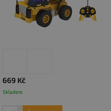
669 Kč
Měrná
Skladem
cena: