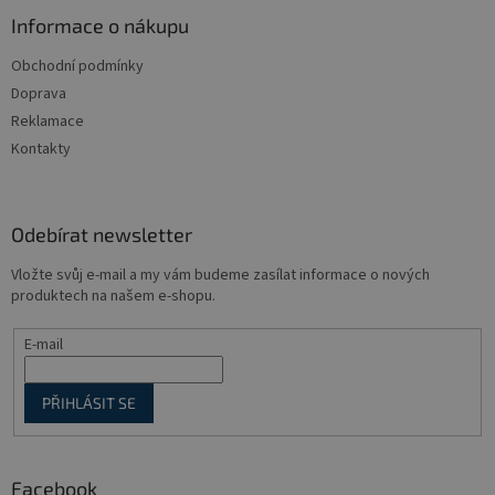
p
a
Informace o nákupu
t
Obchodní podmínky
í
Doprava
Reklamace
Kontakty
Odebírat newsletter
Vložte svůj e-mail a my vám budeme zasílat informace o nových
produktech na našem e-shopu.
E-mail
PŘIHLÁSIT SE
Facebook