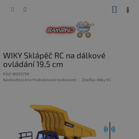
Přejít
NÁKUP
na
obsah
KOŠÍK
WIKY Sklápěč RC na dálkové
ovládání 19,5 cm
Kód:
W039794
Průměrné
Neohodnoceno
Podrobnosti hodnocení
Značka:
Wiky RC
hodnocení
produktu
je
0,0
z
5
hvězdiček.