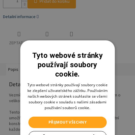
Přidat do košíku
Detailní informace
ZEPTAT SE
HLÍDAT
SDÍLET
Tyto webové stránky
používají soubory
Popis
Hodnocení
Diskuze
Ostatní informace
cookie.
Detailní popis produktu
Tyto webové stránky používají soubory cookie
ke zlepšení uživatelského zážitku. Používáním
Vezměte si kontrolu nad staveništěm s naším RC sklápěčem o
našich webových stránek souhlasíte se všemi
velikosti 19,5 cm!
soubory cookie v souladu s našimi zásadami
používání souborů cookie.
Tento model přináší zábavu s dálkovým ovládáním, které
umožňuje snadné řízení a funkci sklápěcí korby. Díky robustní
PŘIJMOUT VŠECHNY
konstrukci a kvalitnímu zpracování je sklápěč připraven na
každou výzvu.