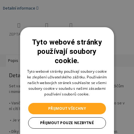
Detailní informace
ZEPTAT SE
HLÍDAT
SDÍLET
Tyto webové stránky
používají soubory
cookie.
Popis
Hodnocení
Diskuze
Značka
Ostatní informace
Tyto webové stránky používají soubory cookie
Detailní popis produktu
ke zlepšení uživatelského zážitku. Používáním
našich webových stránek souhlasíte se všemi
Set vaničky a stojanu Vasco usnadní a zpříjemní koupání rodičům
soubory cookie v souladu s našimi zásadami
i miminku.
používání souborů cookie.
• Vanička Vasco má hladký povrch bez ostrých hran. Miminko se v
PŘIJMOUT VŠECHNY
ní cítí bezpečně.
• Je vyrobená z nezávadných materiálů.
PŘIJMOUT POUZE NEZBYTNÉ
• Díky dostatečné velikosti vám bude sloužit opravdu dlouho.