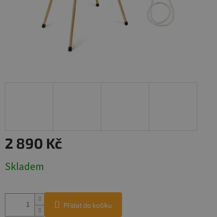
2 890 Kč
Měrná
Skladem
cena:
Přidat do košíku