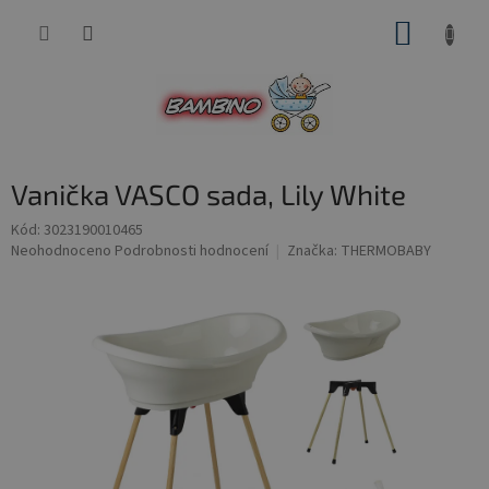
Přejít
NÁKUP
na
obsah
KOŠÍK
Vanička VASCO sada, Lily White
Kód:
3023190010465
Průměrné
Neohodnoceno
Podrobnosti hodnocení
Značka:
THERMOBABY
hodnocení
produktu
je
0,0
z
5
hvězdiček.