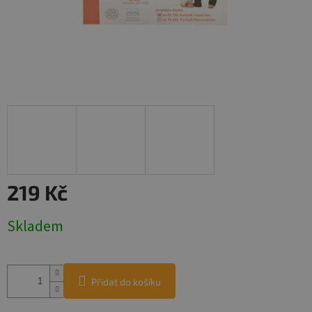
219 Kč
Měrná
Skladem
cena:
Přidat do košíku