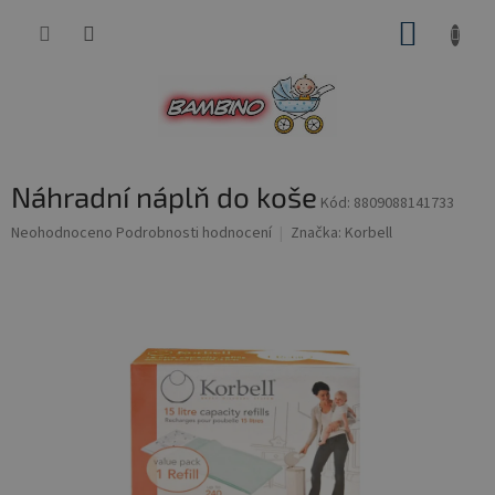
Přejít
NÁKUP
na
obsah
KOŠÍK
Náhradní náplň do koše
Kód:
8809088141733
Průměrné
Neohodnoceno
Podrobnosti hodnocení
Značka:
Korbell
hodnocení
produktu
je
0,0
z
5
hvězdiček.