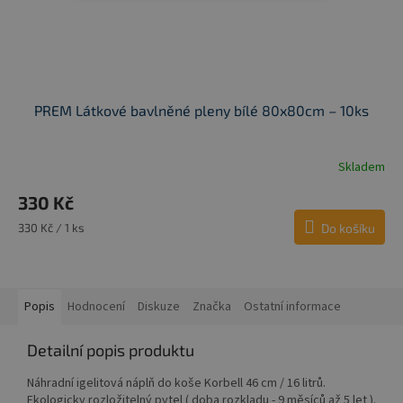
PREM Látkové bavlněné pleny bílé 80x80cm – 10ks
Skladem
330 Kč
Měrná
330 Kč / 1 ks
Do košíku
cena:
Popis
Hodnocení
Diskuze
Značka
Ostatní informace
Detailní popis produktu
Náhradní igelitová náplň do koše Korbell 46 cm / 16 litrů.
Ekologicky rozložitelný pytel ( doba rozkladu - 9 měsíců až 5 let ).