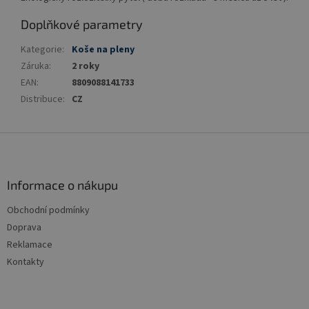
Doplňkové parametry
Kategorie
:
Koše na pleny
Záruka
:
2 roky
EAN
:
8809088141733
Distribuce
:
CZ
Z
á
p
a
Informace o nákupu
t
Obchodní podmínky
í
Doprava
Reklamace
Kontakty