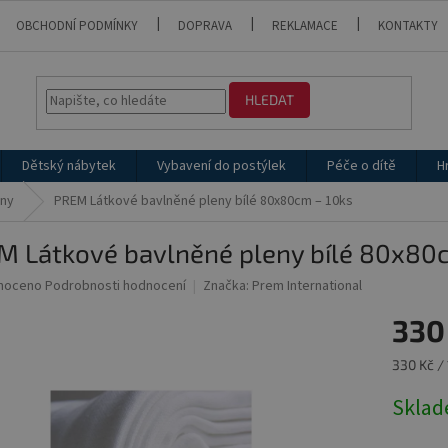
OBCHODNÍ PODMÍNKY
DOPRAVA
REKLAMACE
KONTAKTY
HLEDAT
Dětský nábytek
Vybavení do postýlek
Péče o dítě
H
eny
PREM Látkové bavlněné pleny bílé 80x80cm – 10ks
M Látkové bavlněné pleny bílé 80x80
né
noceno
Podrobnosti hodnocení
Značka:
Prem International
ní
330
u
Měrná
330 Kč / 
cena:
Skla
ek.