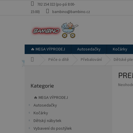
Přejít
702 154 322 (po-pá 8:00-
na
15:00)
bambino@bambino.cz
obsah
🔥 MEGA VÝPRODEJ
Autosedačky
Kočárky
Domů
Péče o dítě
Přebalování
Dětské pl
P
PRE
o
Přeskočit
s
Průměr
Neohod
Kategorie
kategorie
t
hodnoce
r
produkt
🔥 MEGA VÝPRODEJ
a
je
Autosedačky
0,0
n
z
Kočárky
n
5
í
Dětský nábytek
hvězdič
p
Vybavení do postýlek