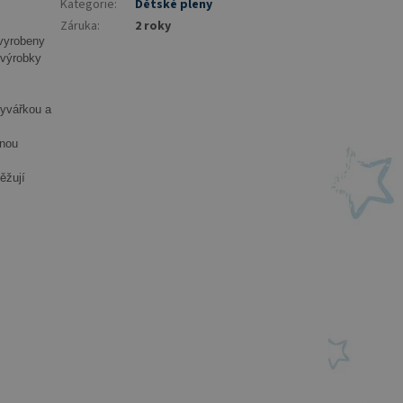
Kategorie
:
Dětské pleny
Záruka
:
2 roky
 vyrobeny
 výrobky
vyvářkou a
mnou
ěžují