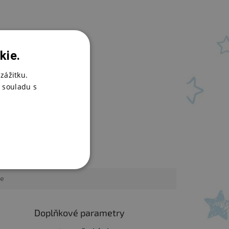
kie.
zážitku.
 souladu s
ce
Doplňkové parametry