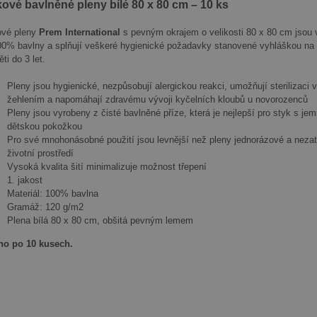
kové bavlněné pleny bílé 80 x 80 cm – 10 ks
ové pleny
Prem International
s pevným okrajem o velikosti 80 x 80 cm jsou
00% bavlny a splňují veškeré hygienické požadavky stanovené vyhláškou na
ěti do 3 let.
Pleny jsou hygienické, nezpůsobují alergickou reakci, umožňují sterilizaci 
žehlením a napomáhají zdravému vývoji kyčelních kloubů u novorozenců
Pleny jsou vyrobeny z čisté bavlněné příze, která je nejlepší pro styk s je
dětskou pokožkou
Pro své mnohonásobné použití jsou levnější než pleny jednorázové a nezat
životní prostředí
Vysoká kvalita šití minimalizuje možnost třepení
1. jakost
Materiál: 100% bavlna
Gramáž: 120 g/m2
Plena bílá 80 x 80 cm, obšitá pevným lemem
no po 10 kusech.