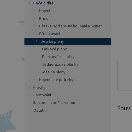
a
Péče o dítě
n
Kojení
e
Krmení
l
Dětské potřeby na koupání a hygienu
Přebalování
Dětské pleny
Látkové pleny
Plenkové kalhotky
Jednorázové plenky
Koše na pleny
Kojenecké potřeby
Hračky
Cestování
II. jakost - zboží s vadou
Souvi
Ostatní