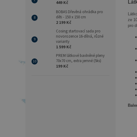
Lát
449 Kč
BOBAS Dřevěná ohrádka pro
Látk
děti - 150 x 150 cm
ze 1
2 199 Kč
pro d
Cosing startovací sada pro
novorozence 16-dílná, různé
varianty
1 599 Kč
PREM látkové bavlněné pleny
70x70 cm, extra jemné (5ks)
199 Kč
Bale