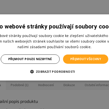
o webové stránky používají soubory coo
dní náplň do koše
bové stránky používají soubory cookie ke zlepšení uživatelského 
m našich webových stránek souhlasíte se všemi soubory cookie v
Skladem
našimi zásadami používání souborů cookie.
Kč
PŘIJMOUT POUZE NEZBYTNÉ
PŘIJMOUT VŠECHNY
o košíku
ZOBRAZIT PODROBNOSTI
s
Podobné (1)
Hodnocení
Diskuze
Ostatní informa
ailní popis produktu