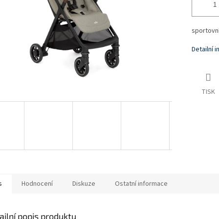
sportovn
Detailní 
TISK
s
Hodnocení
Diskuze
Ostatní informace
ailní popis produktu