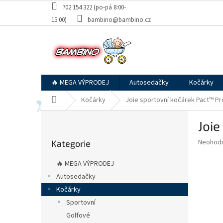
Přejít
702 154 322 (po-pá 8:00-
na
15:00)
bambino@bambino.cz
obsah
🔥 MEGA VÝPRODEJ
Autosedačky
Kočárky
Domů
Kočárky
Joie sportovní kočárek Pact™ Pr
P
Joie
o
Přeskočit
s
Průměr
Neohod
Kategorie
kategorie
t
hodnoce
r
produkt
🔥 MEGA VÝPRODEJ
a
je
Autosedačky
0,0
n
z
Kočárky
n
5
í
Sportovní
hvězdič
p
Golfové