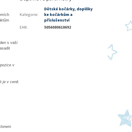
Dětské kočárky, doplňky
Kategorie
:
ke kočárkům a
zemích
příslušenství
duktům
EAN
:
5056080618692
den s vaší
asadit
 pozice v
 je v ceně.
sklonem