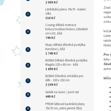
2 099 Kč
Značk
Libštátská plena 70x70 - balení
nejpr
10ks
světa
310 Kč
získa
Cosing dětská matrace
kokos/molitan/kokos 120x60x8
kočá
cm LUX, bílá
Lehk
749 Kč
ratol
Klups dětská dřevěná postýlka
hlub
Karolina I, bílá
1 749 Kč
Pro 
lehu
BOBAS Dětská dřevěná postýlka
Skvě
Magda 120 x 60 cm - bílá
1 899 Kč
auto
BOBAS Dřevěná ohrádka pro
klíčo
děti - 150 x 150 cm
2 199 Kč
Sedák na lavici / pivní set
449 Kč
PREM látkové bavlněné pleny
70x70 cm, extra jemné (5ks)