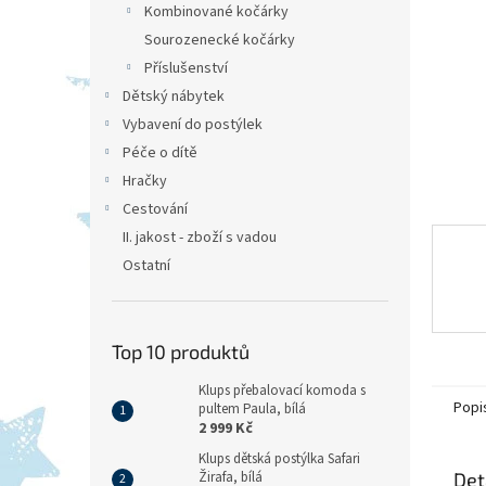
a
Kombinované kočárky
n
Sourozenecké kočárky
e
Příslušenství
l
Dětský nábytek
Vybavení do postýlek
Péče o dítě
Hračky
Cestování
II. jakost - zboží s vadou
Ostatní
Top 10 produktů
Klups přebalovací komoda s
Popi
pultem Paula, bílá
2 999 Kč
Klups dětská postýlka Safari
Det
Žirafa, bílá