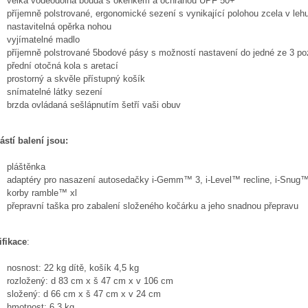
velká voděodolná bouda s okénkem a ochranou UPF 50+
příjemně polstrované, ergonomické sezení s vynikající polohou zcela v leh
nastavitelná opěrka nohou
vyjímatelné madlo
příjemně polstrované 5bodové pásy s možností nastavení do jedné ze 3 po
přední otočná kola s aretací
prostorný a skvěle přístupný košík
snímatelné látky sezení
brzda ovládaná sešlápnutím šetří vaši obuv
ástí balení jsou:
pláštěnka
adaptéry pro nasazení autosedačky i-Gemm™ 3, i-Level™ recline, i-Snug
korby ramble™ xl
přepravní taška pro zabalení složeného kočárku a jeho snadnou přepravu
ifikace
:
nosnost: 22 kg dítě, košík 4,5 kg
rozložený: d 83 cm x š 47 cm x v 106 cm
složený: d 66 cm x š 47 cm x v 24 cm
hmotnost: 6,3 kg