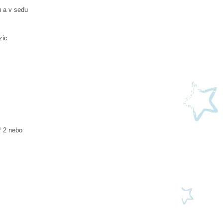
u a v sedu
zic
™ 2 nebo