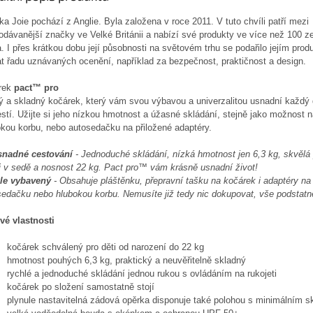
a Joie pochází z Anglie. Byla založena v roce 2011. V tuto chvíli patří mezi
odávanější značky ve Velké Británii a nabízí své produkty ve více než 100 
. I přes krátkou dobu její působnosti na světovém trhu se podařilo jejím pro
t řadu uznávaných ocenění, například za bezpečnost, praktičnost a design.
rek
pact™ pro
ý a skladný kočárek, který vám svou výbavou a univerzalitou usnadní každý 
estí. Užijte si jeho nízkou hmotnost a úžasné skládání, stejně jako možnost n
okou korbu, nebo autosedačku na přiložené adaptéry.
snadné cestování
- Jednoduché skládání, nízká hmotnost jen 6,3 kg, skvělá
 i v sedě a nosnost 22 kg. Pact pro™ vám krásně usnadní život!
le vybavený
- Obsahuje pláštěnku, přepravní tašku na kočárek i adaptéry na
sedačku nebo hlubokou korbu. Nemusíte již tedy nic dokupovat, vše podstatné
vé vlastnosti
kočárek schválený pro děti od narození do 22 kg
hmotnost pouhých 6,3 kg, praktický a neuvěřitelně skladný
rychlé a jednoduché skládání jednou rukou s ovládáním na rukojeti
kočárek po složení samostatně stojí
plynule nastavitelná zádová opěrka disponuje také polohou s minimálním 