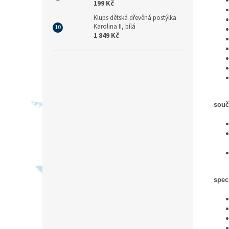
199 Kč
Klups dětská dřevěná postýlka
Karolina II, bílá
1 849 Kč
souč
spec