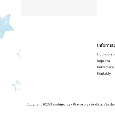
Z
á
p
a
t
Informa
í
Obchodní 
Doprava
Reklamace
Kontakty
Copyright 2026
Bambino.cz - Vše pro vaše děti
. Všechn