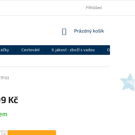
Přihlášení
NÁKUPNÍ
Prázdný košík
KOŠÍK
račky
Cestování
II. jakost - zboží s vadou
Ostatní
7P.03
99 Kč
dem