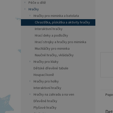
a
Péče o dítě
n
Hračky
e
Hračky pro miminka a batolata
l
Chrastítka, pískátka a aktivity hračky
Interaktivní hračky
Hrací deky a podložky
Hrací strojky a hračky pro miminka
Muchláčky pro miminka
Naučné hračky, vkládačky
Hračky pro kluky
Dětské dřevěné tabule
Houpací koně
Hračky pro holky
Interaktivní hračky
Hračky na zahradu a na ven
Popi
Dřevěné hračky
Plyšové hračky
Det