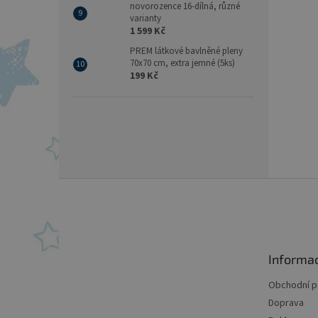
novorozence 16-dílná, různé
varianty
1 599 Kč
PREM látkové bavlněné pleny
70x70 cm, extra jemné (5ks)
199 Kč
Z
á
p
a
t
Informa
í
Obchodní 
Doprava