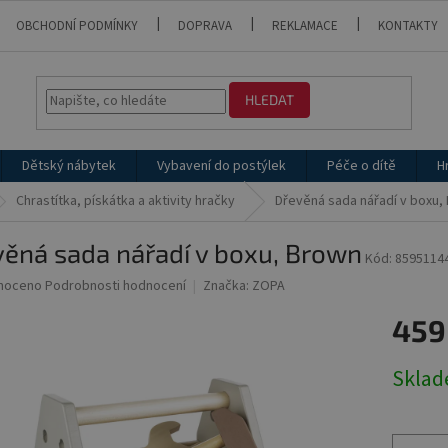
OBCHODNÍ PODMÍNKY
DOPRAVA
REKLAMACE
KONTAKTY
HLEDAT
Dětský nábytek
Vybavení do postýlek
Péče o dítě
H
Chrastítka, pískátka a aktivity hračky
Dřevěná sada nářadí v boxu,
ěná sada nářadí v boxu, Brown
Kód:
8595114
né
noceno
Podrobnosti hodnocení
Značka:
ZOPA
ní
459
u
Měrná
Skla
cena:
ek.