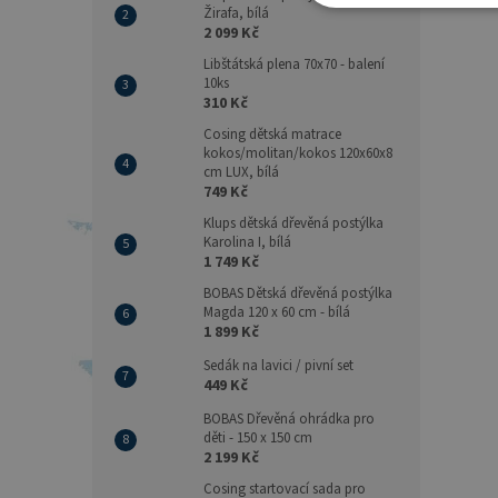
Žirafa, bílá
2 099 Kč
Libštátská plena 70x70 - balení
10ks
310 Kč
Cosing dětská matrace
kokos/molitan/kokos 120x60x8
cm LUX, bílá
749 Kč
Klups dětská dřevěná postýlka
Karolina I, bílá
1 749 Kč
BOBAS Dětská dřevěná postýlka
Magda 120 x 60 cm - bílá
1 899 Kč
Sedák na lavici / pivní set
449 Kč
BOBAS Dřevěná ohrádka pro
děti - 150 x 150 cm
2 199 Kč
Cosing startovací sada pro