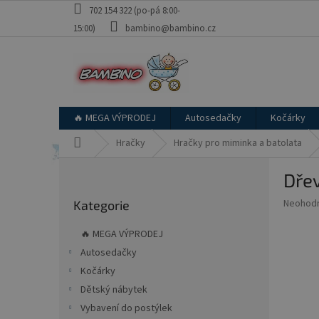
Přejít
702 154 322 (po-pá 8:00-
na
15:00)
bambino@bambino.cz
obsah
🔥 MEGA VÝPRODEJ
Autosedačky
Kočárky
Domů
Hračky
Hračky pro miminka a batolata
P
Dřev
o
Přeskočit
s
Průměr
Neohod
Kategorie
kategorie
t
hodnoce
r
produkt
🔥 MEGA VÝPRODEJ
a
je
Autosedačky
0,0
n
z
Kočárky
n
5
í
Dětský nábytek
hvězdič
p
Vybavení do postýlek