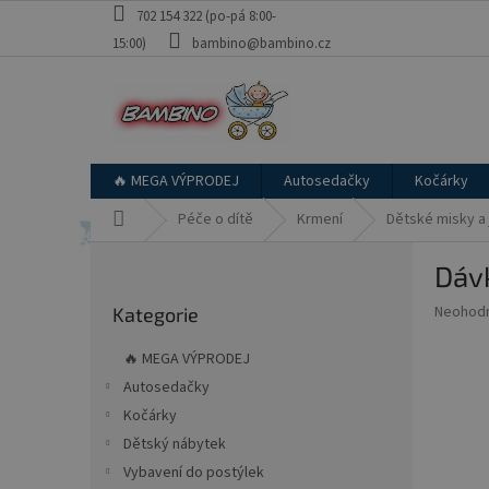
Přejít
702 154 322 (po-pá 8:00-
na
15:00)
bambino@bambino.cz
obsah
🔥 MEGA VÝPRODEJ
Autosedačky
Kočárky
Domů
Péče o dítě
Krmení
Dětské misky a 
P
Dáv
o
Přeskočit
s
Průměr
Neohod
Kategorie
kategorie
t
hodnoce
r
produkt
🔥 MEGA VÝPRODEJ
a
je
Autosedačky
0,0
n
z
Kočárky
n
5
í
Dětský nábytek
hvězdič
p
Vybavení do postýlek