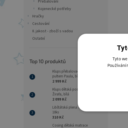
Přebalování
Kojenecké potřeby
Hračky
Cestování
II. jakost - zboží s vadou
Ostatní
Tyt
Tyto we
Top 10 produktů
Používání
Klups přebalovací komoda s
pultem Paula, bílá
2 999 Kč
Klups dětská postýlka Safari
Žirafa, bílá
2 099 Kč
Libštátská plena 70x70 - balení
10ks
310 Kč
Cosing dětská matrace