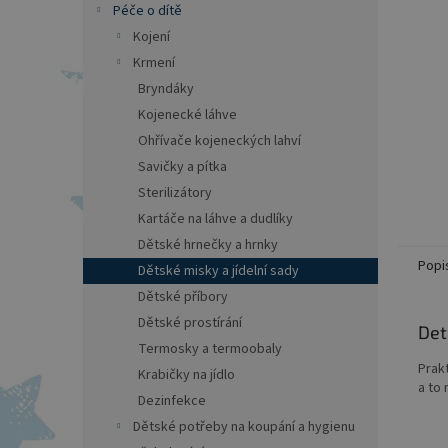
a
Péče o dítě
n
Kojení
e
Krmení
l
Bryndáky
Kojenecké láhve
Ohřívače kojeneckých lahví
Savičky a pítka
Sterilizátory
Kartáče na láhve a dudlíky
Dětské hrnečky a hrnky
Popi
Dětské misky a jídelní sady
Dětské příbory
Dětské prostírání
Det
Termosky a termoobaly
Prak
Krabičky na jídlo
a to 
Dezinfekce
Dětské potřeby na koupání a hygienu