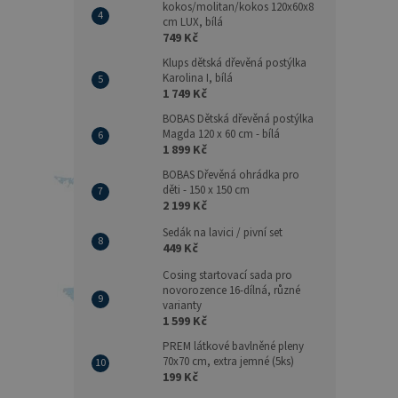
kokos/molitan/kokos 120x60x8
cm LUX, bílá
749 Kč
Klups dětská dřevěná postýlka
Karolina I, bílá
1 749 Kč
BOBAS Dětská dřevěná postýlka
Magda 120 x 60 cm - bílá
1 899 Kč
BOBAS Dřevěná ohrádka pro
děti - 150 x 150 cm
2 199 Kč
Sedák na lavici / pivní set
449 Kč
Cosing startovací sada pro
novorozence 16-dílná, různé
varianty
1 599 Kč
PREM látkové bavlněné pleny
70x70 cm, extra jemné (5ks)
199 Kč