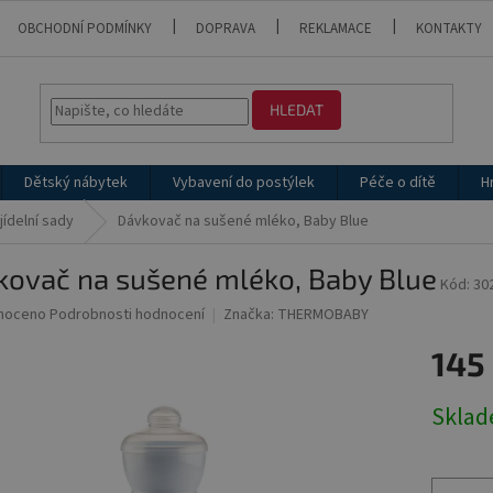
OBCHODNÍ PODMÍNKY
DOPRAVA
REKLAMACE
KONTAKTY
HLEDAT
Dětský nábytek
Vybavení do postýlek
Péče o dítě
H
jídelní sady
Dávkovač na sušené mléko, Baby Blue
kovač na sušené mléko, Baby Blue
Kód:
30
né
noceno
Podrobnosti hodnocení
Značka:
THERMOBABY
ní
145
u
Měrná
Skla
cena:
ek.