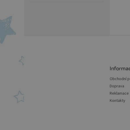
Z
á
p
a
t
Informa
í
Obchodní 
Doprava
Reklamace
Kontakty