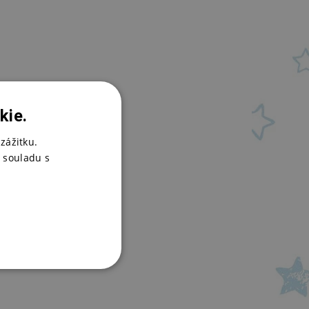
kie.
zážitku.
 souladu s