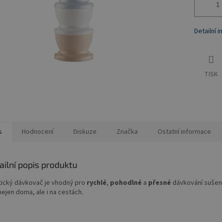
Detailní 
TISK
s
Hodnocení
Diskuze
Značka
Ostatní informace
ailní popis produktu
tický dávkovač je vhodný pro
rychlé
,
pohodlné
a
přesné
dávkování sušen
nejen doma, ale i na cestách.