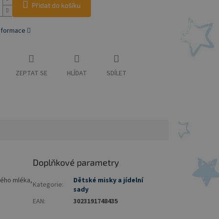
Přidat do košíku
informace
ZEPTAT SE
HLÍDAT
SDÍLET
Doplňkové parametry
ého mléka,
Dětské misky a jídelní
Kategorie
:
sady
EAN
:
3023191748435