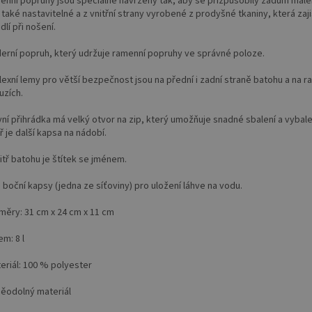
menní popruhy jsou speciálně navrženy tak, aby se přizpůsobily zádům malé
také nastavitelné a z vnitřní strany vyrobené z prodyšné tkaniny, která zaj
lí při nošení.
derní popruh, který udržuje ramenní popruhy ve správné poloze.
lexní lemy pro větší bezpečnost jsou na přední i zadní straně batohu a na 
uzích.
vní přihrádka má velký otvor na zip, který umožňuje snadné sbalení a vybale
ř je další kapsa na nádobí.
itř batohu je štítek se jménem.
 boční kapsy (jedna ze síťoviny) pro uložení láhve na vodu.
změry: 31 cm x 24 cm x 11 cm
em: 8 l
eriál: 100 % polyester
děodolný materiál