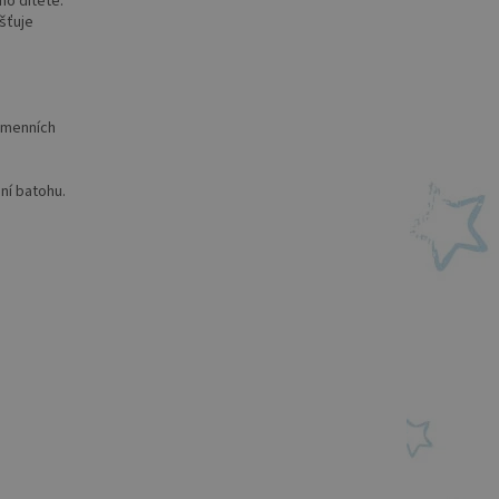
ho dítěte.
išťuje
ramenních
ní batohu.