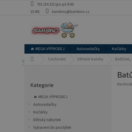
Přejít
702 154 322 (po-pá 8:00-
na
15:00)
bambino@bambino.cz
obsah
🔥 MEGA VÝPRODEJ
Autosedačky
Kočárky
Domů
Cestování
Dětské batohy
Batůžek, E
P
Batů
o
Přeskočit
s
Průměr
Neohod
Kategorie
kategorie
t
hodnoce
r
produkt
🔥 MEGA VÝPRODEJ
a
je
Autosedačky
0,0
n
z
Kočárky
n
5
í
Dětský nábytek
hvězdič
p
Vybavení do postýlek