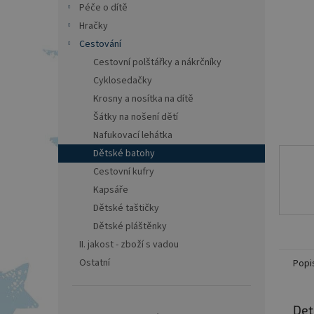
a
Péče o dítě
n
Hračky
e
Cestování
l
Cestovní polštářky a nákrčníky
Cyklosedačky
Krosny a nosítka na dítě
Šátky na nošení dětí
Nafukovací lehátka
Dětské batohy
Cestovní kufry
Kapsáře
Dětské taštičky
Dětské pláštěnky
II. jakost - zboží s vadou
Ostatní
Popi
Det