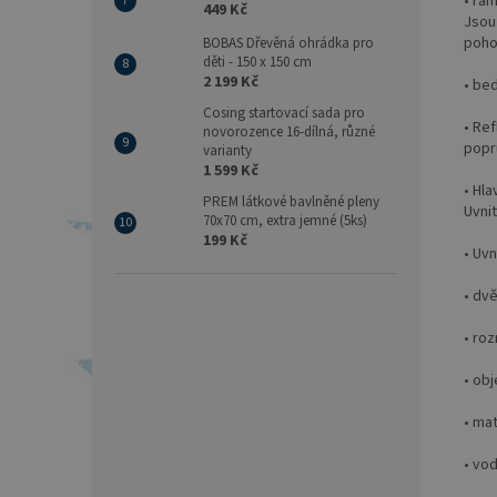
• ra
449 Kč
Jsou 
pohod
BOBAS Dřevěná ohrádka pro
děti - 150 x 150 cm
2 199 Kč
• be
Cosing startovací sada pro
• Ref
novorozence 16-dílná, různé
popr
varianty
1 599 Kč
• Hla
PREM látkové bavlněné pleny
Uvnit
70x70 cm, extra jemné (5ks)
199 Kč
• Uvn
• dvě
• ro
• obj
• mat
• vo