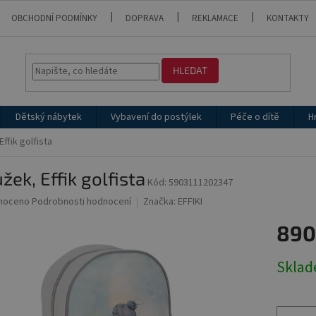
OBCHODNÍ PODMÍNKY
DOPRAVA
REKLAMACE
KONTAKTY
HLEDAT
Dětský nábytek
Vybavení do postýlek
Péče o dítě
H
ffik golfista
žek, Effik golfista
Kód:
5903111202347
né
noceno
Podrobnosti hodnocení
Značka:
EFFIKI
ní
890
u
Měrná
Skla
cena:
ek.