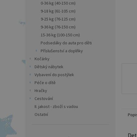
a
0-36 kg (40-150 cm)
n
9-18 kg (61-105 cm)
e
9-25 kg (76-125 cm)
l
9-36 kg (76-150 cm)
15-36 kg (100-150 cm)
Podsedáky do auta pro děti
Příslušenství a doplňky
Kočárky
Dětský nábytek
Vybavení do postýlek
Péče o dítě
Hračky
Cestování
II. jakost - zboží s vadou
Ostatní
Popi
Det