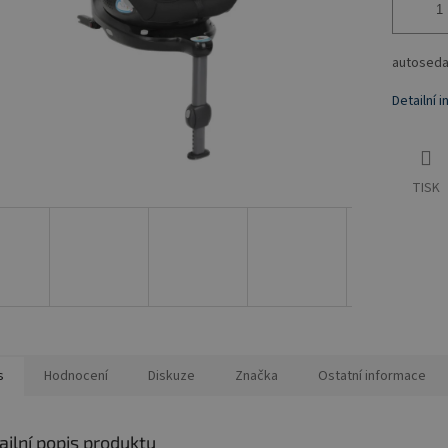
autoseda
Detailní 
TISK
s
Hodnocení
Diskuze
Značka
Ostatní informace
ailní popis produktu