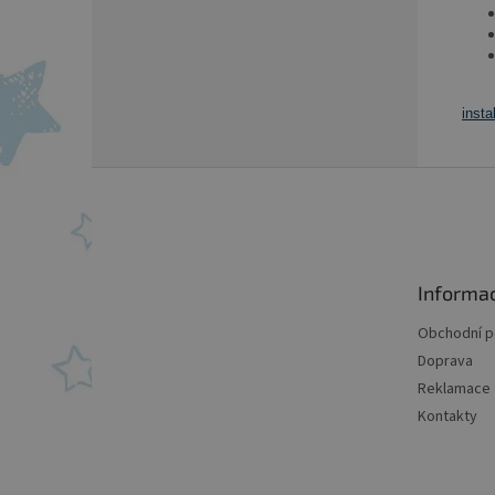
insta
Z
á
p
a
t
Informa
í
Obchodní 
Doprava
Reklamace
Kontakty