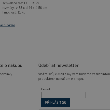
schváleno dle: ECE R129
rozměry: v 63 x d 44 x š 56 cm
hmotnost: 11 kg
lační video
ce o nákupu
Odebírat newsletter
podmínky
Vložte svůj e-mail a my vám budeme zasílat info
produktech na našem e-shopu.
E-mail
PŘIHLÁSIT SE