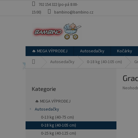
Přejít
702 154 322 (po-pá 8:00-
na
15:00)
bambino@bambino.cz
obsah
🔥 MEGA VÝPRODEJ
Autosedačky
Kočárky
Domů
Autosedačky
0-18 kg (40-105 cm)
G
P
Gra
o
Přeskočit
s
Průměr
Neohod
Kategorie
kategorie
t
hodnoce
r
produkt
🔥 MEGA VÝPRODEJ
a
je
Autosedačky
0,0
n
z
0-13 kg (40-75 cm)
n
5
í
0-18 kg (40-105 cm)
hvězdič
p
0-25 kg (40-125 cm)