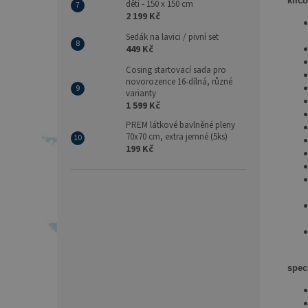
klíčo
děti - 150 x 150 cm
2 199 Kč
Sedák na lavici / pivní set
449 Kč
Cosing startovací sada pro
novorozence 16-dílná, různé
varianty
1 599 Kč
PREM látkové bavlněné pleny
70x70 cm, extra jemné (5ks)
199 Kč
spec