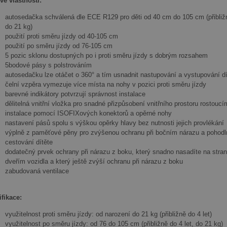
vé vlastnosti:
autosedačka schválená dle ECE R129 pro děti od 40 cm do 105 cm (přibližn
do 21 kg)
použití proti směru jízdy od 40-105 cm
použití po směru jízdy od 76-105 cm
5 pozic sklonu dostupných po i proti směru jízdy s dobrým rozsahem
5bodové pásy s polstrováním
autosedačku lze otáčet o 360° a tím usnadnit nastupování a vystupování dí
čelní vzpěra vymezuje více místa na nohy v pozici proti směru jízdy
barevné indikátory potvrzují správnost instalace
dělitelná vnitřní vložka pro snadné přizpůsobení vnitřního prostoru rostoucím
instalace pomocí ISOFIXových konektorů a opěrné nohy
nastavení pásů spolu s výškou opěrky hlavy bez nutnosti jejich provlékání
výplně z paměťové pěny pro zvýšenou ochranu při bočním nárazu a pohodl
cestování dítěte
dodatečný prvek ochrany při nárazu z boku, který snadno nasadíte na stran
dveřím vozidla a který ještě zvýší ochranu při nárazu z boku
zabudovaná ventilace
ifikace:
využitelnost proti směru jízdy: od narození do 21 kg (přibližně do 4 let)
využitelnost po směru jízdy: od 76 do 105 cm (přibližně do 4 let, do 21 kg)