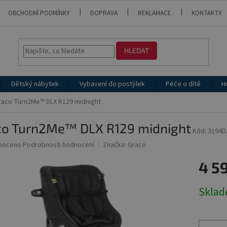
OBCHODNÍ PODMÍNKY
DOPRAVA
REKLAMACE
KONTAKTY
HLEDAT
Dětský nábytek
Vybavení do postýlek
Péče o dítě
H
raco Turn2Me™ DLX R129 midnight
co Turn2Me™ DLX R129 midnight
Kód:
3194D
né
noceno
Podrobnosti hodnocení
Značka:
Graco
ní
4 5
u
Měrná
Skla
cena:
ek.