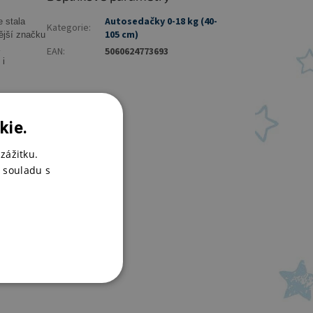
Autosedačky 0-18 kg (40-
e stala
Kategorie
:
105 cm)
ější značku
EAN
:
5060624773693
 i
kie.
čnosti.
zážitku.
y a také
 souladu s
ňuje vozit
na výplněmi
a opěrné
 na nohy v
říjemným
tomu bude