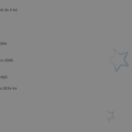
ě do 4 let,
těte
u dítěti
nější
u blíže ke