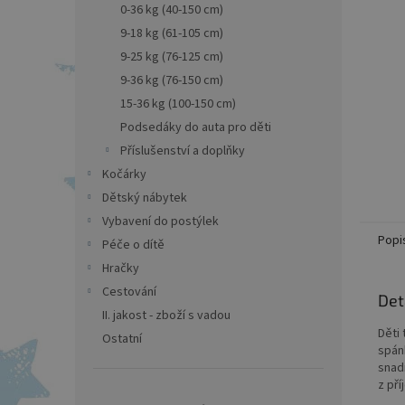
a
0-36 kg (40-150 cm)
n
9-18 kg (61-105 cm)
e
9-25 kg (76-125 cm)
l
9-36 kg (76-150 cm)
15-36 kg (100-150 cm)
Podsedáky do auta pro děti
Příslušenství a doplňky
Kočárky
Dětský nábytek
Vybavení do postýlek
Popi
Péče o dítě
Hračky
Cestování
Det
II. jakost - zboží s vadou
Děti 
Ostatní
spán
snad
z pří