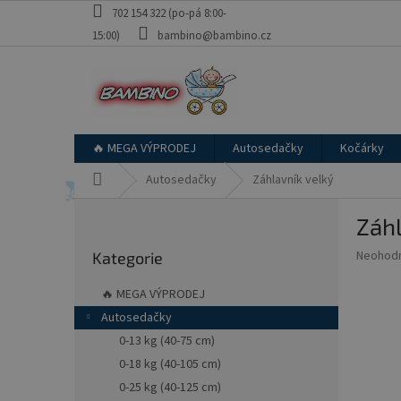
Přejít
702 154 322 (po-pá 8:00-
na
15:00)
bambino@bambino.cz
obsah
🔥 MEGA VÝPRODEJ
Autosedačky
Kočárky
Domů
Autosedačky
Záhlavník velký
P
Záhl
o
Přeskočit
s
Průměr
Neohod
Kategorie
kategorie
t
hodnoce
r
produkt
🔥 MEGA VÝPRODEJ
a
je
Autosedačky
0,0
n
z
0-13 kg (40-75 cm)
n
5
í
0-18 kg (40-105 cm)
hvězdič
p
0-25 kg (40-125 cm)