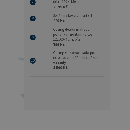
děti - 150 x 150 cm
2 199 Kč
Sedák na lavici / pivní set
449 Kč
Cosing dětská matrace
pohanka/molitan/kokos
120x60x9 cm, bílá
799 Kč
Cosing startovací sada pro
novorozence 16-dílná, různé
varianty
1 599 Kč
Z
á
p