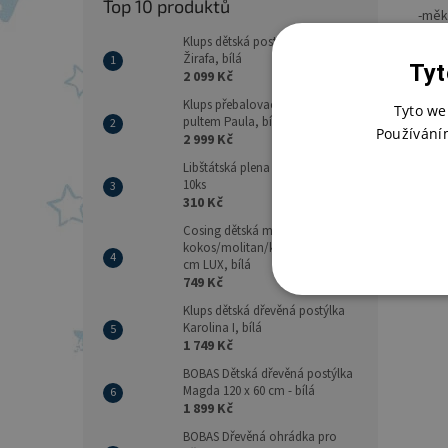
Top 10 produktů
-měk
Klups dětská postýlka Safari
-příj
Žirafa, bílá
Tyt
2 099 Kč
-pod
Klups přebalovací komoda s
Tyto we
pultem Paula, bílá
-pran
Používání
2 999 Kč
Libštátská plena 70x70 - balení
10ks
310 Kč
Cosing dětská matrace
kokos/molitan/kokos 120x60x8
cm LUX, bílá
749 Kč
Klups dětská dřevěná postýlka
Karolina I, bílá
1 749 Kč
BOBAS Dětská dřevěná postýlka
Magda 120 x 60 cm - bílá
1 899 Kč
BOBAS Dřevěná ohrádka pro