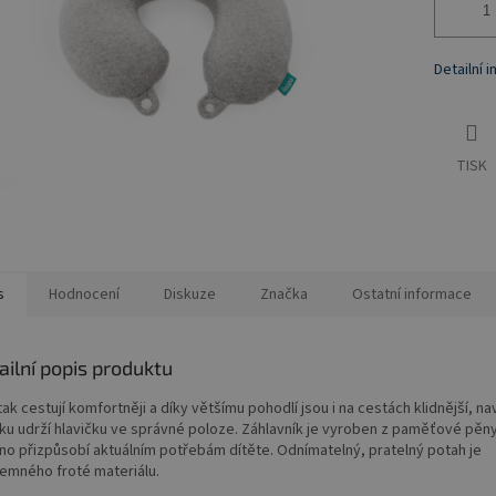
Detailní 
TISK
s
Hodnocení
Diskuze
Značka
Ostatní informace
ailní popis produktu
tak cestují komfortněji a díky většímu pohodlí jsou i na cestách klidnější, nav
ku udrží hlavičku ve správné poloze. Záhlavník je vyroben z paměťové pěny
no přizpůsobí aktuálním potřebám dítěte. Odnímatelný, pratelný potah je
jemného froté materiálu.