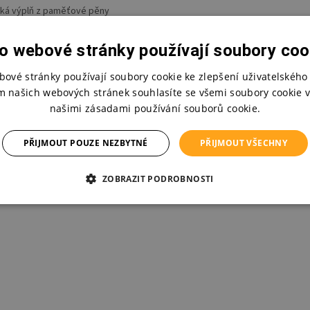
ká výplň z paměťové pěny
emný svrchní pratelný froté materiál
o webové stránky používají soubory coo
pora hlavy při spánku
bové stránky používají soubory cookie ke zlepšení uživatelského 
í při šetrném programu na 30°C (svrchní část)
m našich webových stránek souhlasíte se všemi soubory cookie v
našimi zásadami používání souborů cookie.
PŘIJMOUT POUZE NEZBYTNÉ
PŘIJMOUT VŠECHNY
ZOBRAZIT PODROBNOSTI