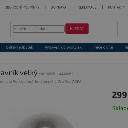
OBCHODNÍ PODMÍNKY
DOPRAVA
REKLAMACE
KONTAKTY
HLEDAT
Dětský nábytek
Vybavení do postýlek
Péče o dítě
H
avník velký
Kód:
8595114443062
né
noceno
Podrobnosti hodnocení
Značka:
ZOPA
ní
299
u
Měrná
Skla
cena:
ek.