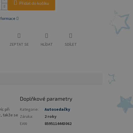
Přidat do košíku
informace
ZEPTAT SE
HLÍDAT
SDÍLET
Doplňkové parametry
íc při
Kategorie
:
Autosedačky
, takže se
Záruka
:
2 roky
EAN
:
8595114443062