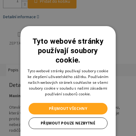
Přidat do košíku
Detailní informace
Tyto webové stránky
ZEPTAT SE
HLÍDAT
SDÍLET
používají soubory
cookie.
Popis
Hodnocení
Diskuze
Značka
Ostatní informace
Tyto webové stránky používají soubory cookie
ke zlepšení uživatelského zážitku. Používáním
našich webových stránek souhlasíte se všemi
Detailní popis produktu
soubory cookie v souladu s našimi zásadami
používání souborů cookie.
Maximální bezpečnost pro vaše dítě
Otevírání skříněk je pro malé děti skutečně lákavou zábavou,
PŘIJMOUT VŠECHNY
která však může být velmi nebezpečná. Univerzální zámek je
proto navržen tak, aby zabránil dětem v přístupu k
PŘIJMOUT POUZE NEZBYTNÉ
nebezpečným předmětům uvnitř skříněk a zásuvek, čímž
rodičům poskytuje klid a jistotu.