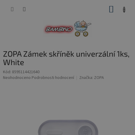
Přejít
NÁKUP
na
obsah
KOŠÍK
ZOPA Zámek skříněk univerzální 1ks,
White
Kód:
8595114421640
Průměrné
Neohodnoceno
Podrobnosti hodnocení
Značka:
ZOPA
hodnocení
produktu
je
0,0
z
5
hvězdiček.