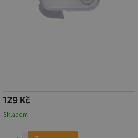
129 Kč
Měrná
Skladem
cena: