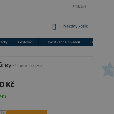
Přihlášení
NÁKUPNÍ
Prázdný košík
KOŠÍK
račky
Cestování
II. jakost - zboží s vadou
Ostatní
Grey
Kód:
8595114422500
0 Kč
dem