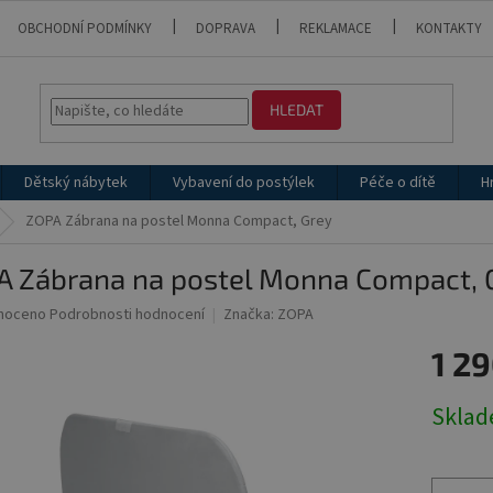
OBCHODNÍ PODMÍNKY
DOPRAVA
REKLAMACE
KONTAKTY
HLEDAT
Dětský nábytek
Vybavení do postýlek
Péče o dítě
H
ZOPA Zábrana na postel Monna Compact, Grey
A Zábrana na postel Monna Compact, 
né
noceno
Podrobnosti hodnocení
Značka:
ZOPA
ní
1 29
u
Měrná
Skla
cena:
ek.