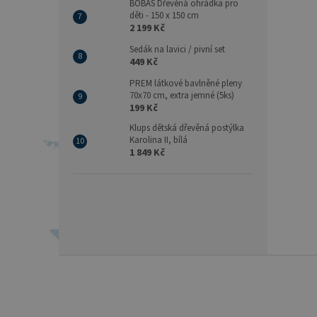
BOBAS Dřevěná ohrádka pro
děti - 150 x 150 cm
2 199 Kč
Sedák na lavici / pivní set
449 Kč
PREM látkové bavlněné pleny
70x70 cm, extra jemné (5ks)
199 Kč
Klups dětská dřevěná postýlka
Karolina II, bílá
1 849 Kč
Z
á
p
a