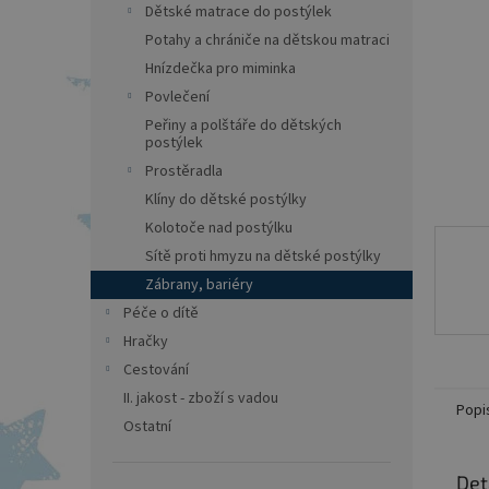
a
Dětské matrace do postýlek
n
Potahy a chrániče na dětskou matraci
e
Hnízdečka pro miminka
l
Povlečení
Peřiny a polštáře do dětských
postýlek
Prostěradla
Klíny do dětské postýlky
Kolotoče nad postýlku
Sítě proti hmyzu na dětské postýlky
Zábrany, bariéry
Péče o dítě
Hračky
Cestování
II. jakost - zboží s vadou
Popi
Ostatní
Det