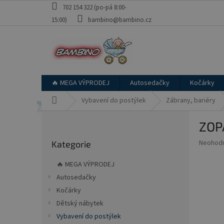
Přejít
702 154 322 (po-pá 8:00-
na
15:00)
bambino@bambino.cz
obsah
🔥 MEGA VÝPRODEJ
Autosedačky
Kočárky
Domů
Vybavení do postýlek
Zábrany, bariéry
P
ZOP
o
Přeskočit
s
Průměr
Neohod
Kategorie
kategorie
t
hodnoce
r
produkt
🔥 MEGA VÝPRODEJ
a
je
Autosedačky
0,0
n
z
Kočárky
n
5
í
Dětský nábytek
hvězdič
p
Vybavení do postýlek