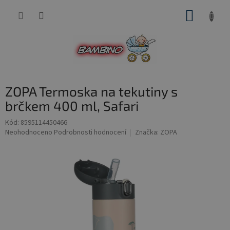
Přejít
NÁKUP
na
obsah
KOŠÍK
ZOPA Termoska na tekutiny s
brčkem 400 ml, Safari
Kód:
8595114450466
Průměrné
Neohodnoceno
Podrobnosti hodnocení
Značka:
ZOPA
hodnocení
produktu
je
0,0
z
5
hvězdiček.