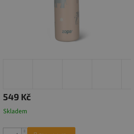
549 Kč
Měrná
Skladem
cena: