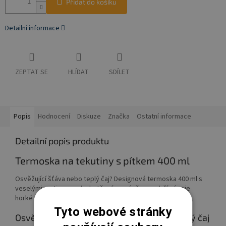
Přidat do košíku
Detailní informace
ZEPTAT SE
HLÍDAT
SDÍLET
Popis
Hodnocení
Diskuze
Značka
Ostatní informace
Detailní popis produktu
Termoska na tekutiny s pítkem 400 ml
Osvěžující šťáva nebo teplý čaj? Designová termoska 400 ml s
veselými motivy a vzduchotěsným uzávěrem udrží nápoje
horké 12 h, chladné 24 h. Ideální na dobrodružství.
Tyto webové stránky
Osvěžující ovocná šťáva, nebo teplý lahodný čaj