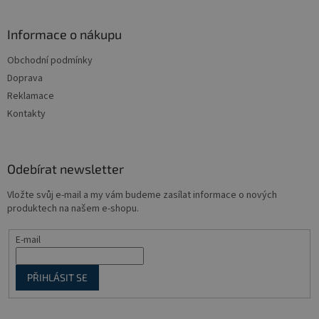
á
p
a
Informace o nákupu
t
Obchodní podmínky
í
Doprava
Reklamace
Kontakty
Odebírat newsletter
Vložte svůj e-mail a my vám budeme zasílat informace o nových
produktech na našem e-shopu.
E-mail
PŘIHLÁSIT SE