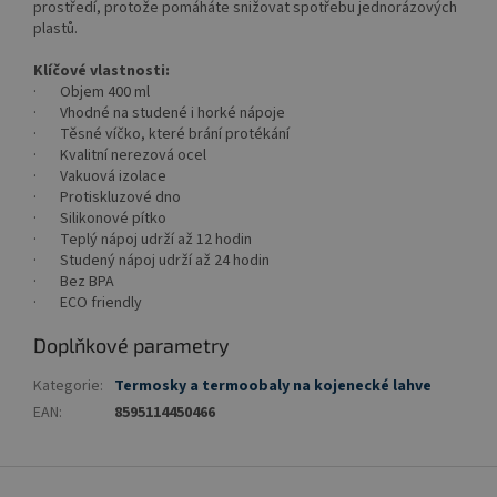
prostředí, protože pomáháte snižovat spotřebu jednorázových
plastů.
Klíčové vlastnosti:
· Objem 400 ml
· Vhodné na studené i horké nápoje
· Těsné víčko, které brání protékání
· Kvalitní nerezová ocel
· Vakuová izolace
· Protiskluzové dno
· Silikonové pítko
· Teplý nápoj udrží až 12 hodin
· Studený nápoj udrží až 24 hodin
· Bez BPA
· ECO friendly
Doplňkové parametry
Kategorie
:
Termosky a termoobaly na kojenecké lahve
EAN
:
8595114450466
Z