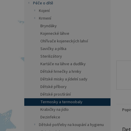
a
Péče o dítě
n
Kojení
e
Krmení
l
Bryndáky
Kojenecké láhve
Ohřívače kojeneckých lahví
Savičky a pítka
Sterilizátory
Kartáče na láhve a dudlíky
Dětské hrnečky a hrnky
Dětské misky a jídelní sady
Dětské příbory
Dětské prostírání
Termosky a termoobaly
Krabičky na jídlo
Popi
Dezinfekce
Dětské potřeby na koupání a hygienu
Det