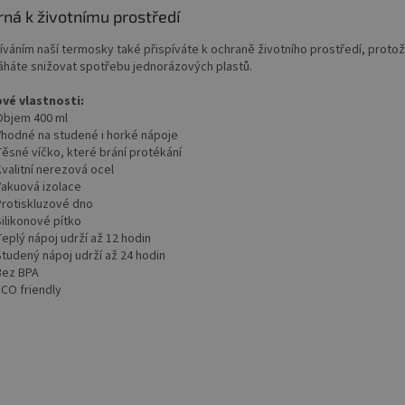
rná k životnímu prostředí
íváním naší termosky také přispíváte k ochraně životního prostředí, proto
háte snižovat spotřebu jednorázových plastů.
ové vlastnosti:
jem 400 ml
odné na studené i horké nápoje
sné víčko, které brání protékání
alitní nerezová ocel
kuová izolace
otiskluzové dno
likonové pítko
plý nápoj udrží až 12 hodin
udený nápoj udrží až 24 hodin
ez BPA
O friendly