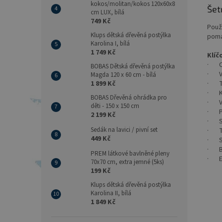
kokos/molitan/kokos 120x60x8
Šet
cm LUX, bílá
749 Kč
Použ
Klups dětská dřevěná postýlka
pomá
Karolina I, bílá
1 749 Kč
Klíč
· Ob
BOBAS Dětská dřevěná postýlka
· Vh
Magda 120 x 60 cm - bílá
1 899 Kč
· Tě
· Kv
BOBAS Dřevěná ohrádka pro
· Va
děti - 150 x 150 cm
· Pr
2 199 Kč
· Si
Sedák na lavici / pivní set
· Te
449 Kč
· St
· B
PREM látkové bavlněné pleny
· EC
70x70 cm, extra jemné (5ks)
199 Kč
Klups dětská dřevěná postýlka
Karolina II, bílá
1 849 Kč