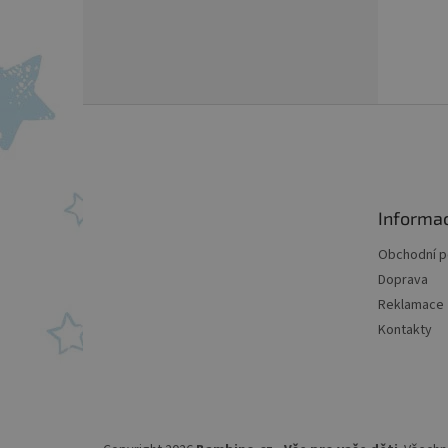
Z
á
p
a
t
Informa
í
Obchodní 
Doprava
Reklamace
Kontakty