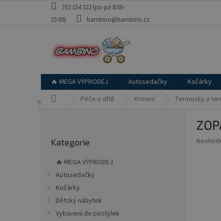
Přejít
702 154 322 (po-pá 8:00-
na
15:00)
bambino@bambino.cz
obsah
🔥 MEGA VÝPRODEJ
Autosedačky
Kočárky
Domů
Péče o dítě
Krmení
Termosky a te
P
ZOPA
o
Přeskočit
s
Průměr
Neohod
Kategorie
kategorie
t
hodnoce
r
produkt
🔥 MEGA VÝPRODEJ
a
je
Autosedačky
0,0
n
z
Kočárky
n
5
í
Dětský nábytek
hvězdič
p
Vybavení do postýlek