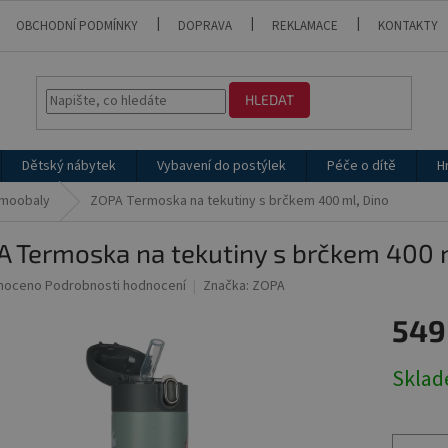
OBCHODNÍ PODMÍNKY
DOPRAVA
REKLAMACE
KONTAKTY
HLEDAT
Dětský nábytek
Vybavení do postýlek
Péče o dítě
H
rmoobaly
ZOPA Termoska na tekutiny s brčkem 400 ml, Dino
 Termoska na tekutiny s brčkem 400 
né
noceno
Podrobnosti hodnocení
Značka:
ZOPA
ní
549
u
Měrná
Skla
cena:
ek.