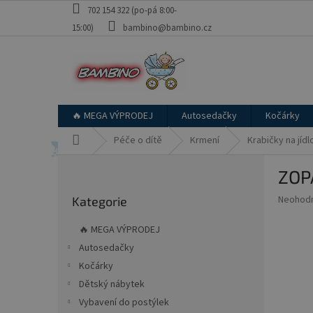
Přejít
702 154 322 (po-pá 8:00-
na
15:00)
bambino@bambino.cz
obsah
🔥 MEGA VÝPRODEJ
Autosedačky
Kočárky
Domů
Péče o dítě
Krmení
Krabičky na jídl
P
ZOPA
o
Přeskočit
s
Průměr
Neohod
Kategorie
kategorie
t
hodnoce
r
produkt
🔥 MEGA VÝPRODEJ
a
je
Autosedačky
0,0
n
z
Kočárky
n
5
í
Dětský nábytek
hvězdič
p
Vybavení do postýlek