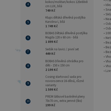
• Pra
kokos/molitan/kokos 120x60x8
• Ide
cm LUX, bílá
• Sna
749 Kč
• Skl
Klups dětská dřevěná postýlka
• Ne
Karolina I, bílá
• Od
1 749 Kč
• Odo
• 100
BOBAS Dětská dřevěná postýlka
Magda 120 x 60 cm - bílá
• Ne
1 899 Kč
• Be
• Be
Sedák na lavici / pivní set
• Bez
449 Kč
• Vh
• Vh
BOBAS Dřevěná ohrádka pro
děti - 150 x 150 cm
• Vh
2 199 Kč
• Lze
Cosing startovací sada pro
novorozence 16-dílná, různé
varianty
1 599 Kč
PREM látkové bavlněné pleny
70x70 cm, extra jemné (5ks)
199 Kč