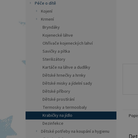
a
Péče o dítě
n
Kojení
e
Krmení
l
Bryndáky
Kojenecké láhve
Ohřívače kojeneckých lahví
Savičky a pítka
Sterilizátory
Kartáče na láhve a dudlíky
Dětské hrnečky a hrnky
Dětské misky a jídelní sady
Dětské příbory
Dětské prostírání
Termosky a termoobaly
Krabičky na jídlo
Popi
Dezinfekce
Dětské potřeby na koupání a hygienu
Det