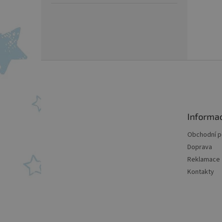
Z
á
p
a
t
Informa
í
Obchodní 
Doprava
Reklamace
Kontakty