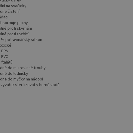
ktický dárek
ální na svačinky
dné čistění
ádací
absorbuje pachy
olné proti skvrnám
lné proti rozbití
 % potravinářský silikon
toxické
z BPA
z PVC
 ftalátů
odné do mikrovlnné trouby
odné do ledničky
odné do myčky na nádobí
 vyvařit/ sterilizovat v horné vodě