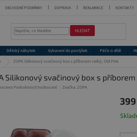
OBCHODNÍ PODMÍNKY
DOPRAVA
REKLAMACE
KONTAKTY
HLEDAT
Dětský nábytek
Vybavení do postýlek
Péče o dítě
H
o
ZOPA Silikonový svačinový box s příborem velký, Old Pink
 Silikonový svačinový box s příborem 
né
noceno
Podrobnosti hodnocení
Značka:
ZOPA
ní
399
u
Měrná
Skla
cena:
ek.