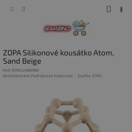
Přejít
NÁKUP
na
obsah
KOŠÍK
ZOPA Silikonové kousátko Atom,
Sand Beige
Kód:
8595114460960
Průměrné
Neohodnoceno
Podrobnosti hodnocení
Značka:
ZOPA
hodnocení
produktu
je
0,0
z
5
hvězdiček.