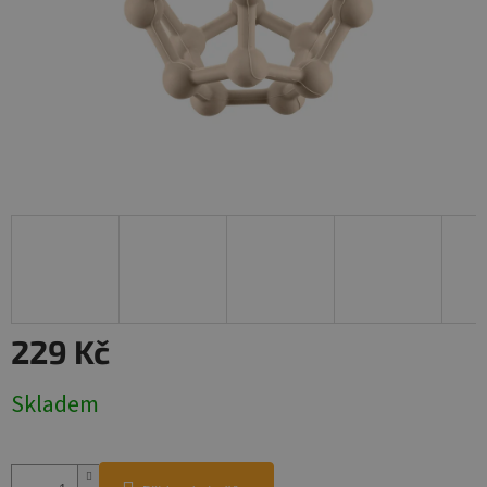
229 Kč
Měrná
Skladem
cena: