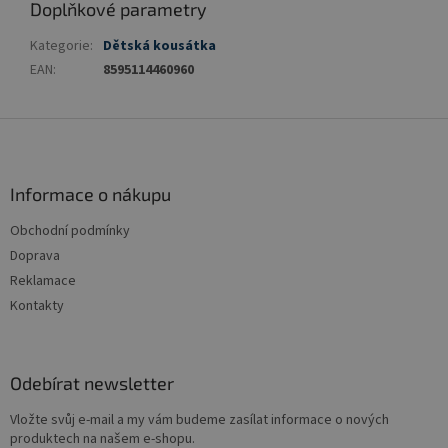
Doplňkové parametry
Kategorie
:
Dětská kousátka
EAN
:
8595114460960
Z
á
p
a
Informace o nákupu
t
Obchodní podmínky
í
Doprava
Reklamace
Kontakty
Odebírat newsletter
Vložte svůj e-mail a my vám budeme zasílat informace o nových
produktech na našem e-shopu.