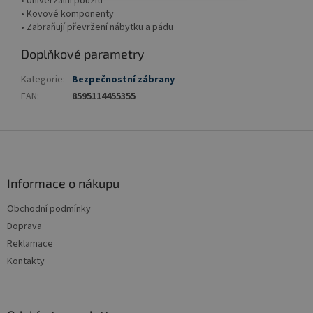
• Univerzální použití
• Kovové komponenty
• Zabraňují převržení nábytku a pádu
Doplňkové parametry
Kategorie
:
Bezpečnostní zábrany
EAN
:
8595114455355
Z
á
p
a
Informace o nákupu
t
Obchodní podmínky
í
Doprava
Reklamace
Kontakty