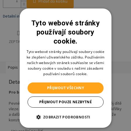
Přidat do košíku
Detailní informace
Tyto webové stránky
používají soubory
cookie.
ZEPTAT SE
HLÍDAT
SDÍLET
Tyto webové stránky používají soubory cookie
ke zlepšení uživatelského zážitku. Používáním
našich webových stránek souhlasíte se všemi
Popis
Hodnocení
Diskuze
Značka
Ostatní informace
soubory cookie v souladu s našimi zásadami
používání souborů cookie.
Detailní popis produktu
PŘIJMOUT VŠECHNY
Pro bezpečný domov
PŘIJMOUT POUZE NEZBYTNÉ
Pevné pásy zabraňují převržení nábytku v případě, že na něj dítě
vleze. Lze je připevnit na šatní skříně, knihovny, komody, skříňky
a další velký nábytek. Pevné kovové komponenty zajišťují, že
ZOBRAZIT PODROBNOSTI
konstrukce bude stabilní.