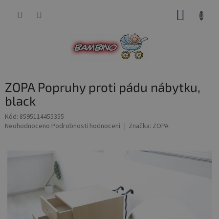
Přejít
NÁKUP
na
obsah
KOŠÍK
ZOPA Popruhy proti pádu nábytku,
black
Kód:
8595114455355
Průměrné
Neohodnoceno
Podrobnosti hodnocení
Značka:
ZOPA
hodnocení
produktu
je
0,0
z
5
hvězdiček.