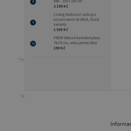
děti - 150 x 150 cm
2 199 Kč
Cosing startovací sada pro
novorozence 16-dílná, různé
varianty
1 599 Kč
PREM látkové bavlněné pleny
70x70 cm, extra jemné (5ks)
199 Kč
Z
á
p
a
t
Informa
í