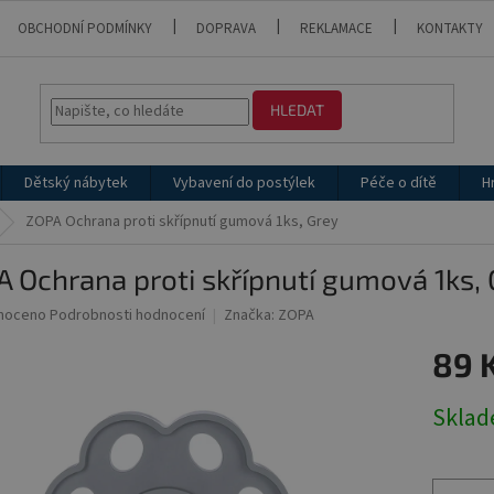
OBCHODNÍ PODMÍNKY
DOPRAVA
REKLAMACE
KONTAKTY
HLEDAT
Dětský nábytek
Vybavení do postýlek
Péče o dítě
H
ZOPA Ochrana proti skřípnutí gumová 1ks, Grey
 Ochrana proti skřípnutí gumová 1ks, 
né
noceno
Podrobnosti hodnocení
Značka:
ZOPA
ní
89 
u
Měrná
Skla
cena:
ek.