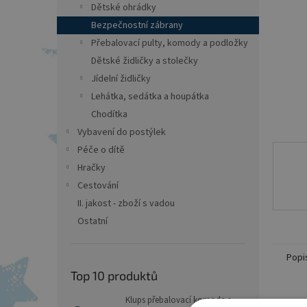
a
Dětské ohrádky
n
Bezpečnostní zábrany
e
Přebalovací pulty, komody a podložky
l
Dětské židličky a stolečky
Jídelní židličky
Lehátka, sedátka a houpátka
Chodítka
Vybavení do postýlek
Péče o dítě
Hračky
Cestování
II. jakost - zboží s vadou
Ostatní
Popi
Top 10 produktů
Klups přebalovací komoda s
Det