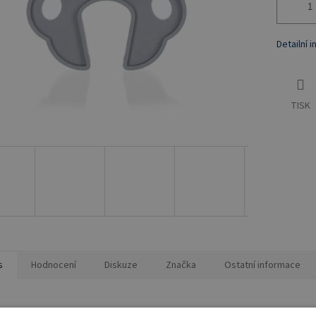
Detailní 
TISK
s
Hodnocení
Diskuze
Značka
Ostatní informace
ailní popis produktu