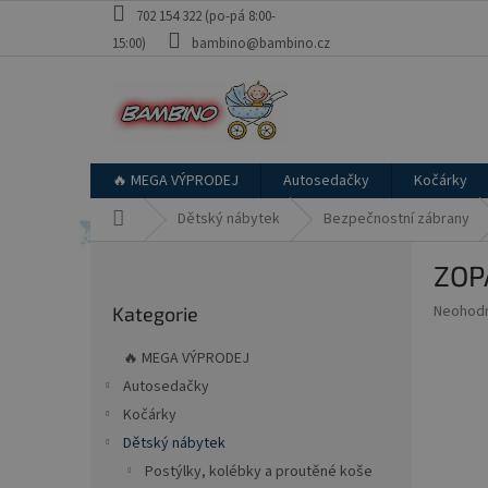
Přejít
702 154 322 (po-pá 8:00-
na
15:00)
bambino@bambino.cz
obsah
🔥 MEGA VÝPRODEJ
Autosedačky
Kočárky
Domů
Dětský nábytek
Bezpečnostní zábrany
P
ZOPA
o
Přeskočit
s
Průměr
Neohod
Kategorie
kategorie
t
hodnoce
r
produkt
🔥 MEGA VÝPRODEJ
a
je
Autosedačky
0,0
n
z
Kočárky
n
5
í
Dětský nábytek
hvězdič
p
Postýlky, kolébky a proutěné koše