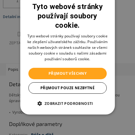
Přidat do košíku
Tyto webové stránky
používají soubory
Detailní informace
cookie.
Tyto webové stránky používají soubory cookie
ke zlepšení uživatelského zážitku. Používáním
ZEPTAT SE
HLÍDAT
SDÍLET
našich webových stránek souhlasíte se všemi
soubory cookie v souladu s našimi zásadami
používání souborů cookie.
Popis
Hodnocení
Diskuze
Značka
Ostatní informace
PŘIJMOUT VŠECHNY
Detailní popis produktu
PŘIJMOUT POUZE NEZBYTNÉ
Dětský plastový nočník v moderním designu s protiskluzovou
úpravou.
ZOBRAZIT PODROBNOSTI
• Vyrobeno v EU
Doplňkové parametry