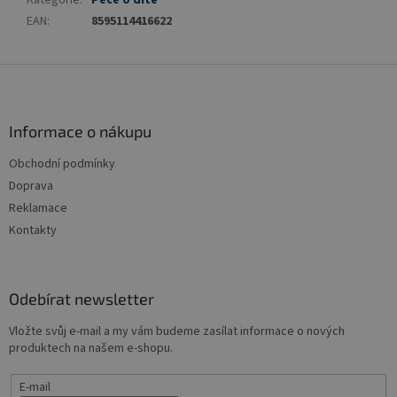
Kategorie
:
Péče o dítě
EAN
:
8595114416622
Z
á
p
a
Informace o nákupu
t
Obchodní podmínky
í
Doprava
Reklamace
Kontakty
Odebírat newsletter
Vložte svůj e-mail a my vám budeme zasílat informace o nových
produktech na našem e-shopu.
E-mail