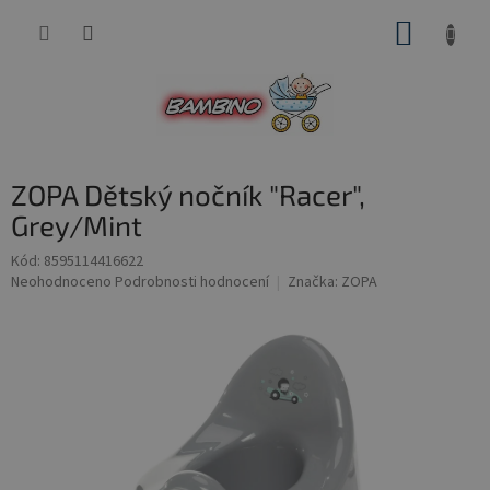
Přejít
NÁKUP
na
obsah
KOŠÍK
ZOPA Dětský nočník "Racer",
Grey/Mint
Kód:
8595114416622
Průměrné
Neohodnoceno
Podrobnosti hodnocení
Značka:
ZOPA
hodnocení
produktu
je
0,0
z
5
hvězdiček.