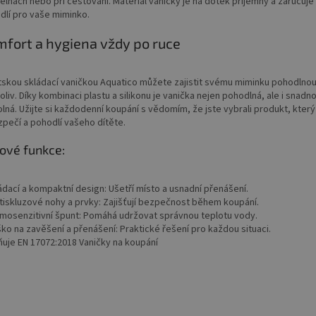
elnách nebo při cestování. Materiál vaničky je na dotek příjemný a zaručuje
dlí pro vaše miminko.
fort a hygiena vždy po ruce
tskou skládací vaničkou Aquatico můžete zajistit svému miminku pohodlno
liv. Díky kombinaci plastu a silikonu je vanička nejen pohodlná, ale i snadno
lná. Užijte si každodenní koupání s vědomím, že jste vybrali produkt, kter
zpečí a pohodlí vašeho dítěte.
čové funkce:
ádací a kompaktní design: Ušetří místo a usnadní přenášení.
otiskluzové nohy a prvky: Zajišťují bezpečnost během koupání.
rmosenzitivní špunt: Pomáhá udržovat správnou teplotu vody.
ko na zavěšení a přenášení: Praktické řešení pro každou situaci.
lňuje EN 17072:2018 Vaničky na koupání