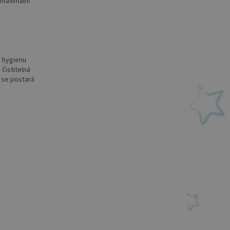
 maximální
u hygienu
 čistitelná
ý se postará