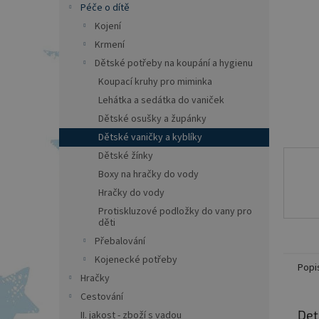
a
Péče o dítě
n
Kojení
e
Krmení
l
Dětské potřeby na koupání a hygienu
Koupací kruhy pro miminka
Lehátka a sedátka do vaniček
Dětské osušky a župánky
Dětské vaničky a kyblíky
Dětské žínky
Boxy na hračky do vody
Hračky do vody
Protiskluzové podložky do vany pro
děti
Přebalování
Kojenecké potřeby
Popi
Hračky
Cestování
Det
II. jakost - zboží s vadou