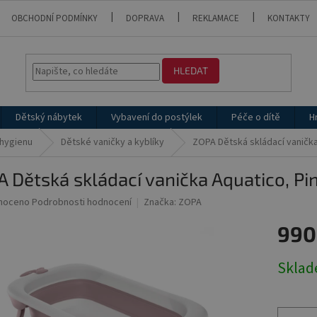
OBCHODNÍ PODMÍNKY
DOPRAVA
REKLAMACE
KONTAKTY
HLEDAT
Dětský nábytek
Vybavení do postýlek
Péče o dítě
H
 hygienu
Dětské vaničky a kyblíky
ZOPA Dětská skládací vanička
 Dětská skládací vanička Aquatico, Pi
né
noceno
Podrobnosti hodnocení
Značka:
ZOPA
ní
990
u
Měrná
Skla
cena:
ek.