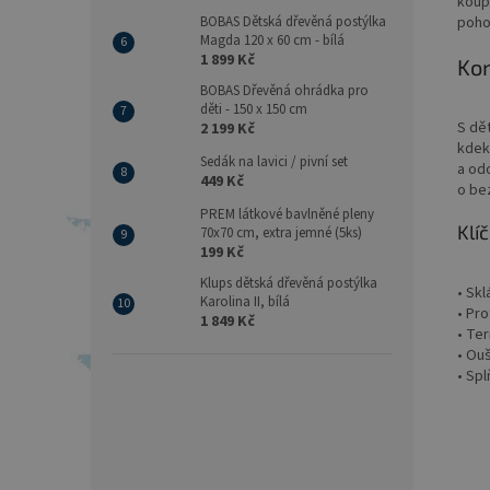
koup
BOBAS Dětská dřevěná postýlka
poho
Magda 120 x 60 cm - bílá
1 899 Kč
Kom
BOBAS Dřevěná ohrádka pro
děti - 150 x 150 cm
S dě
2 199 Kč
kdeko
Sedák na lavici / pivní set
a odo
449 Kč
o be
PREM látkové bavlněné pleny
Klí
70x70 cm, extra jemné (5ks)
199 Kč
Klups dětská dřevěná postýlka
• Skl
Karolina II, bílá
• Pr
1 849 Kč
• Te
• Ouš
• Sp