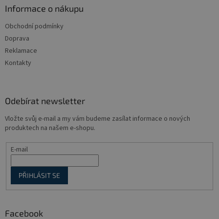
a
Informace o nákupu
t
Obchodní podmínky
í
Doprava
Reklamace
Kontakty
Odebírat newsletter
Vložte svůj e-mail a my vám budeme zasílat informace o nových
produktech na našem e-shopu.
E-mail
PŘIHLÁSIT SE
Facebook