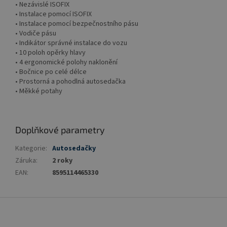
• Nezávislé ISOFIX
• Instalace pomocí ISOFIX
• Instalace pomocí bezpečnostního pásu
• Vodiče pásu
• Indikátor správné instalace do vozu
• 10 poloh opěrky hlavy
• 4 ergonomické polohy naklonění
• Bočnice po celé délce
• Prostorná a pohodlná autosedačka
• Měkké potahy
Doplňkové parametry
Kategorie
:
Autosedačky
Záruka
:
2 roky
EAN
:
8595114465330
Z
á
p