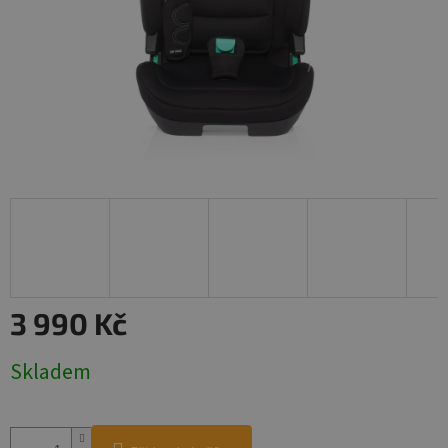
3 990 Kč
Měrná
Skladem
cena: