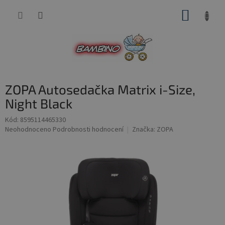
Přejít
NÁKUP
na
obsah
KOŠÍK
ZOPA Autosedačka Matrix i-Size,
Night Black
Kód:
8595114465330
Průměrné
Neohodnoceno
Podrobnosti hodnocení
Značka:
ZOPA
hodnocení
produktu
je
0,0
z
5
hvězdiček.