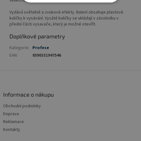
Velikost: 22 cm.
Vydává světelné a zvukové efekty. Balení obsahuje plastové
kuličky k vysávání. Vysáté kuličky se ukládají v zásobníku v
přední části vysavače, který je možné otevřít.
Doplňkové parametry
Kategorie
:
Profese
EAN
:
8590331947546
Z
á
p
a
Informace o nákupu
t
Obchodní podmínky
í
Doprava
Reklamace
Kontakty