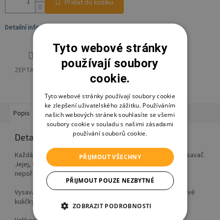
Přidat do košíku
Detailní informace
Tyto webové stránky
používají soubory
ZEPTAT SE
HLÍDAT
SDÍLET
cookie.
Tyto webové stránky používají soubory cookie
ke zlepšení uživatelského zážitku. Používáním
Popis
Hodnocení
Diskuze
Značka
Ostatní informace
našich webových stránek souhlasíte se všemi
soubory cookie v souladu s našimi zásadami
používání souborů cookie.
Detailní popis produktu
Každá malá pomocnice v domácnosti potřebuje k úklidu vysavač.
PŘIJMOUT VŠECHNY
Jejej, na zemi jsou vysypané kuličky, zapni vysavač a ukliď
nepořádek.
PŘIJMOUT POUZE NEZBYTNÉ
Vysavač funguje na baterie a vysává přiložené polystyrenové
kuličky. 3xAA baterie (nejsou součástí).
ZOBRAZIT PODROBNOSTI