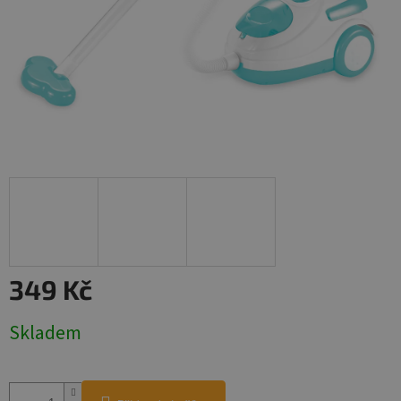
349 Kč
Měrná
Skladem
cena: