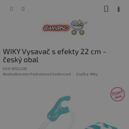
Přejít
NÁKUP
na
obsah
KOŠÍK
WIKY Vysavač s efekty 22 cm -
český obal
Kód:
W021249
Průměrné
Neohodnoceno
Podrobnosti hodnocení
Značka:
Wiky
hodnocení
produktu
je
0,0
z
5
hvězdiček.