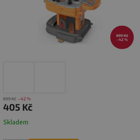
699 Kč
–42 %
699 Kč
–42 %
405 Kč
Měrná
Skladem
cena: