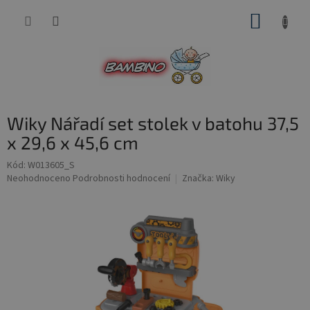
Přejít
NÁKUP
na
obsah
KOŠÍK
Wiky Nářadí set stolek v batohu 37,5
x 29,6 x 45,6 cm
Kód:
W013605_S
Průměrné
Neohodnoceno
Podrobnosti hodnocení
Značka:
Wiky
hodnocení
produktu
je
0,0
z
5
hvězdiček.