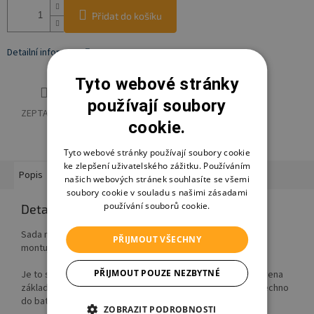
Přidat do košíku
Detailní informace
Tyto webové stránky
používají soubory
ZEPTAT SE
HLÍDAT
SDÍLET
cookie.
Tyto webové stránky používají soubory cookie
ke zlepšení uživatelského zážitku. Používáním
Popis
Hodnocení
Diskuze
Značka
Ostatní informace
našich webových stránek souhlasíte se všemi
soubory cookie v souladu s našimi zásadami
používání souborů cookie.
Detailní popis produktu
Sada nářadí je skvělým dárkem pro děti, které stále něco
PŘIJMOUT VŠECHNY
montují.
PŘIJMOUT POUZE NEZBYTNÉ
Je to skvělá sada vyrobena s důrazem na detaily. Je vybavena
základním nářadím a po skončení hry si malý mistr sbalí všechno
do batohu.
ZOBRAZIT PODROBNOSTI