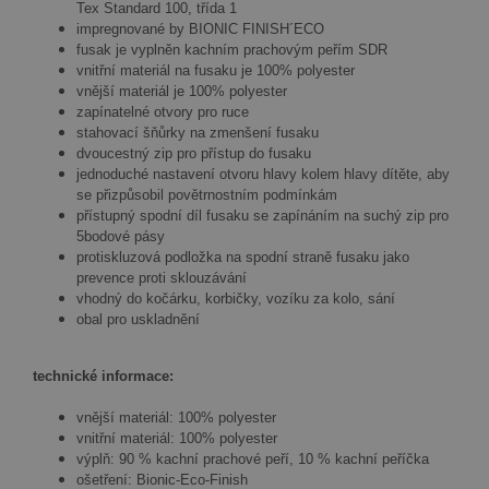
Tex Standard 100, třída 1
impregnované by BIONIC FINISH´ECO
fusak je vyplněn kachním prachovým peřím SDR
vnitřní materiál na fusaku je 100% polyester
vnější materiál je 100% polyester
zapínatelné otvory pro ruce
stahovací šňůrky na zmenšení fusaku
dvoucestný zip pro přístup do fusaku
jednoduché nastavení otvoru hlavy kolem hlavy dítěte, aby
se přizpůsobil povětrnostním podmínkám
přístupný spodní díl fusaku se zapínáním na suchý zip pro
5bodové pásy
protiskluzová podložka na spodní straně fusaku jako
prevence proti sklouzávání
vhodný do kočárku, korbičky, vozíku za kolo, sání
obal pro uskladnění
technické informace:
vnější materiál: 100% polyester
vnitřní materiál: 100% polyester
výplň: 90 % kachní prachové peří, 10 % kachní peříčka
ošetření: Bionic-Eco-Finish