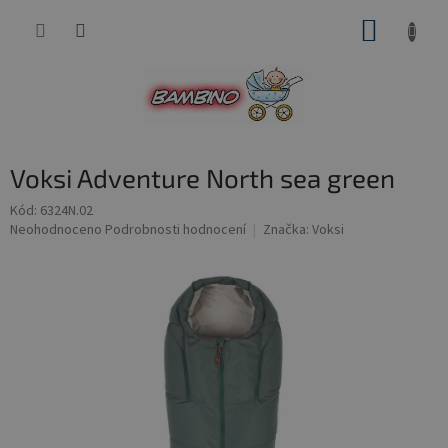
Přejít
NÁKUP
na
obsah
KOŠÍK
Voksi Adventure North sea green
Kód:
6324N.02
Průměrné
Neohodnoceno
Podrobnosti hodnocení
Značka:
Voksi
hodnocení
produktu
je
0,0
z
5
hvězdiček.