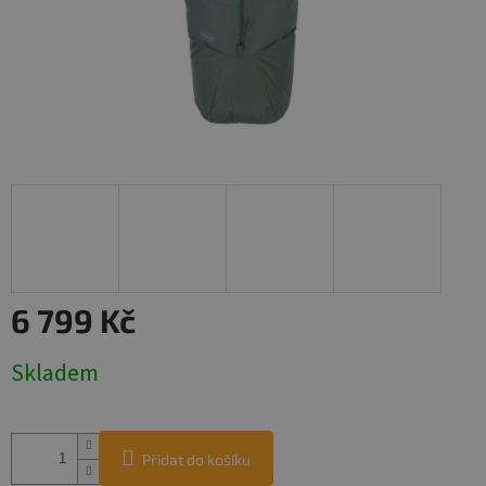
6 799 Kč
Měrná
Skladem
cena:
Přidat do košíku