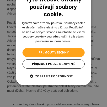
neobsahuje škodlivé chemikálie. Voksi® Adventure North
používají soubory
disponuje maximálním zateplením a je teplejší než model
cookie.
Adventure.
Tyto webové stránky používají soubory cookie
Fusak disponuje unikátními otvory pro paže, které je možné
ke zlepšení uživatelského zážitku. Používáním
libovolně otevřít a zavřít pomocí zipu, to umožňuje dítěti aktivně
našich webových stránek souhlasíte se všemi
se podílet na dění kolem a zároveň udržovat teplo uvnitř fusaku.
soubory cookie v souladu s našimi zásadami
Jedinečný design zadního otvíratelného dílu poskytuje fusaku
používání souborů cookie.
Adventure North obrovskou flexibilitu a kompatibilitu s různými
modely kočárků, cyklo vozíků a sání. V chladných a mrazivých
dnech je důležité použít pod fusak izolační podložku, třeba z
PŘIJMOUT VŠECHNY
funkčního materiálu nebo ovčího vlákna. Když je dítě malé a
nevyplňuje prostor fusaku po celé délce, je možné utáhnout šňůrku
ve spodní části tak, aby se spodní díl stáhnul blíže k nohám.
PŘIJMOUT POUZE NEZBYTNÉ
Když dítě doroste, provázek se povolí a fusak roste s dítětem. V
části u nožiček je dvoucestný zip, díky tomu lehce zkontrolujete,
ZOBRAZIT PODROBNOSTI
zda je ve fusaku optimální teplo, případně tím zajistit ventilaci.
Oblast kolem hlavy lze upravit podle povětrnostních podmínek a
preferencí dítěte. Nestahujte striktně oblast hlavy do maxima, dítě
musí dýchat. Nechte dítě vždy spát pod dohledem.
všechny části fusaku jsou certifikované podle normy Oeko-