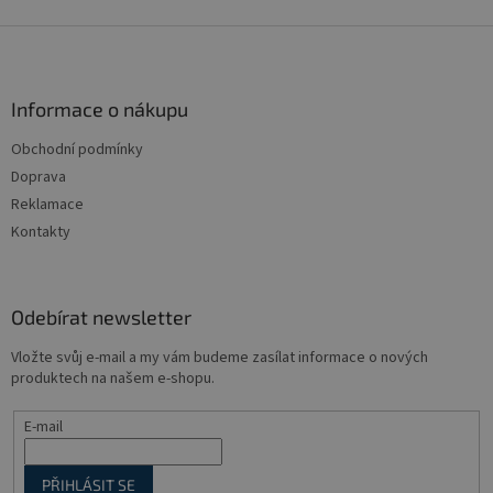
Z
á
p
a
Informace o nákupu
t
Obchodní podmínky
í
Doprava
Reklamace
Kontakty
Odebírat newsletter
Vložte svůj e-mail a my vám budeme zasílat informace o nových
produktech na našem e-shopu.
E-mail
PŘIHLÁSIT SE