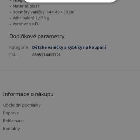
• Integrované držáky na mýdlo
• Materiál: plast
• Rozměry vaničky: 84 × 49 × 30 cm
• Váha balení: 1,95 kg
• Vyrobeno v EU
Doplňkové parametry
Kategorie
:
Dětské vaničky a kyblíky na koupání
EAN
:
8595114432721
Z
á
p
a
Informace o nákupu
t
Obchodní podmínky
í
Doprava
Reklamace
Kontakty