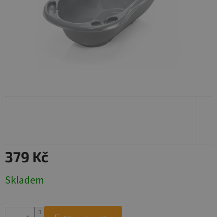
379 Kč
Měrná
Skladem
cena: