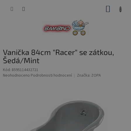
Přejít
NÁKUP
na
obsah
KOŠÍK
Vanička 84cm "Racer" se zátkou,
Šedá/Mint
Kód:
8595114432721
Průměrné
Neohodnoceno
Podrobnosti hodnocení
Značka:
ZOPA
hodnocení
produktu
je
0,0
z
5
hvězdiček.