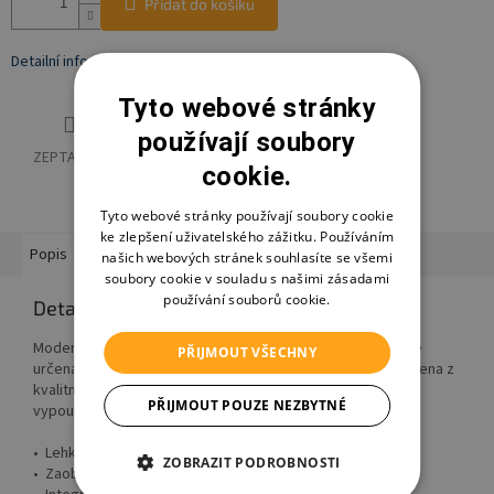
Přidat do košíku
Detailní informace
Tyto webové stránky
používají soubory
ZEPTAT SE
HLÍDAT
SDÍLET
cookie.
Tyto webové stránky používají soubory cookie
ke zlepšení uživatelského zážitku. Používáním
Popis
Hodnocení
Diskuze
Značka
Ostatní informace
našich webových stránek souhlasíte se všemi
soubory cookie v souladu s našimi zásadami
používání souborů cookie.
Detailní popis produktu
Moderní dětská vanička s veselými motivy o délce 84 cm je
PŘIJMOUT VŠECHNY
určena k pohodlnému koupání vašich nejmenších. Je vyrobena z
kvalitního materiálu a je opatřena praktickou zátkou k
PŘIJMOUT POUZE NEZBYTNÉ
vypouštění vody.
• Lehká a komfortní
ZOBRAZIT PODROBNOSTI
• Zaoblený tvar bez ostrých hran