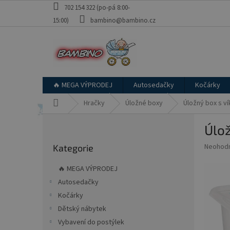
Přejít
702 154 322 (po-pá 8:00-
na
15:00)
bambino@bambino.cz
obsah
🔥 MEGA VÝPRODEJ
Autosedačky
Kočárky
Domů
Hračky
Úložné boxy
Úložný box s v
P
Úlož
o
Přeskočit
s
Průměr
Neohod
Kategorie
kategorie
t
hodnoce
r
produkt
🔥 MEGA VÝPRODEJ
a
je
Autosedačky
0,0
n
z
Kočárky
n
5
í
Dětský nábytek
hvězdič
p
Vybavení do postýlek