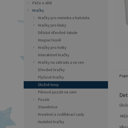
a
Péče o dítě
n
Hračky
e
Hračky pro miminka a batolata
l
Hračky pro kluky
Dětské dřevěné tabule
Houpací koně
Hračky pro holky
Interaktivní hračky
Hračky na zahradu a na ven
Dřevěné hračky
Popi
Plyšové hračky
Úložné boxy
Pěnové puzzle na zem
Det
Puzzle
Úlož
Stavebnice
Kreativní a vzdělávací sady
Může
Hudební hračky
Víko