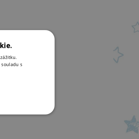
kie.
zážitku.
 souladu s