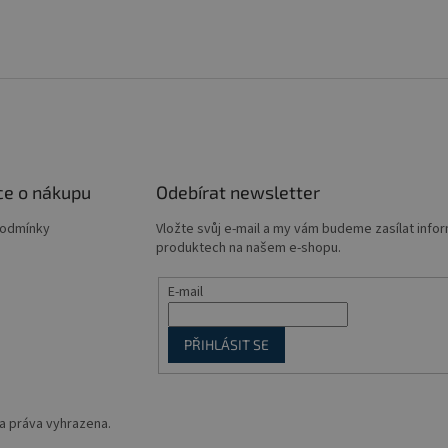
ce o nákupu
Odebírat newsletter
podmínky
Vložte svůj e-mail a my vám budeme zasílat info
produktech na našem e-shopu.
E-mail
PŘIHLÁSIT SE
a práva vyhrazena.