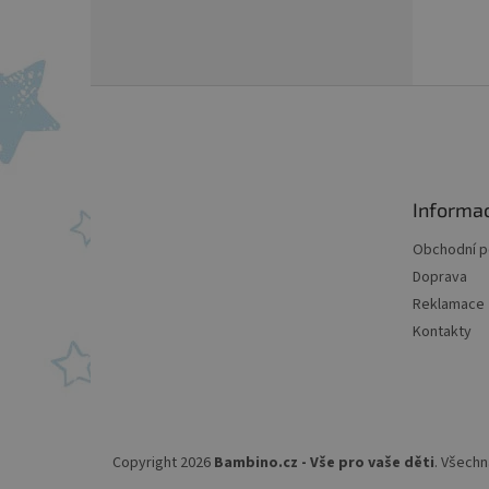
Z
á
p
a
t
Informa
í
Obchodní 
Doprava
Reklamace
Kontakty
Copyright 2026
Bambino.cz - Vše pro vaše děti
. Všechn