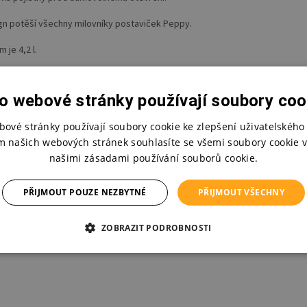
gn potěší všechny milovníky postaviček Peppy.
 je 4,2 l.
měry:
o webové stránky používají soubory coo
cm, Š 29cm, H 19cm
bové stránky používají soubory cookie ke zlepšení uživatelského 
m našich webových stránek souhlasíte se všemi soubory cookie v
našimi zásadami používání souborů cookie.
PŘIJMOUT POUZE NEZBYTNÉ
PŘIJMOUT VŠECHNY
ZOBRAZIT PODROBNOSTI