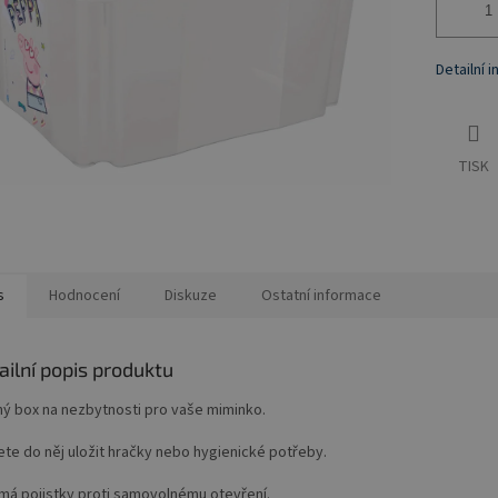
Detailní 
TISK
s
Hodnocení
Diskuze
Ostatní informace
ailní popis produktu
ný box na nezbytnosti pro vaše miminko.
te do něj uložit hračky nebo hygienické potřeby.
 má pojistky proti samovolnému otevření.