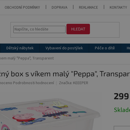
OBCHODNÍ PODMÍNKY
DOPRAVA
REKLAMACE
KONTAKTY
HLEDAT
Dětský nábytek
Vybavení do postýlek
Péče o dítě
H
íkem malý "Peppa", Transparent
ný box s víkem malý "Peppa", Transpa
né
noceno
Podrobnosti hodnocení
Značka:
KEEEPER
ní
299
u
Měrná
Skla
cena:
ek.