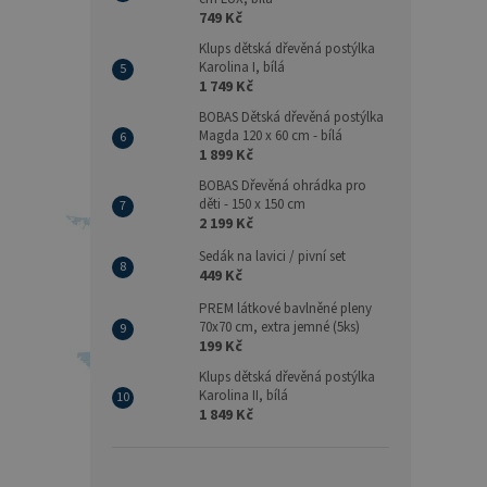
749 Kč
Klups dětská dřevěná postýlka
Karolina I, bílá
1 749 Kč
BOBAS Dětská dřevěná postýlka
Magda 120 x 60 cm - bílá
1 899 Kč
BOBAS Dřevěná ohrádka pro
děti - 150 x 150 cm
2 199 Kč
Sedák na lavici / pivní set
449 Kč
PREM látkové bavlněné pleny
70x70 cm, extra jemné (5ks)
199 Kč
Klups dětská dřevěná postýlka
Karolina II, bílá
1 849 Kč