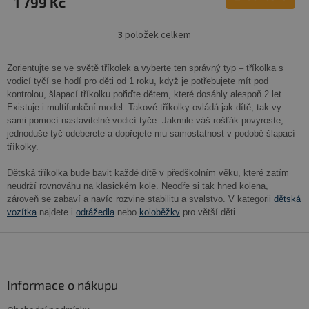
1 799 Kč
A
3
položek celkem
O
v
l
Zorientujte se ve světě tříkolek a vyberte ten správný typ – tříkolka s
á
vodicí tyčí se hodí pro děti od 1 roku, když je potřebujete mít pod
d
kontrolou, šlapací tříkolku pořiďte dětem, které dosáhly alespoň 2 let.
a
Existuje i multifunkční model. Takové tříkolky ovládá jak dítě, tak vy
c
sami pomocí nastavitelné vodicí tyče. Jakmile váš rošťák povyroste,
í
jednoduše tyč odeberete a dopřejete mu samostatnost v podobě šlapací
p
tříkolky.
r
v
Dětská tříkolka bude bavit každé dítě v předškolním věku, které zatím
k
neudrží rovnováhu na klasickém kole. Neodře si tak hned kolena,
y
zároveň se zabaví a navíc rozvine stabilitu a svalstvo. V kategorii
dětská
v
vozítka
najdete i
odrážedla
nebo
koloběžky
pro větší děti.
ý
p
Z
i
á
s
p
u
a
Informace o nákupu
t