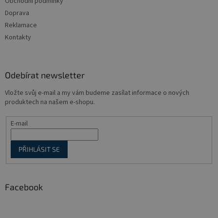
Obchodní podmínky
í
Doprava
Reklamace
Kontakty
Odebírat newsletter
Vložte svůj e-mail a my vám budeme zasílat informace o nových
produktech na našem e-shopu.
E-mail
PŘIHLÁSIT SE
Facebook