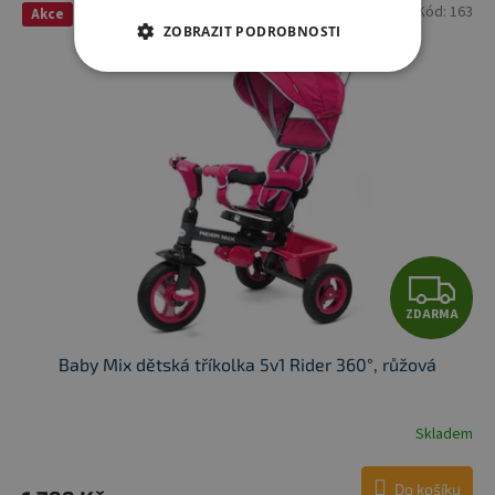
Kód:
163
Akce
ZOBRAZIT PODROBNOSTI
Z
ZDARMA
D
Baby Mix dětská tříkolka 5v1 Rider 360°, růžová
A
R
Skladem
M
Do košíku