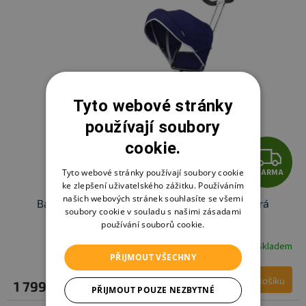
Tyto webové stránky
používají soubory
cookie.
Z
Tyto webové stránky používají soubory cookie
ZDARMA
D
ke zlepšení uživatelského zážitku. Používáním
našich webových stránek souhlasíte se všemi
Baby Mix dětská tříkolka 5v1 Rider 360°, modrá
A
soubory cookie v souladu s našimi zásadami
používání souborů cookie.
R
Skladem
PŘIJMOUT VŠECHNY
M
Do košíku
1 799 Kč
PŘIJMOUT POUZE NEZBYTNÉ
A