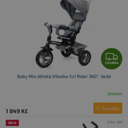
i
s
p
r
o
d
u
k
t
Z
ů
ZDARMA
D
Baby Mix dětská tříkolka 5v1 Rider 360°, šedá
A
R
Skladem
M
Do košíku
1 849 Kč
A
Kód:
164
Akce