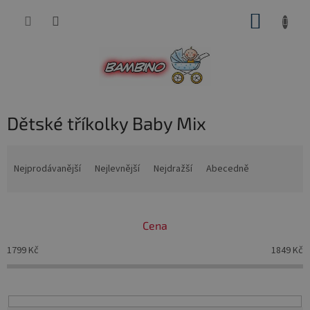
Přejít
NÁKUP
na
obsah
KOŠÍK
Dětské tříkolky Baby Mix
Ř
a
Nejprodávanější
Nejlevnější
Nejdražší
Abecedně
z
e
n
Cena
í
p
1799
Kč
1849
Kč
r
o
d
u