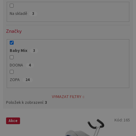
k
t
Na skladě
3
ů
Značky
Baby Mix
3
DOONA
4
ZOPA
24
VYMAZAT FILTRY
Položek k zobrazení:
3
V
Kód:
165
Akce
ý
p