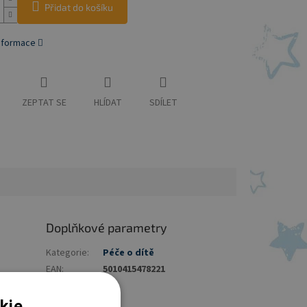
Přidat do košíku
informace
ZEPTAT SE
HLÍDAT
SDÍLET
Doplňkové parametry
Kategorie
:
Péče o dítě
EAN
:
5010415478221
řezávání
kcí bakterií
kie.