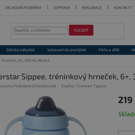
OBCHODNÍ PODMÍNKY
DOPRAVA
REKLAMACE
KONTAKTY
HLEDAT
Dětský nábytek
Vybavení do postýlek
Péče o dítě
H
 hrneček, 6+, 300 ml, Modrá
rstar Sippee, tréninkový hrneček, 6+,
né
noceno
Podrobnosti hodnocení
Značka:
Tommee Tippee
ní
219
u
Měrná
Skla
cena:
ek.