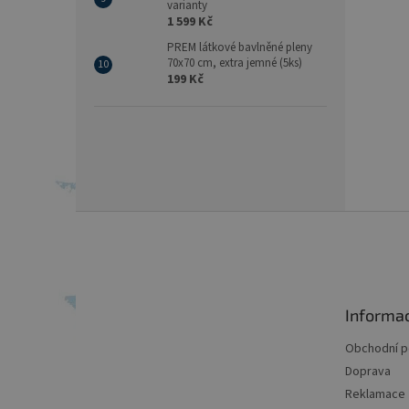
varianty
1 599 Kč
PREM látkové bavlněné pleny
70x70 cm, extra jemné (5ks)
199 Kč
Z
á
p
a
t
Informa
í
Obchodní 
Doprava
Reklamace