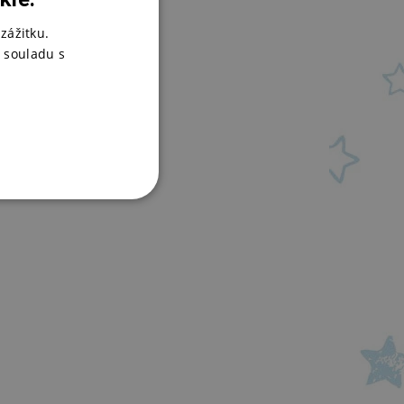
nadné
zážitku.
ytí a
 souladu s
hny jeho