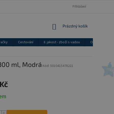
Přihlášení
NÁKUPNÍ
Prázdný košík
KOŠÍK
račky
Cestování
II. jakost - zboží s vadou
Ostatní
 300 ml, Modrá
Kód:
5010415478221
 Kč
dem