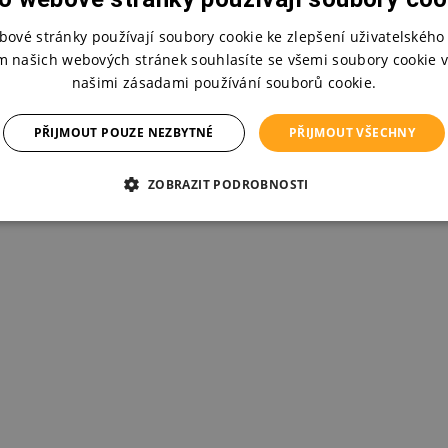
matelné víčko zabezpečí čistotu pítka na cestách. Držadla mají tvar pro s
bové stránky používají soubory cookie ke zlepšení uživatelského 
pení malými dětskými ručičkami. 2-dílný netekoucí ventil zaručuje snadné m
m našich webových stránek souhlasíte se všemi soubory cookie v
nalou hygienu.
našimi zásadami používání souborů cookie.
l pro dokonalé vyčištění před mytím stačí rozložit na dva díly. Hrnek a všec
ásti je možné mýt v horním koši myčky.
PŘIJMOUT POUZE NEZBYTNÉ
PŘIJMOUT VŠECHNY
sahuje bisfenol.
ZOBRAZIT PODROBNOSTI
né pro děti od 6 měsíců.