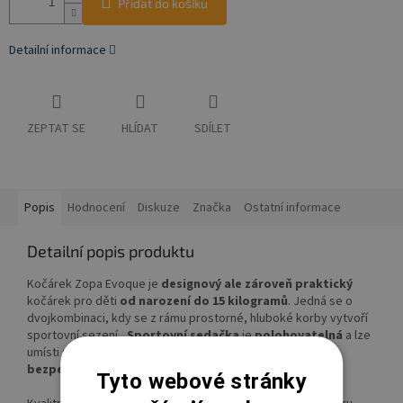
Přidat do košíku
Detailní informace
ZEPTAT SE
HLÍDAT
SDÍLET
Popis
Hodnocení
Diskuze
Značka
Ostatní informace
Detailní popis produktu
Kočárek Zopa Evoque je
designový ale zároveň praktický
kočárek pro děti
od narození do 15 kilogramů
. Jedná se o
dvojkombinaci, kdy se z rámu prostorné, hluboké korby vytvoří
sportovní sezení
. Sportovní sedačka
je
polohovatelná
a lze
umísti
po i proti směru
jízdy. Dítě chrání
pětibodový
bezpečnostní pás.
Tyto webové stránky