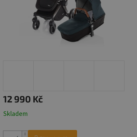
12 990 Kč
Měrná
Skladem
cena: