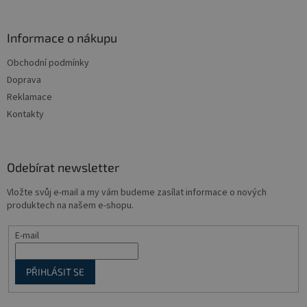
á
p
a
Informace o nákupu
t
Obchodní podmínky
í
Doprava
Reklamace
Kontakty
Odebírat newsletter
Vložte svůj e-mail a my vám budeme zasílat informace o nových
produktech na našem e-shopu.
E-mail
PŘIHLÁSIT SE