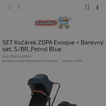
Přejít
NÁKUP
na
obsah
KOŠÍK
SET Kočárek ZOPA Evoque + Barevný
set, S/BR_Petrol Blue
Kód:
8595114409259
Průměrné
Neohodnoceno
Podrobnosti hodnocení
Značka:
ZOPA
hodnocení
produktu
je
0,0
z
5
hvězdiček.