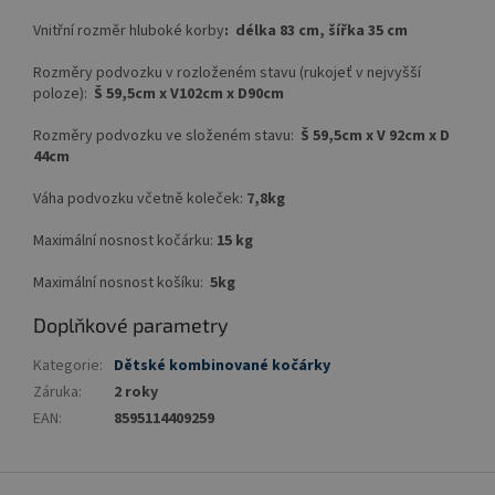
Vnitřní rozměr hluboké korby
: délka 83 cm, šířka 35 cm
Rozměry podvozku v rozloženém stavu (rukojeť v nejvyšší
poloze):
Š 59,5cm x V102cm x D90cm
Rozměry podvozku ve složeném stavu:
Š 59,5cm x V 92cm x D
44cm
Váha podvozku včetně koleček:
7,8kg
Maximální nosnost kočárku:
15 kg
Maximální nosnost košíku:
5kg
Doplňkové parametry
Kategorie
:
Dětské kombinované kočárky
Záruka
:
2 roky
EAN
:
8595114409259
Z