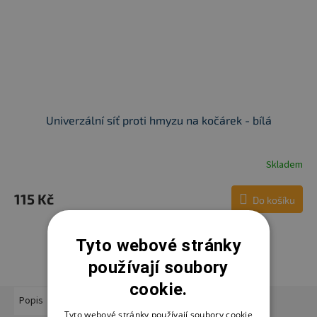
Univerzální síť proti hmyzu na kočárek - bílá
Skladem
115 Kč
Do košíku
Tyto webové stránky
ZOBRAZIT VŠECHNY SOUVISEJÍCÍ PRODUKTY
používají soubory
cookie.
Popis
Podobné (4)
Hodnocení
Diskuze
Značka
Tyto webové stránky používají soubory cookie