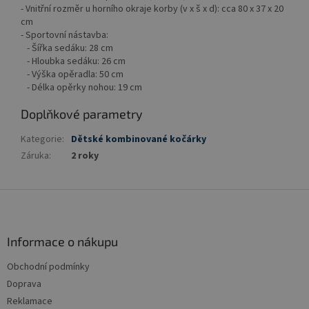
- Vnitřní rozměr u horního okraje korby (v x š x d): cca 80 x 37 x 20
cm
- Sportovní nástavba:
- Šířka sedáku: 28 cm
- Hloubka sedáku: 26 cm
- Výška opěradla: 50 cm
- Délka opěrky nohou: 19 cm
Doplňkové parametry
Kategorie
:
Dětské kombinované kočárky
Záruka
:
2 roky
Z
á
p
a
Informace o nákupu
t
Obchodní podmínky
í
Doprava
Reklamace