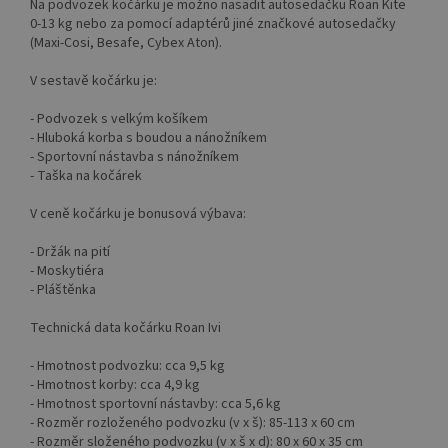
Na podvozek kočárku je možno nasadit autosedačku Roan Kite
0-13 kg nebo za pomocí adaptérů jiné značkové autosedačky
(Maxi-Cosi, Besafe, Cybex Aton).
V sestavě kočárku je:
- Podvozek s velkým košíkem
- Hluboká korba s boudou a nánožníkem
- Sportovní nástavba s nánožníkem
- Taška na kočárek
V ceně kočárku je bonusová výbava:
- Držák na pití
- Moskytiéra
- Pláštěnka
Technická data kočárku Roan Ivi
- Hmotnost podvozku: cca 9,5 kg
- Hmotnost korby: cca 4,9 kg
- Hmotnost sportovní nástavby: cca 5,6 kg
- Rozměr rozloženého podvozku (v x š): 85-113 x 60 cm
- Rozměr složeného podvozku (v x š x d): 80 x 60 x 35 cm