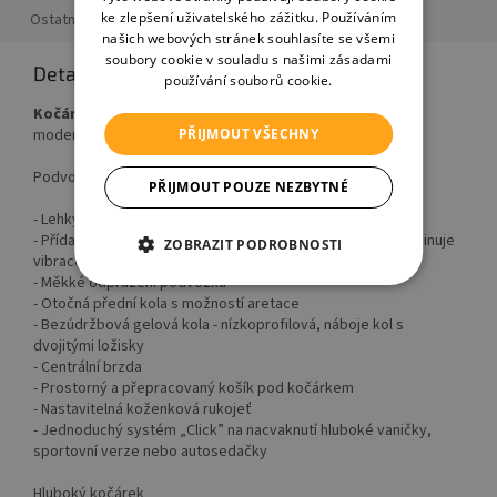
ke zlepšení uživatelského zážitku. Používáním
Ostatní informace
našich webových stránek souhlasíte se všemi
soubory cookie v souladu s našimi zásadami
Detailní popis produktu
používání souborů cookie.
Kočárek trojkombinace
nebo
dvojkombinace Roan Ivi
PŘIJMOUT VŠECHNY
moderní kočárek - model z dílny Roan.
Podvozek kočárku
PŘIJMOUT POUZE NEZBYTNÉ
- Lehký hliníkový rám
- Přídavný tlumič nárazů umístěný v rámové konstrukci eliminuje
ZOBRAZIT PODROBNOSTI
vibrace a nerovnosti terénu
- Měkké odpružení podvozku
- Otočná přední kola s možností aretace
- Bezúdržbová gelová kola - nízkoprofilová, náboje kol s
dvojitými ložisky
- Centrální brzda
- Prostorný a přepracovaný košík pod kočárkem
- Nastavitelná koženková rukojeť
- Jednoduchý systém „Click” na nacvaknutí hluboké vaničky,
sportovní verze nebo autosedačky
Hluboký kočárek