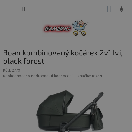
Přejít
NÁKUP
na
obsah
KOŠÍK
Roan kombinovaný kočárek 2v1 Ivi,
black forest
Kód:
2779
Průměrné
Neohodnoceno
Podrobnosti hodnocení
Značka:
ROAN
hodnocení
produktu
je
0,0
z
5
hvězdiček.