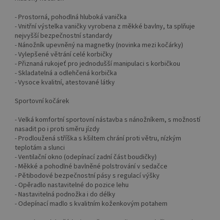
- Prostorná, pohodlná hluboká vanička
- Vnitřní výstelka vaničky vyrobena z měkké bavlny, ta splňuje
nejvyšší bezpečnostní standardy
- Nánožník upevněný na magnetky (novinka mezi kočárky)
- Vylepšené větrání celé korbičky
- Přiznaná rukojeť pro jednodušší manipulaci s korbičkou
- Skladatelná a odlehčená korbička
- Vysoce kvalitní, atestované látky
Sportovní kočárek
- Velká komfortní sportovní nástavba s nánožníkem, s možností
nasadit po i proti směru jízdy
- Prodloužená stříška s kšiltem chrání proti větru, nízkým
teplotám a slunci
- Ventilační okno (odepínací zadní část boudičky)
- Měkké a pohodlné bavlněné polstrování v sedačce
- Pětibodové bezpečnostní pásy s regulací výšky
- Opěradlo nastavitelné do pozice lehu
- Nastavitelná podnožka i do délky
- Odepínací madlo s kvalitním koženkovým potahem